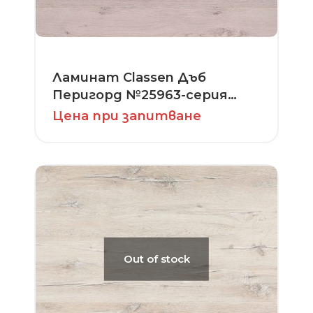
Ламинат Classen Дъб
Перигорд №25963-серия
Premium
Цена при запитване
Out of stock