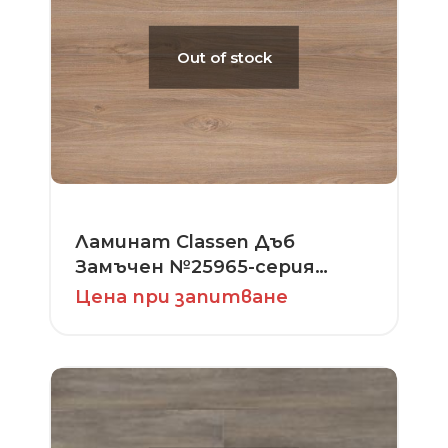
Out of stock
Ламинат Classen Дъб
Замъчен №25965-серия
Premium
Цена при запитване