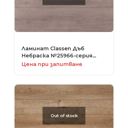
Ламинат Classen Дъб
Небраска №25966-серия
Premium
Цена при запитване
Out of stock