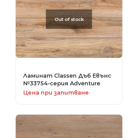
Out of stock
Ламинат Classen Дъб Евънс
№33754-серия Adventure
Цена при запитване