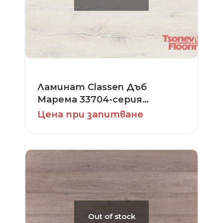
Ламинат Classen Дъб
Марема 33704-серия
Extravagant Dynamic
Цена при запитване
Out of stock