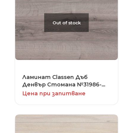
Out of stock
Ламинат Classen Дъб
Денвър Стомана №31986-
серия Dynamic
Цена при запитване