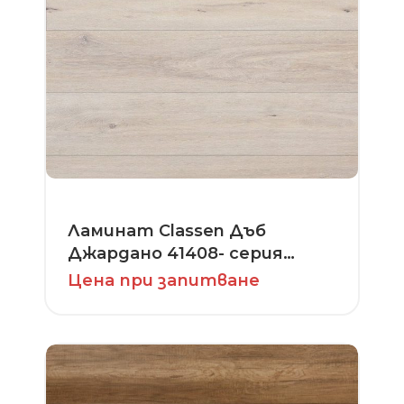
Ламинат Classen Дъб
Джардано 41408- серия
1Floor Original
Цена при запитване