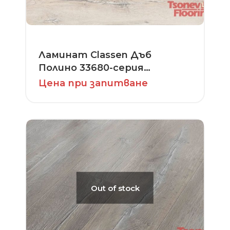
Ламинат Classen Дъб
Полино 33680-серия
Extravagant Dynamic
Цена при запитване
Out of stock