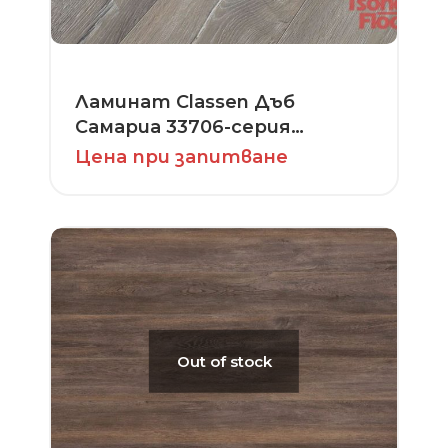
Ламинат Classen Дъб
Самариа 33706-серия
Extravagant Dynamic
Цена при запитване
Out of stock