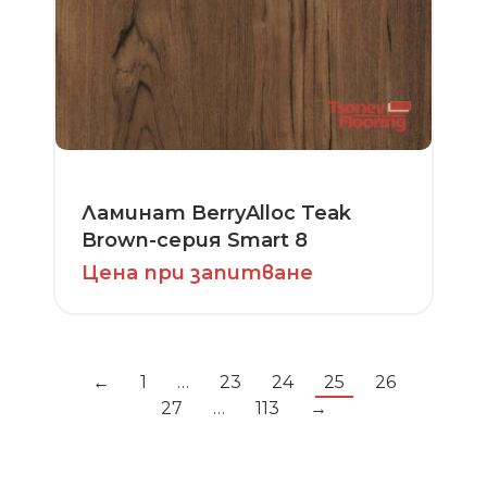
Ламинат BerryAlloc Teak
Brown-серия Smart 8
Цена при запитване
←
1
…
23
24
25
26
27
…
113
→