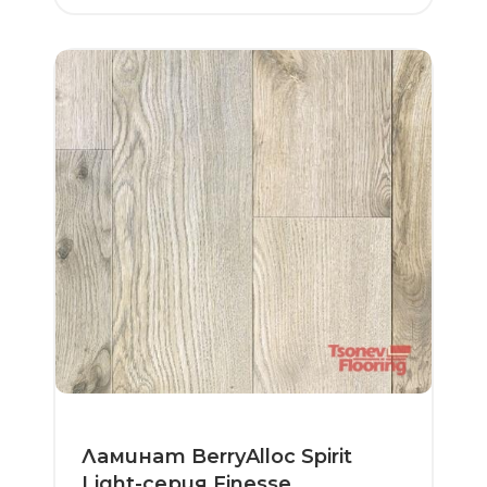
Ламинат BerryAlloc Spirit
Light-серия Finesse