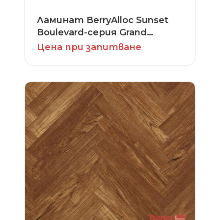
Ламинат BerryAlloc Sunset
Boulevard-серия Grand
Avenue
Цена при запитване