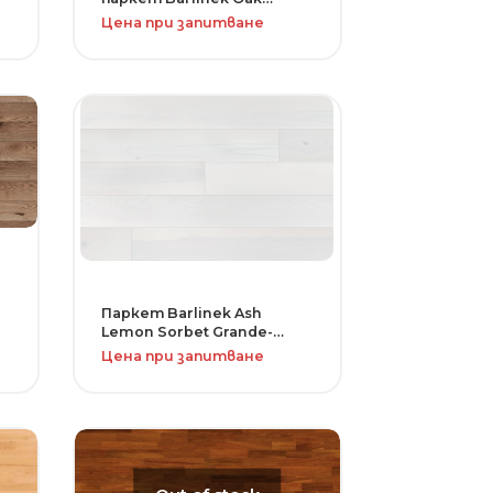
Tender-серия Senses
Цена при запитване
Паркет Barlinek Ash
Lemon Sorbet Grande-
серия Tastes of Line
Цена при запитване