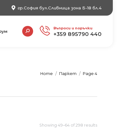
гр.София бул.Сливница зона Б-18 бл.4
Search:
Въпроси и поръчки
рум
+359 895790 440
You are here:
Home
Паркет
Page 4
Showing 49–64 of 298 results