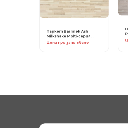
П
Паркет Barlinek Ash
P
Milkshake Molti-серия
D
Ц
Decor Line
Цена при запитване