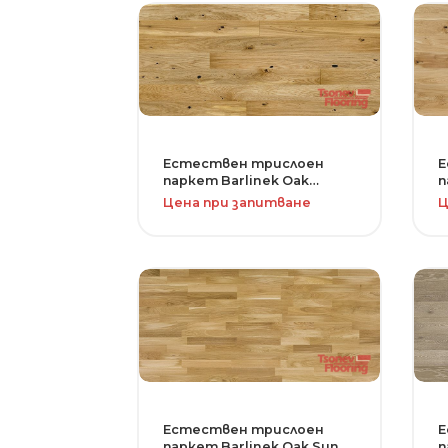
Естествен трислоен
Е
паркет Barlinek Oak
п
Raisins Medio-серия Pure
S
Цена при запитване
Ц
Line
L
Естествен трислоен
Е
паркет Barlinek Oak Sunny
п