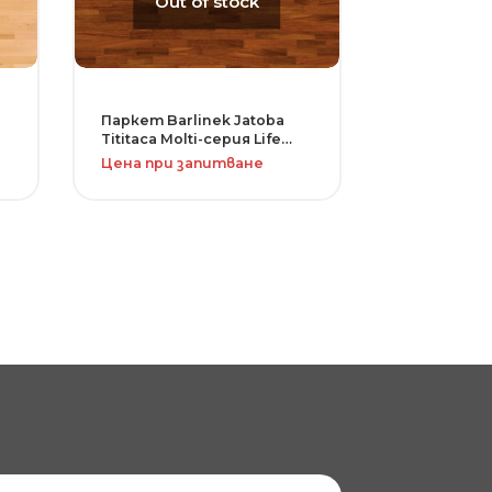
Out of stock
Паркет Barlinek Jatoba
Tititaca Molti-серия Life
Line
Цена при запитване