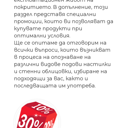
експлоатационен живот на
покритието. В допълнение, този
раздел представя специални
промоции, които ви позволяват да
купувате продукти при
оптимални условия.
Ще се опитаме да отговорим на
всички въпроси, които възникват
в процеса на опознаване на
различни видове подови настилки
и стенни облицовки, избиране на
подходящи за вас, както и
последващата им употреба.