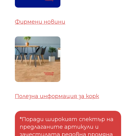
Фирмени новини
Полезна информация за корк
*Поради широкият спектър на
предлаганите артикули и
зачестилата редовна промяна