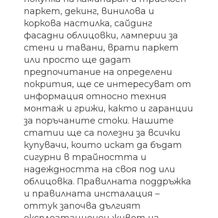
паркет, декинг, винилова и
коркова настилка, сайдинг
фасадни облицовки, ламперии за
стени и тавани, врати паркет
или просто ще дадат
предпочитание на определени
покрития, ще се интересуват от
информация относно техния
монтаж и грижи, както и гаранции
за поръчаните стоки. Нашите
статии ще са полезни за всички
купувачи, които искат да бъдат
сигурни в трайността и
надеждността на своя под или
облицовка. Правилната поддръжка
и правилната инсталация –
оттук започва дългият