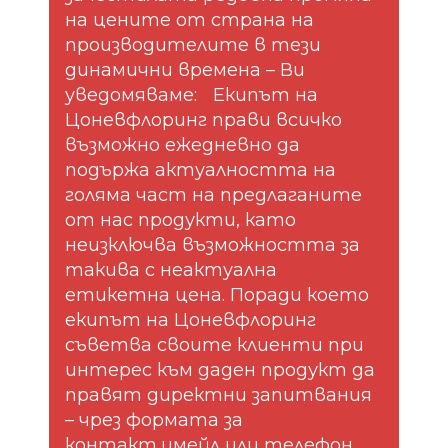
на цените от страна на
производителите в тези
динамични времена – Ви
уведомяваме: Екипът на
Цоневфлоринг прави всичко
възможно ежедневно да
подържа актуалността на
голяма част на предлаганите
от нас продукти, като
неизключва възможността за
такива с неактуална
етикетна цена. Поради което
екипът на Цоневфлоринг
съветва своите клиенти при
интерес към даден продукт да
правят директни запитвания
– чрез формата за
контакт,имейл или телефон.