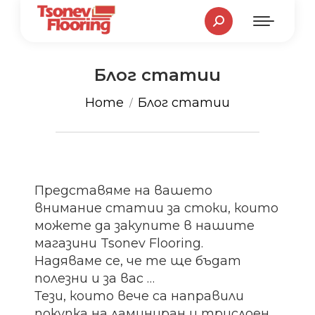
Search:
Блог статии
You are here:
Home
Блог статии
Представяме на вашето
внимание статии за стоки, които
можете да закупите в нашите
магазини Tsonev Flooring.
Надяваме се, че те ще бъдат
полезни и за вас …
Тези, които вече са направили
покупка на ламиниран и трислоен