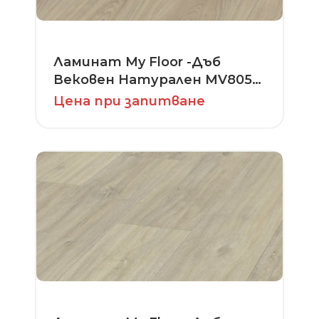
Ламинат My Floor -Дъб
Вековен Натурален MV805-
серия Cottage
Цена при запитване