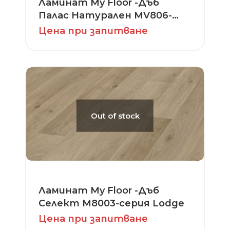
Ламинат My Floor -Дъб
Палас Натурален MV806-
серия Cottage
Цена при запитване
Out of stock
Ламинат My Floor -Дъб
Селект M8003-серия Lodge
Цена при запитване