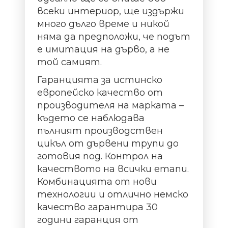
всеки интериор, ще издържи
много дълго време и никой
няма да предположи, че подът
е имитация на дърво, а не
той самият.
Гаранцията за истинско
европейско качество от
производителя на марката –
където се наблюдава
пълният производствен
цикъл от дървени трупи до
готовия под. Контрол на
качеството на всички етапи.
Комбинацията от нови
технологии и отлично немско
качество гарантира 30
години гаранция от