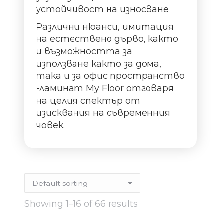
устойчивост на износване
Различни нюанси, имитация
на естествено дърво, както
и възможността за
използване както за дома,
така и за офис пространство
-ламинат My Floor отговаря
на целия спектър от
изисквания на съвременния
човек.
Showing 1–16 of 66 results