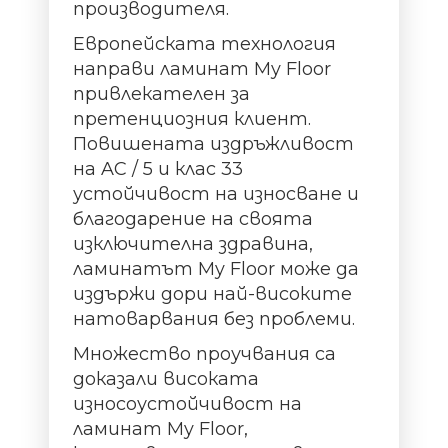
производителя.
Европейската технология
направи ламинат My Floor
привлекателен за
претенциозния клиент.
Повишената издръжливост
на AC / 5 и клас 33
устойчивост на износване и
благодарение на своята
изключителна здравина,
ламинатът My Floor може да
издържи дори най-високите
натоварвания без проблеми.
Множество проучвания са
доказали високата
износоустойчивост на
ламинат My Floor,