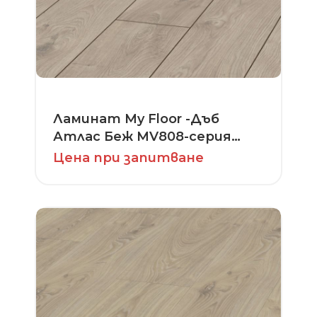
Ламинат My Floor -Дъб
Атлас Беж MV808-серия
Cottage
Цена при запитване