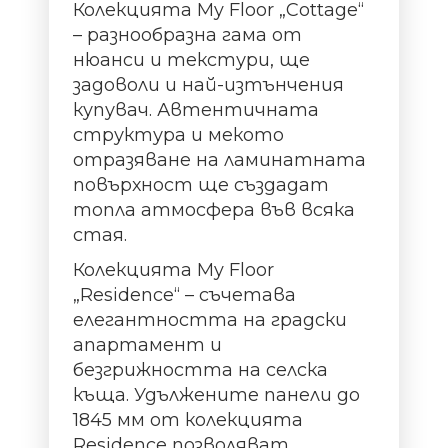
Колекцията My Floor „Cottage“
– разнообразна гама от
нюанси и текстури, ще
задоволи и най-изтънчения
купувач. Автентичната
структура и мекото
отразяване на ламинатната
повърхност ще създадат
топла атмосфера във всяка
стая.
Колекцията My Floor
„Residence“ – съчетава
елегантността на градски
апартамент и
безгрижността на селска
къща. Удължените панели до
1845 мм от колекцията
Residence позволяват