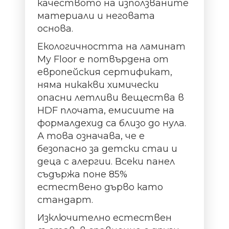
качеството на използваните
материали и неговата
основа.
Екологичността на ламинат
My Floor е потвърдена от
европейския сертификат,
няма никакви химически
опасни летливи вещества в
HDF плочата, емисиите на
формалдехид са близо до нула.
А това означава, че е
безопасно за детски стаи и
деца с алергии. Всеки панел
съдържа поне 85%
естествено дърво като
стандарт.
Изключително естествен