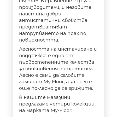
състав, в сравнение с други
производители, и неговите
наистина добри
антистатични свойства
предотвратяват
натрупването на прах по
повърхността.
Лесността на инсталиране и
поддръжка е едно от
първостепенните качества
за обикновения потребител.
Лесно е сами да сглобите
ламинат My Floor, а за него е
още по-лесно да се грижите.
В нашите магазини
предлагаме четири колекции
на марката My-Floor: