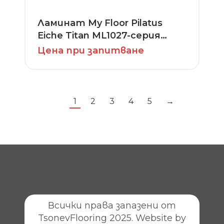
Ламинат My Floor Pilatus
Eiche Titan ML1027-серия
Residence
Цена при запитване
1
2
3
4
5
→
Всички права запазени от
TsonevFlooring 2025. Website by