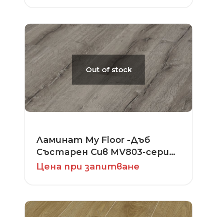
Out of stock
Ламинат My Floor -Дъб
Състарен Сив MV803-серия
Cottage
Цена при запитване