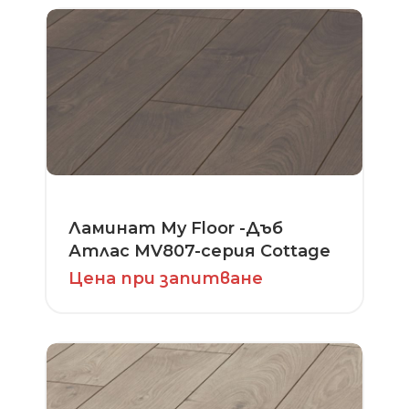
Ламинат My Floor -Дъб
Атлас MV807-серия Cottage
Цена при запитване