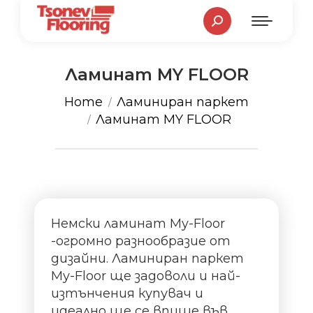
Search:
Ламинат MY FLOOR
You are here:
Home
Ламиниран паркет
Ламинат MY FLOOR
Немски ламинат My-Floor
-огромно разнообразие от
дизайни. Ламиниран паркет
My-Floor ще задоволи и най-
изтънчения купувач и
идеално ще се впише във