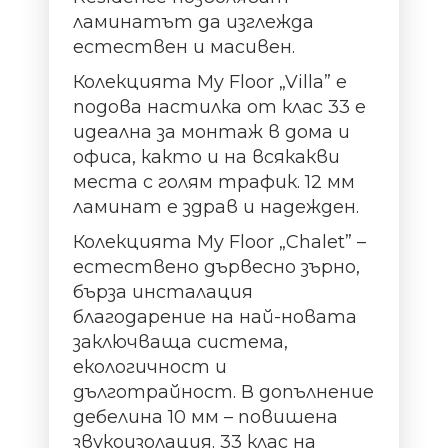
ламинатът да изглежда
естествен и масивен.
Колекцията My Floor „Villa” е
подова настилка от клас 33 е
идеална за монтаж в дома и
офиса, както и на всякакви
места с голям трафик. 12 мм
ламинат е здрав и надежден.
Колекцията My Floor „Chalet” –
естествено дървесно зърно,
бърза инсталация
благодарение на най-новата
заключваща система,
екологичност и
дълготрайност. В допълнение
дебелина 10 мм – повишена
звукоизолация. 33 клас на