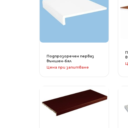
П
Подпрозоречен перваз
в
външен-бял
Ц
Цена при запитване