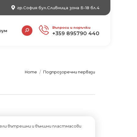
гр.София бул.Сливница зона Б-18 бл.4
Search:
Въпроси и поръчки
рум
+359 895790 440
You are here:
Home
Подпрозоречни первази
одели вътрешни и външни пластмасови