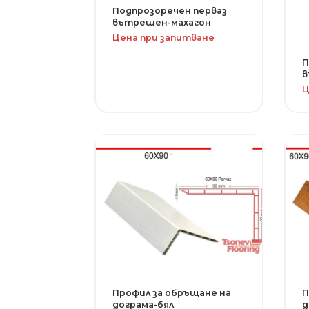
Подпрозоречен перваз
вътрешен-махагон
Цена при запитване
П
в
Ц
Профил за обръщане на
П
дограма-бял
д