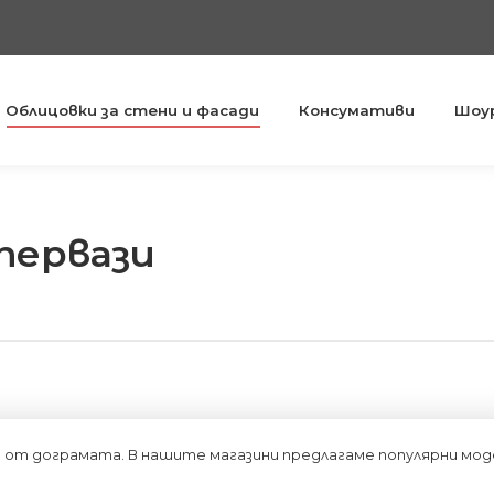
Облицовки за стени и фасади
Консумативи
Шоу
первази
ст от дограмата. В нашите магазини предлагаме популярни м