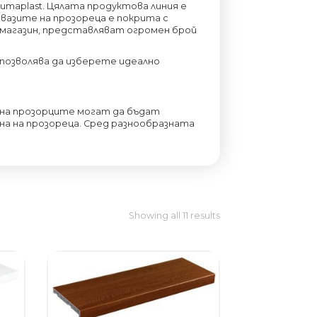
umaplast. Цялата продуктова линия е
азите на прозореца е покрита с
 магазин, представляват огромен брой
 позволява да изберете идеално
на прозорците могат да бъдат
на на прозореца. Сред разнообразната
Showing all 11 results