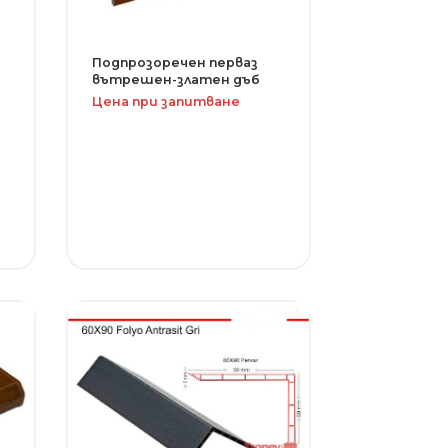
Подпрозоречен перваз
вътрешен-златен дъб
Цена при запитване