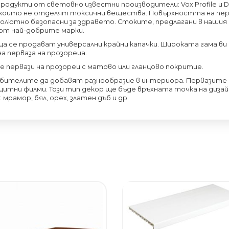
родукти от световно известни производители: Vox Profile и D
 които не отделят токсични вещества. Повърхността на перв
солютно безопасни за здравето. Стоките, предлагани в нашия
от най-добрите марки.
ца се продават универсални крайни капачки. Широката гама ви
а перваза на прозореца.
 первази на прозорец с матово или гланцово покритие.
ителите да добавят разнообразие в интериора. Первазите 
итни филми. Този тип декор ще бъде връхната точка на дизай
рамор, бял, орех, златен дъб и др.