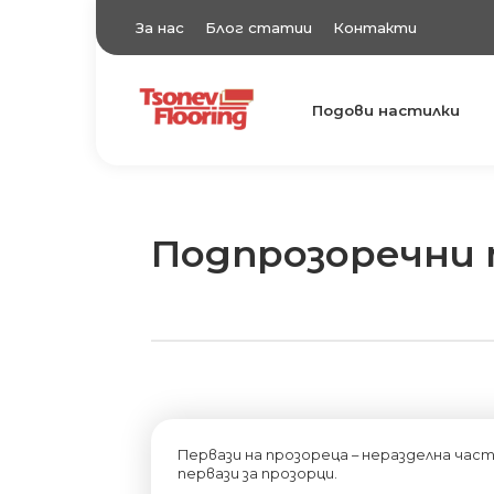
За нас
Блог статии
Контакти
Подови настилки
TsonevFlooring
Подови настилки
Подпрозоречни 
Первази на прозореца – неразделна ча
первази за прозорци.