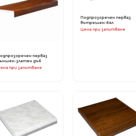
Подпрозоречен перваз
вътрешен-бял
Цена при запитване
одпрозоречен перваз
ъншен-златен дъб
ена при запитване