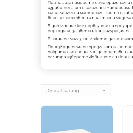
При нас ще намерите само оригинални п
изработена от екологични материали,
хипоалергенни материали, които са аб
висококачествени и практични модели 
В допълнение към первазите на прозоре
подходящи за цвета и конфигурацията н
В нашите магазини можете да поръчате
Производителите предлагат на потреб
покрити със специални декоративни защ
палитра изберете любимите си нюанси: м