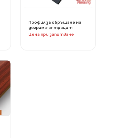
Профил за обръщане на
дограма-антрацит
Цена при запитване