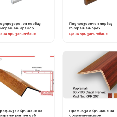
одпрозоречен перваз
Подпрозоречен перваз
ътрешен-мрамор
вътрешен-орех
ена при запитване
Цена при запитване
рофил за обръщане на
Профил за обръщане на
ограма-златен дъб
дограма-махагон