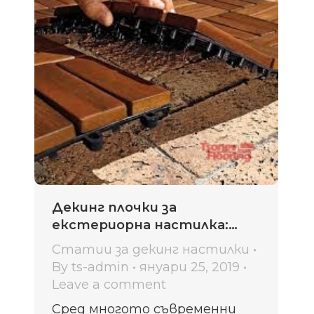
Декинг плочки за
екстериорна настилка:
видове, монтаж, грижи,
Статии за декинг настилки
цени
By
ts-admin
януари 25, 2019
Leave a comment
Сред многото съвременни