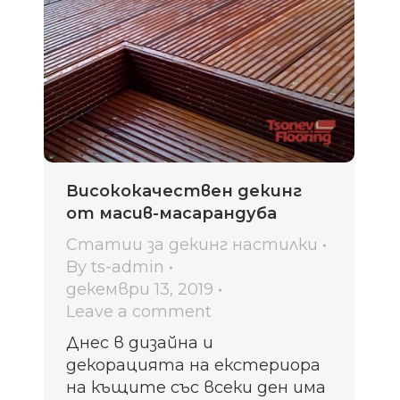
Висококачествен декинг
от масив-масарандуба
Статии за декинг настилки
By
ts-admin
декември 13, 2019
Leave a comment
Днес в дизайна и
декорацията на екстериора
на къщите със всеки ден има