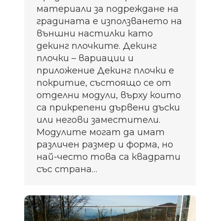
материали за подреждане на
градината е използването на
външни настилки като
декинг плочките. Декинг
плочки – вариации и
приложение Декинг плочки е
покритие, състоящо се от
отделни модули, върху които
са прикрепени дървени дъски
или негови заместители.
Модулите могат да имат
различен размер и форма, но
най-често това са квадрати
със страна…