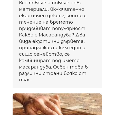
все повече и повече нови
материали, включително
екзотичен декинг, които с
течение на времето
придобиват популярност.
Какво е Масарандуба? Два
вида екзотични дървета,
принадлежащи към едно и
също семейство, се
комбинират под името
масарандуба. Освен това в
различни страни всяко от
тях…