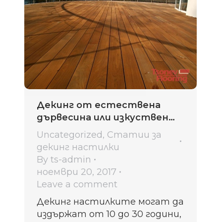
Декинг от естествена
дървесина или изкуствен
WPC-предимства и
Uncategorized
,
Статии за
недостатъци
декинг настилки
By
ts-admin
ноември 20, 2017
Leave a comment
Декинг настилките могат да
издържат от 10 до 30 години,