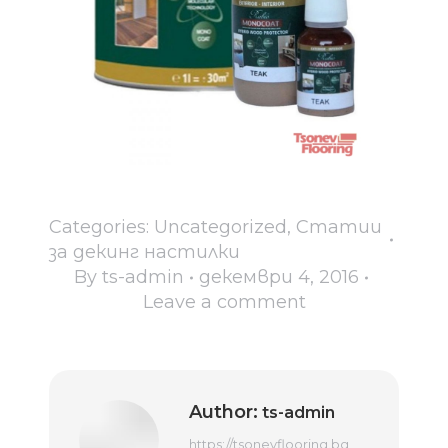
Categories:
Uncategorized
,
Статии
за декинг настилки
By
ts-admin
декември 4, 2016
Leave a comment
Author:
ts-admin
https://tsonevflooring.bg