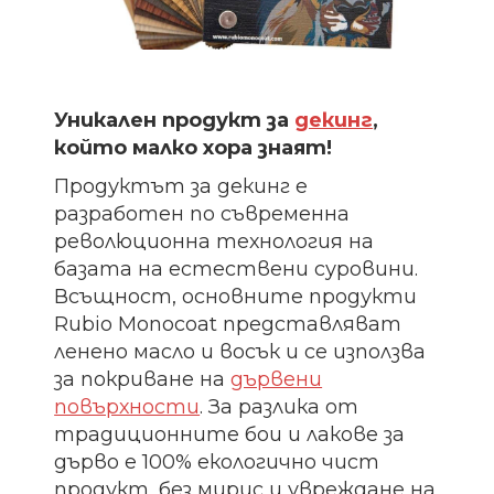
Уникален продукт за
декинг
,
който малко хора знаят!
Продуктът за декинг е
разработен по съвременна
революционна технология на
базата на естествени суровини.
Всъщност, основните продукти
Rubio Monocoat представляват
ленено масло и восък и се използва
за покриване на
дървени
повърхности
. За разлика от
традиционните бои и лакове за
дърво е 100% екологично чист
продукт, без мирис и увреждане на