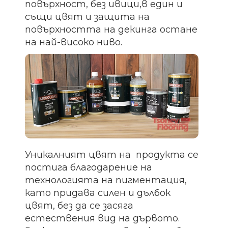
повърхност, без ивици,в един и
същи цвят и защита на
повърхността на декинга остане
на най-високо ниво.
Уникалният цвят на продукта се
постига благодарение на
технологията на пигментация,
като придава силен и дълбок
цвят, без да се засяга
естествения вид на дървото.