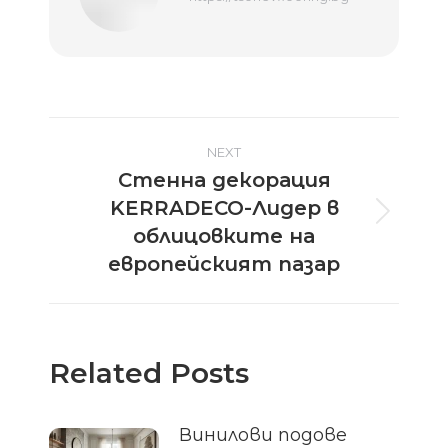
Post
NEXT
Стенна декорация
navigation
KERRADECO-Лидер в
Next
облицовките на
post:
европейският пазар
Related Posts
Винилови подове