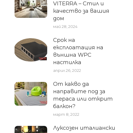
VITERRA – Стил и
качество за вашия
дом
май 28, 2024
Срок на
експлоатация на
външна WPC
настилка
април 26, 2022
От какво да
направите под за
тераса или открит
балкон?
март 8, 2022
Луксозен италиански