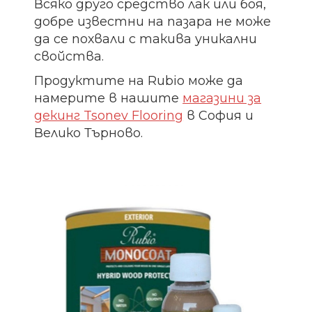
Всяко друго средство лак или боя,
добре известни на пазара не може
да се похвали с такива уникални
свойства.
Продуктите на Rubio може да
намерите в нашите
магазини за
декинг Tsonev Flooring
в София и
Велико Търново.