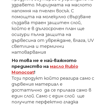
здравето. Миризмата на маслото
напомня на пчелен восък. С
помощта на молекулно свързване
създава траен защитен слой,
който е в дългосрочен план ще
осигури пълна защита на
дървесина от увреждане, влага, UV
светлина и термични
натоварвания
Но това не е най-важното
предимство на
масло Rubio
Monocoat
!
Този продукт който реагира само с
дървения материал е
достатъчно да се прилага само в
един слой. Само с един слой ще
получите перфектно гладка