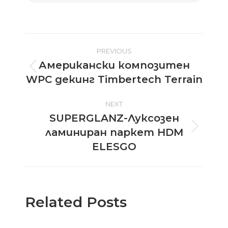
Post
PREVIOUS
Американски композитен
navigation
Previous
WPC декинг Timbertech Terrain
post:
NEXT
SUPERGLANZ-Луксозен
ламиниран паркет HDM
Next
post:
ELESGO
Related Posts