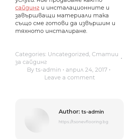
сайдинг
и инсталационните и
завършващи материали така
също сме готови да извършим и
тяхното инсталиране.
Categories:
Uncategorized
,
Статии
за сайдинг
By
ts-admin
април 24, 2017
Leave a comment
Author:
ts-admin
https://tsonevflooring.bg