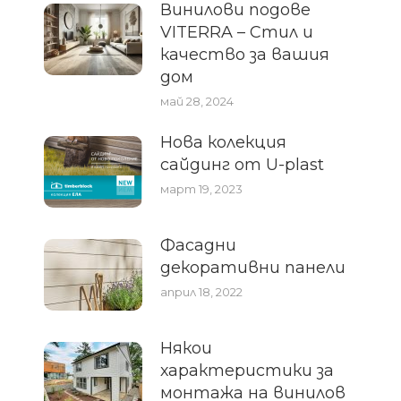
Винилови подове
VITERRA – Стил и
качество за вашия
дом
май 28, 2024
Нова колекция
сайдинг от U-plast
март 19, 2023
Фасадни
декоративни панели
април 18, 2022
Някои
характеристики за
монтажа на винилов