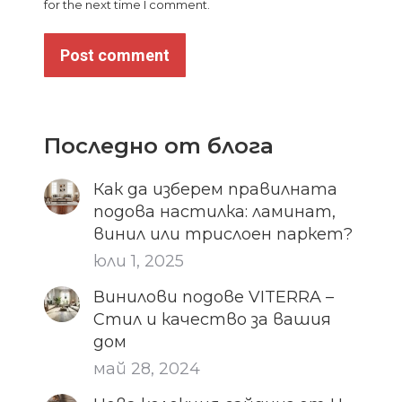
for the next time I comment.
Post comment
Последно от блога
Как да изберем правилната
подова настилка: ламинат,
винил или трислоен паркет?
юли 1, 2025
Винилови подове VITERRA –
Стил и качество за вашия
дом
май 28, 2024