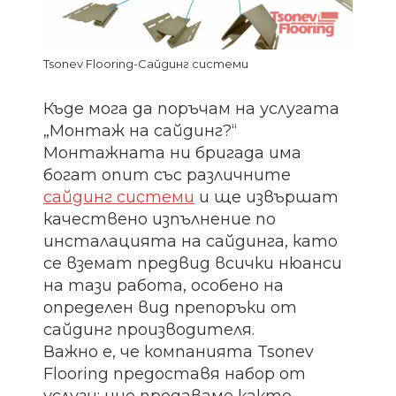
Tsonev Flooring-Сайдинг системи
Къде мога да поръчам на услугата
„Монтаж на сайдинг?“
Монтажната ни бригада има
богат опит със различните
сайдинг системи
и ще извършат
качествено изпълнение по
инсталацията на сайдинга, като
се вземат предвид всички нюанси
на тази работа, особено на
определен вид препоръки от
сайдинг производителя.
Важно е, че компанията Tsonev
Flooring предоставя набор от
услуги: ние продаваме както