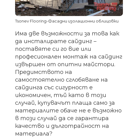
Tsonev Flooring-Фасадни изолационни облицовки
Има две възможности за това как
да инсталирате сайдинг –
поставяте си го вие или
професионален монтаж на сайдинг
извършен от опитни майстори.
Предимството на
самостоятелно сглобяване на
сайдинга със сигурност е
икономичен, тъй като в този
случай, купувачът плаща само за
материалите обаче не е възможно
в този случай да се гарантира
качество и дълготрайност на
материала?