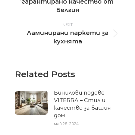
гарантирано качество от
Previous
post:
Белгия
NEXT
Ламинирани паркети за
Next
кухнята
post:
Related Posts
Винилови подове
VITERRA – Стил и
качество за вашия
дом
май 28, 2024