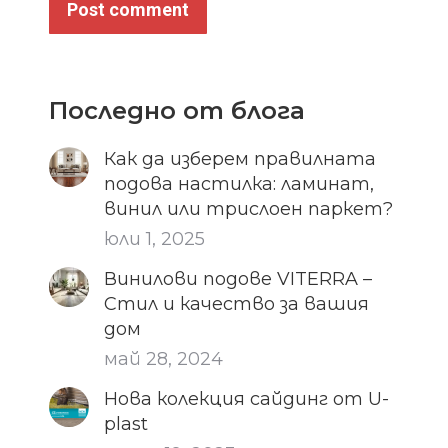
Post comment
Последно от блога
Как да изберем правилната
подова настилка: ламинат,
винил или трислоен паркет?
юли 1, 2025
Винилови подове VITERRA –
Стил и качество за вашия
дом
май 28, 2024
Нова колекция сайдинг от U-
plast