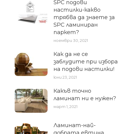
SPC подови
настилки-какво
трябва да знаете за
SPC ламиниран
паркет?
ноември 30, 2021
Как да не се
заблудите при избора
на подови настилки!
юни 23, 2021
Какъв точно
ламинат ни е нужен?
март 1, 2021
Ламинат-най-
добрата евтина