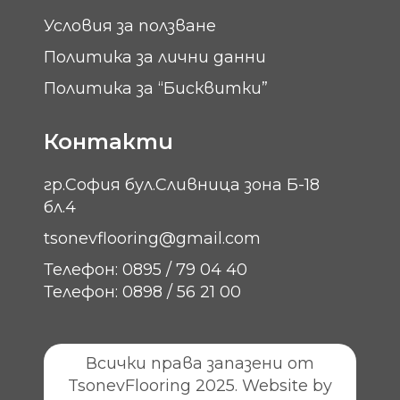
Условия за ползване
Политика за лични данни
Политика за “Бисквитки”
Контакти
гр.София бул.Сливница зона Б-18
бл.4
tsonevflooring@gmail.com
Телефон: 0895 / 79 04 40
Телефон: 0898 / 56 21 00
Всички права запазени от
TsonevFlooring 2025. Website by