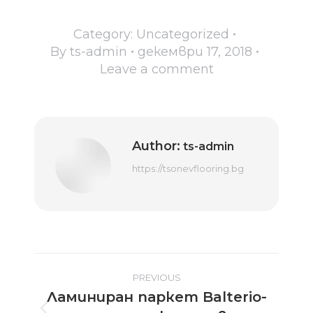
Category:
Uncategorized
By
ts-admin
декември 17, 2018
Leave a comment
Author:
ts-admin
https://tsonevflooring.bg
Post
PREVIOUS
Ламиниран паркет Balterio-
navigation