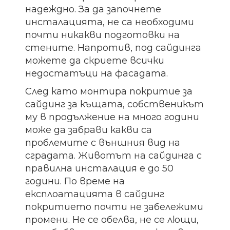
надеждно. За да започнете
инсталацията, не са необходими
почти никакви подготовки на
стените. Напротив, под сайдинга
можете да скриете всички
недостатъци на фасадата.
След като монтира покритие за
сайдинг за къщата, собственикът
му в продължение на много години
може да забрави какви са
проблемите с външния вид на
сградата. Животът на сайдинга с
правилна инсталация е до 50
години. По време на
експлоатацията в сайдинг
покритието почти не забележими
промени. Не се обелва, не се лющи,