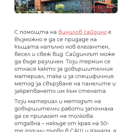
С помощта на
винилов сайдинг
е
възможно е да се придаде на
къщата напълно нов елегантен,
весел и свеж вид. Сайдингът може
да бъде различен. Този термин се
отнася както за довършителния
материал, така и за специфичния
метод за свързване на панелите и
закрепването им към стената.
Този материал и методът на
довършителни работи започнаха
да се прилагат не толкова
отдавна – някъде от края на 50-
те години първо в САЩ и Канада, а