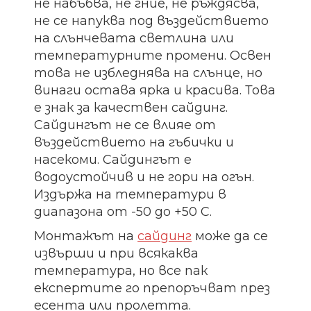
не набъбва, не гние, не ръждясва,
не се напуква под въздействието
на слънчевата светлина или
температурните промени. Освен
това не избледнява на слънце, но
винаги остава ярка и красива. Това
е знак за качествен сайдинг.
Сайдингът не се влияе от
въздействието на гъбички и
насекоми. Сайдингът е
водоустойчив и не гори на огън.
Издържа на температури в
диапазона от -50 до +50 С.
Монтажът на
сайдинг
може да се
извърши и при всякаква
температура, но все пак
експертите го препоръчват през
есента или пролетта.