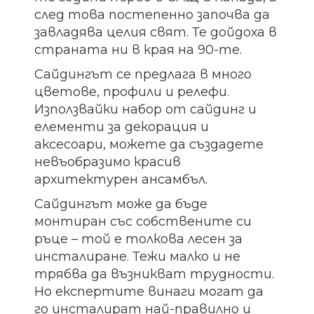
след това постепенно започва да
завладява целия свят. Те дойдоха в
страната ни в края на 90-те.
Сайдингът се предлага в много
цветове, профили и релефи.
Използвайки набор от сайдинг и
елементи за декорация и
аксесоари, можете да създадете
невъобразимо красив
архитектурен ансамбъл.
Сайдингът може да бъде
монтиран със собствените си
ръце – той е толкова лесен за
инсталиране. Тежи малко и не
трябва да възникват трудности.
Но експертите винаги могат да
го инсталират най-правилно и