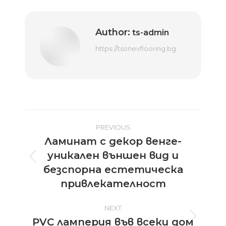
Author:
ts-admin
https://tsonevflooring.bg
Post
PREVIOUS
Ламинат с декор венге-
navigation
уникален външен вид и
Previous
безспорна естетическа
post:
привлекателност
NEXT
PVC ламперия във всеки дом
Next