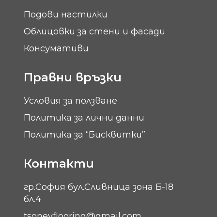
Подови настилки
Облицовки за стени и фасади
Консумативи
Правни връзки
Условия за ползване
Политика за лични данни
Политика за “Бисквитки”
Контакти
гр.София бул.Сливница зона Б-18
бл.4
tsonevflooring@gmail.com