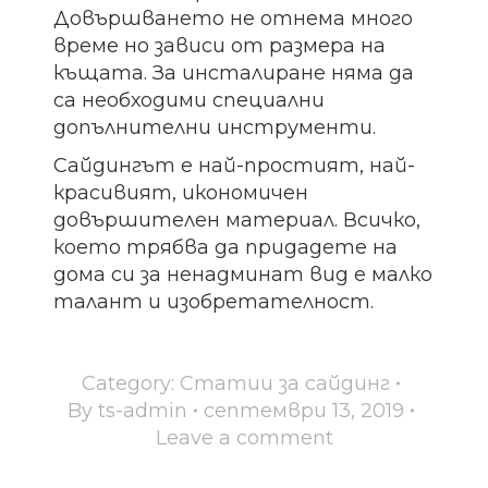
Довършването не отнема много
време но зависи от размера на
къщата. За инсталиране няма да
са необходими специални
допълнителни инструменти.
Сайдингът е най-простият, най-
красивият, икономичен
довършителен материал. Всичко,
което трябва да придадете на
дома си за ненадминат вид е малко
талант и изобретателност.
Category:
Статии за сайдинг
By
ts-admin
септември 13, 2019
Leave a comment