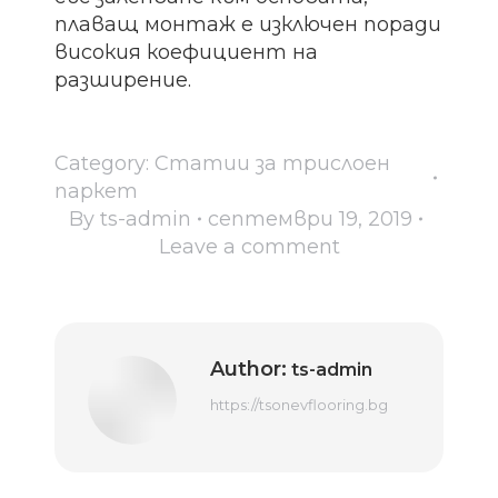
плаващ монтаж е изключен поради
високия коефициент на
разширение.
Category:
Статии за трислоен
паркет
By
ts-admin
септември 19, 2019
Leave a comment
Author:
ts-admin
https://tsonevflooring.bg