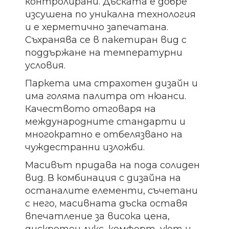
контролирани. Дъската е добре
изсушена по уникална технология
и е херметично запечатана.
Съхранява се в пакетиран вид с
поддържане на температурни
условия.
Паркета има страхотен дизайн и
има голяма палитра от нюанси.
Качеството отговаря на
международните стандарти и
многократно е отбелязвано на
чуждестранни изложби.
Масивът придава на пода солиден
вид. В комбинация с дизайна на
останалите елементи, съчетани
с него, масивната дъска оставя
впечатление за висока цена,
дискретен лукс, комфорт, уют и