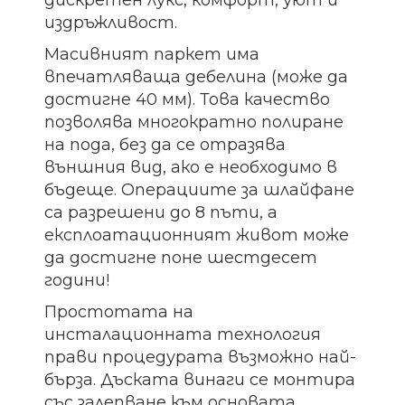
издръжливост.
Масивният паркет има
впечатляваща дебелина (може да
достигне 40 мм). Това качество
позволява многократно полиране
на пода, без да се отразява
външния вид, ако е необходимо в
бъдеще. Операциите за шлайфане
са разрешени до 8 пъти, а
експлоатационният живот може
да достигне поне шестдесет
години!
Простотата на
инсталационната технология
прави процедурата възможно най-
бърза. Дъската винаги се монтира
със залепване към основата,