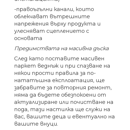
-правоъгълни канали, които
облекчават вътрешните
напрежения върху продукта и
улесняват сцеплението с
основата
Предимствата на масивна дъска
След като поставите масивен
паркет веднъж и при спазване на
някои прости правила за по-
нататъшна експлоатация, ще
забравите за повторния ремонт,
няма да бъдете обезпокоени от
актуализиране или почистване на
пода, тази настилка ще служи на
вас, вашите деца и евентуално на
вашите внуци.