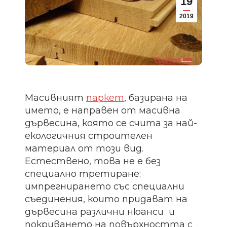
19
2019
Масивният
паркет
, базирана на
името, е направен от масивна
дървесина, която се счита за най-
екологичния строителен
материал от този вид.
Естествено, това не е без
специално третиране:
импрегнирането със специални
съединения, които придават на
дървесина различни нюанси и
покриването на повърхността с