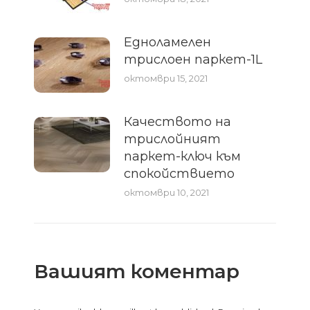
Едноламелен
трислоен паркет-1L
октомври 15, 2021
Качеството на
трислойният
паркет-ключ към
спокойствието
октомври 10, 2021
Вашият коментар