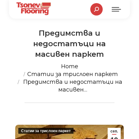
Search:
Предимства и
недостатъци на
масивен паркет
You are here:
Home
Статии за трислоен паркет
Предимства и недостатъци на
масивен…
Статии за трислоен паркет
сеп.