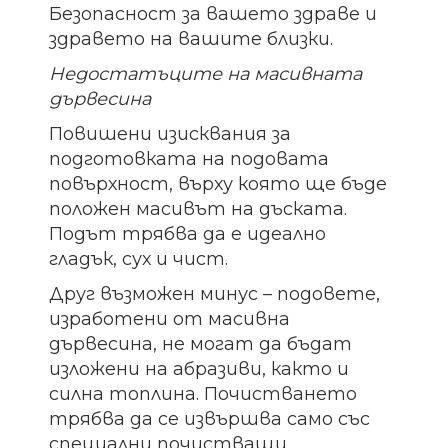
Безопасност за вашето здраве и
здравето на вашите близки.
Недостатъците на масивната
дървесина
Повишени изисквания за
подготовката на подовата
повърхност, върху която ще бъде
положен масивът на дъската.
Подът трябва да е идеално
гладък, сух и чист.
Друг възможен минус – подовете,
изработени от масивна
дървесина, не могат да бъдат
изложени на абразиви, както и
силна топлина. Почистването
трябва да се извършва само със
специални почистващи