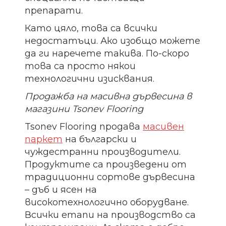
препарати.
Като цяло, това са всички
недостатъци. Ако изобщо можете
да ги наречете такива. По-скоро
това са просто някои
технологични изисквания.
Продажба на масивна дървесина в
магазини Tsonev Flooring
Tsonev Flooring продава
масивен
паркет
на български и
чуждестранни производители.
Продуктите са произведени от
традиционни сортове дървесина
– дъб и ясен на
високотехнологично оборудване.
Всички етапи на производство са