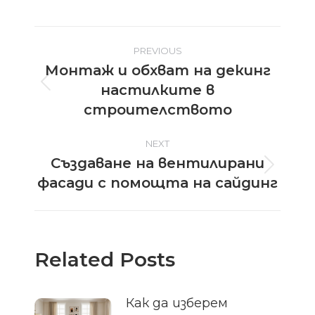
Post
PREVIOUS
Монтаж и обхват на декинг
navigation
настилките в
Previous
post:
строителството
NEXT
Създаване на вентилирани
Next
фасади с помощта на сайдинг
post:
Related Posts
Как да изберем