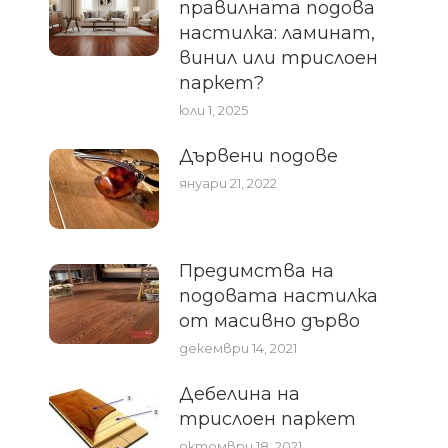
правилната подова
настилка: ламинат,
винил или трислоен
паркет?
юли 1, 2025
Дървени подове
януари 21, 2022
Предимства на
подовата настилка
от масивно дърво
декември 14, 2021
Дебелина на
трислоен паркет
октомври 18, 2021