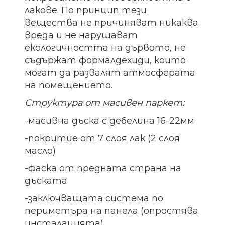
лакове. По принцип тези
вещества не причиняват никаква
вреда и не нарушават
екологичността на дървото, не
съдържат формалдехиди, които
могат да развалят атмосферата
на помещението.
Структура от масивен паркет:
-масивна дъска с дебелина 16-22мм
-покритие от 7 слоя лак (2 слоя
масло)
-фаска от предната страна на
дъската
-заключващата система по
периметъра на панела (опростява
инсталацията)