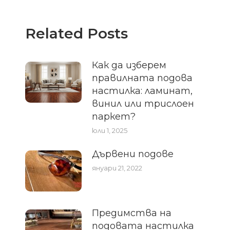
Related Posts
Как да изберем
правилната подова
настилка: ламинат,
винил или трислоен
паркет?
юли 1, 2025
Дървени подове
януари 21, 2022
Предимства на
подовата настилка