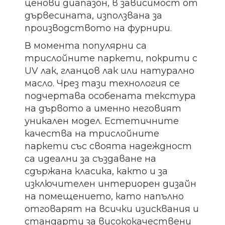
ценови диапазон, в зависимост от
дървесината, използвана за
производството на фурнири.
В момента популярни са
трислойните паркети, покрити с
UV лак, гланцов лак или натурално
масло. Чрез тази технология се
подчертава особената текстура
на дървото а именно неговият
уникален модел. Естетичните
качества на трислойните
паркети със своята надеждност
са идеални за създаване на
сдържана класика, както и за
изключителен интериорен дизайн
на помещението, като напълно
отговарят на всички изисквания и
стандарти за висококачествени