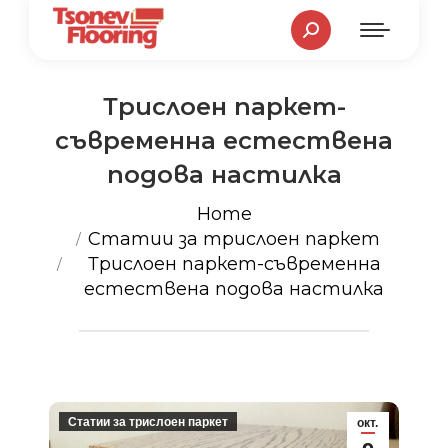
Search:
Трислоен паркет-
съвременна естествена
подова настилка
You are here:
Home
Статии за трислоен паркет
Трислоен паркет-съвременна
естествена подова настилка
Статии за трислоен паркет
окт.