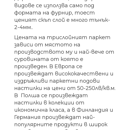
видове се използва само под
формата на фурнир, тоест
ценият скъп слой е много тънък-
2-4мм..
Цената на трислойният паркет
зависи от мястото на
производството му и най-вече от
суровината от която е
произведен. В Европа се
произвеждат висококачествени и
издръжливи паркетни подови
настилки на цени от 50-250лв/кв.м.
В Полша се произвеждат
настилки в колекции от
икономична класа, а в Финландия и
Германия произвеждат най-
популярните продукти в широк