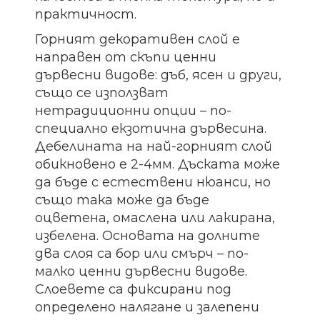
практичност.
Горният декоративен слой е
направен от скъпи ценни
дървесни видове: дъб, ясен и други,
също се използват
нетрадиционни опции – по-
специално екзотична дървесина.
Дебелината на най-горният слой
обикновено е 2-4мм. Дъската може
да бъде с естествени нюанси, но
също така може да бъде
оцветена, омаслена ​​или лакирана,
избелена. Основата на долните
два слоя са бор или смърч – по-
малко ценни дървесни видове.
Слоевете са фиксирани под
определено налягане и залепени