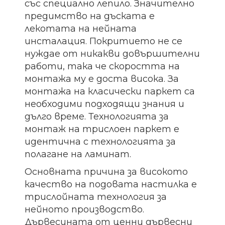
със специално лепило. Значително
предимство на дъската е
лекотата на нейната
инсталация. Покритието не се
нуждае от никакви довършителни
работи, така че скоростта на
монтажа му е доста висока. За
монтажа на класически паркет са
необходими подходящи знания и
дълго време. Технологията за
монтаж на трислоен паркет е
идентична с технологията за
полагане на ламинат.
Основната причина за високото
качество на подовата настилка е
трислойната технология за
нейното производство.
Дървесината от ценни дървесни