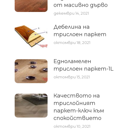
от масивно дърво
декември 14, 2021
Дебелина на
трислоен паркет
октомври 18, 2021
Едноламелен
трислоен паркет-1L
октомври 15, 2021
Качеството на
трислойният
паркет-ключ към
спокойствието
октомври 10, 2021