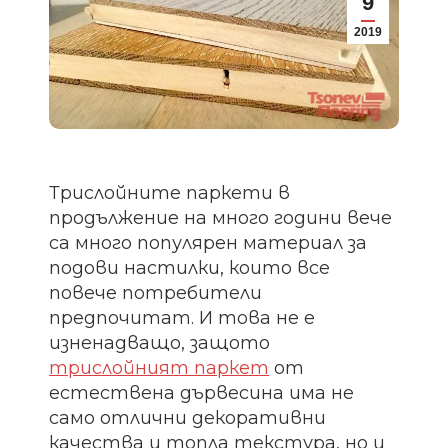
9
2019
Трислойните паркети в
продължение на много години вече
са много популярен материал за
подови настилки, които все
повече потребители
предпочитат. И това не е
изненадващо, защото
трислойният паркет
от
естествена дървесина има не
само отлични декоративни
качества и топла текстура, но и