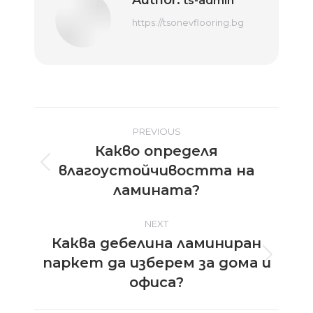
ts-admin
https://tsonevflooring.bg
Post
PREVIOUS
Какво определя
navigation
влагоустойчивостта на
Previous
post:
ламината?
NEXT
Каква дебелина ламиниран
паркет да изберем за дома и
Next
post:
офиса?