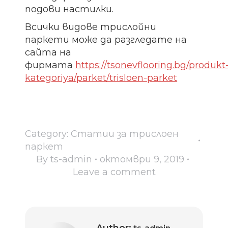
подови настилки.
Всички видове трислойни
паркети може да разгледате на
сайта на
фирмата
https://tsonevflooring.bg/produkt
kategoriya/parket/trisloen-parket
Category:
Статии за трислоен
паркет
By
ts-admin
октомври 9, 2019
Leave a comment
Author: