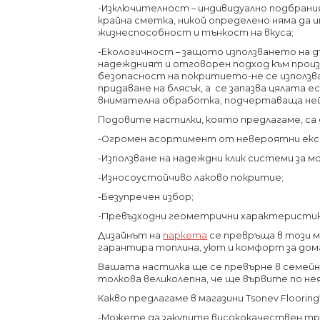
-Изключителност – индивидуално подбрания
крайна сметка, никой определено няма да 
жизнеспособност и тънкост на вкуса;
-Екологичност – защото използването на дъ
надеждният и отговорен подход към прои
безопасност на покритието-не се използв
придаване на блясък, а се запазва цялата 
внимателна обработка, подчертаваща ней
Подовите настилки, която предлагаме, са
-Огромен асортимент от невероятни екск
-Използване на надеждни клик системи за м
-Износоустойчиво лаково покритие;
-Безупречен избор;
-Превъзходни геометрични характеристики
Дизайнът на
паркета
се превръща в този м
гарантира топлина, уют и комфорт за до
Вашата настилка ще се превърне в семейн
толкова великолепна, че ще вървите по не
Какво предлагаме в магазини Tsonev Flooring
-Можете да закупите висококачествен три