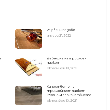
Дървени подове
януари 21, 2022
а
Дебелина на трислоен
паркет
октомври 18, 2021
Качеството на
трислойният паркет-
ключ към спокойствието
октомври 10, 2021