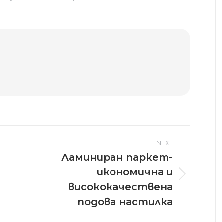
NEXT
Ламиниран паркет-
икономична и
Next
висококачествена
post:
подова настилка