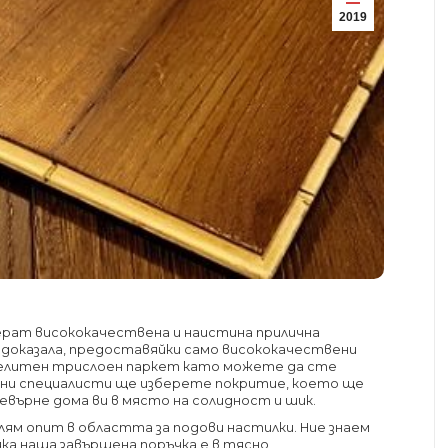
2019
берат висококачествена и наистина прилична
 е доказала, предоставяйки само висококачествени
с елитен трислоен паркет като можете да сте
 ни специалисти ще изберете покритие, което ще
евърне дома ви в място на солидност и шик.
голям опит в областта за подови настилки. Ние знаем
яка наша завършена поръчка е в тясно