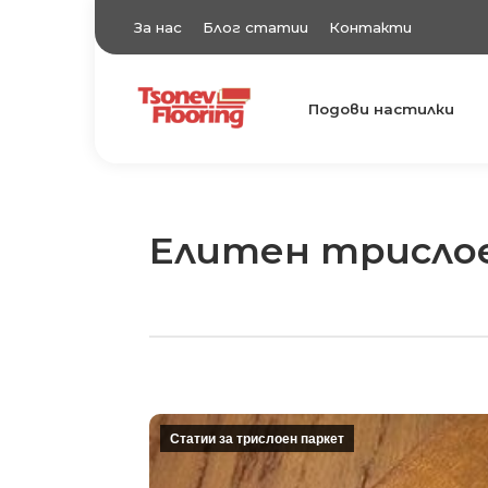
За нас
Блог статии
Контакти
Подови настилки
TsonevFlooring
Подови настилки
Елитен трисло
Статии за трислоен паркет