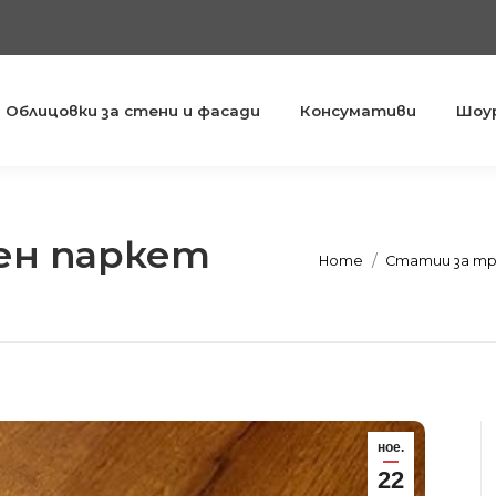
Облицовки за стени и фасади
Консумативи
Шоу
ен паркет
You are here:
Home
Статии за тр
ное.
22