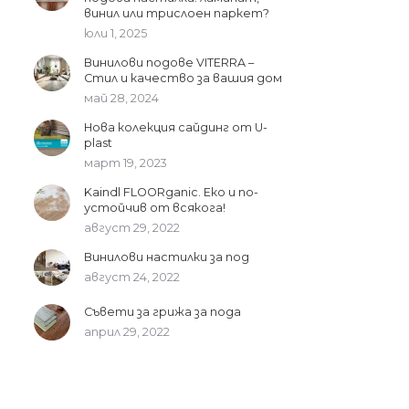
винил или трислоен паркет?
юли 1, 2025
Винилови подове VITERRA –
Стил и качество за вашия дом
май 28, 2024
Нова колекция сайдинг от U-
plast
март 19, 2023
Kaindl FLOORganic. Еко и по-
устойчив от всякога!
август 29, 2022
Винилови настилки за под
август 24, 2022
Съвети за грижа за пода
април 29, 2022