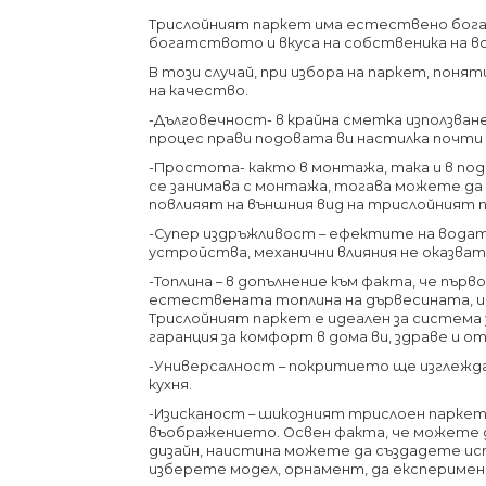
Трислойният паркет има естествено бога
богатството и вкуса на собственика на вс
В този случай, при избора на паркет, поня
на качество.
-Дълговечност- в крайна сметка използва
процес прави подовата ви настилка почти 
-Простота- както в монтажа, така и в по
се занимава с монтажа, тогава можете да 
повлияят на външния вид на трислойният 
-Супер издръжливост – ефектите на водат
устройства, механични влияния не оказва
-Топлина – в допълнение към факта, че пър
естествената топлина на дървесината, и
Трислойният паркет е идеален за система 
гаранция за комфорт в дома ви, здраве и 
-Универсалност – покритието ще изглежда 
кухня.
-Изисканост – шикозният трислоен паркет
въображението. Освен факта, че можете д
дизайн, наистина можете да създадете ист
изберете модел, орнамент, да експериме