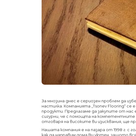
За мнозина днес е сериозен проблем да из
настилка. Компанията „Tsonev Flooring“ се
продукти. Предлагаме да закупите от на
сигурни, че с помощта на компетентните
отговаря на високите ви изисквания, ще пр
Нашата компания е на пазара от 1998 г. с 
как да направим дома Ви уютен, защото вс