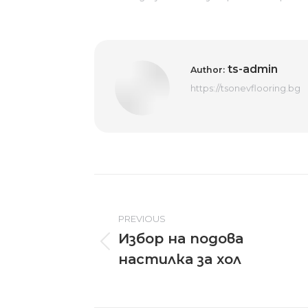
ts-admin
Author:
https://tsonevflooring.bg
Post
navigation
PREVIOUS
Избор на подова
Previous
настилка за хол
post: