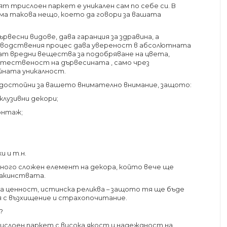
т трислоен паркет е уникален сам по себе си. В
има такова нещо, което да говори за вашата
рвесни видове, дава гаранция за здравина, а
зводствения процес дава увереност в абсолютната
ат вредни вещества за подобряване на цвета,
естественост на дървесината , само чрез
ната уникалност.
 достойни за вашето внимателно внимание, защото:
лузивни декори;
онтаж;
 и т.н.
ного сложен елемент на декора, който вече ще
макинствата.
а ценност, истинска реликва – защото тя ще бъде
я с възхищение и страхопочитание.
?
слоен паркет с висока якост и надеждност на