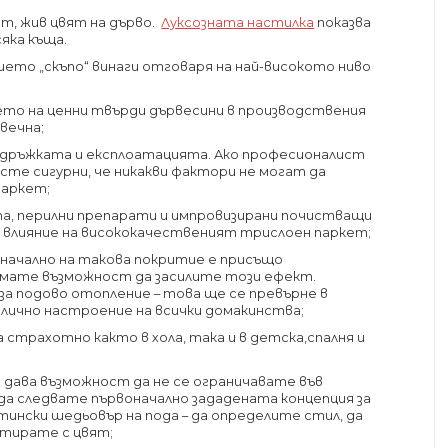
т, жив цвят на дърво.
Луксозната настилка
показва
яка къща.
тието „скъпо“ винаги отговаря на най-високото ниво
нето на ценни твърди дървесини в производствения
вечна;
ддръжката и експлоатацията. Ако професионалист
сте сигурни, че никакви фактори не могат да
паркет;
а, перилни препарати и импровизирани почистващи
т влияние на висококачественият трислоен паркет;
воначално на такова покритие е присъщо
мате възможност да засилите този ефект.
за подово отопление – това ще се превърне в
отлично настроение на всички домакинства;
страхотно както в хола, така и в детска,спалня и
 дава възможност да не се ограничавате във
а следвате първоначално зададената концепция за
ински шедьовър на пода – да определите стил, да
нтирате с цвят;