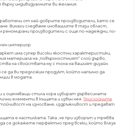
 върху индивидуалните ви желания.
зработени от най-добрите производители, като се
не. Винаги следваме иновациите в тази област,
м реномирани производители с още по-надеждни, по-
ален интериор
паркет има супер високи якостни характеристики,
ия материала на „повърхностният“ слой дърво,
ства на свойствата му с тона на вашият дизайн.
се да ви предложим продукт, който напълно да
нции в модата.
и и оценяващи стила хора избират дървесината
лични елементи в къщата и извън нея.
Трислойните
стойчивост на износване, издръжливост и предават
щата е настилката. Така ,че при изборът и трябва
 да се докажете перфектно пред всеки, който влезе