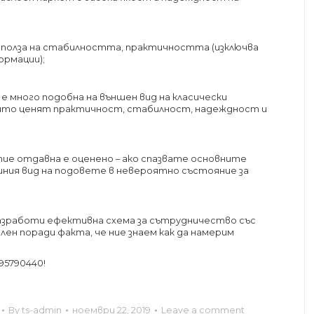
 полза на стабилността, практичността (изключва
ормации);
е много подобна на външен вид на класически
 които ценят практичност, стабилност, надеждност и
ие отдавна е оценено – ако спазвате основните
шния вид на подовете в невероятно състояние за
и разработи ефективна схема за сътрудничество със
лен поради факта, че ние знаем как да намерим
95790440!
By
ts-admin
ноември 22, 2019
Leave a comment