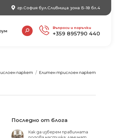
гр.София бул.Сливница зона Б-18 бл.4
Search:
Въпроси и поръчки
рум
+359 895790 440
ислоен паркет
Елитен трислоен паркет
Последно от блога
Как да изберем правилната
подова настилка: ламинат,