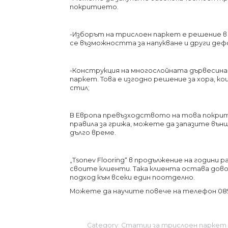
покритието.
-Изборът на трислоен паркет е решение в
се възможността за напукване и други деф
-Конструкция на многослойната дървесина 
паркет. Това е изгодно решение за хора,
стил;
В Европа превъзходството на това покрит
правила за грижа, можете да запазите вън
дълго време.
„Tsonev Flooring“ в продължение на годин
своите клиенти. Така клиента остава дово
подход към всеки един поотделно.
Можете да научите повече на телефон 08
Category:
Статии за трислоен паркет