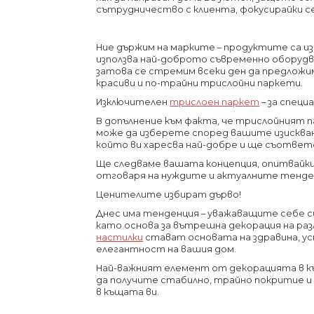
сътрудничество с клиента, фокусирайки се
Ние държим на марките – продуктите са и
използва най-доброто съвременно оборудва
затова се стремим всеки ден да предложи
красиви и по-трайни трислойни паркети.
Изключителен
трислоен паркет
– за специ
В допълнение към факта, че трислойният 
може да изберете според вашите изискван
който ви харесва най-добре и ще съответ
Ще следваме вашата концепция, опитвайки 
отговаря на нуждите и актуалните тенде
Ценителите избират дърво!
Днес има тенденция – уважаващите себе с
като основа за вътрешна декорация на раз
настилки
стават основата на здравина, у
елегантност на вашия дом.
Най-важният елемент от декорацията в къ
да получите стабилно, трайно покритие и
в къщата ви.