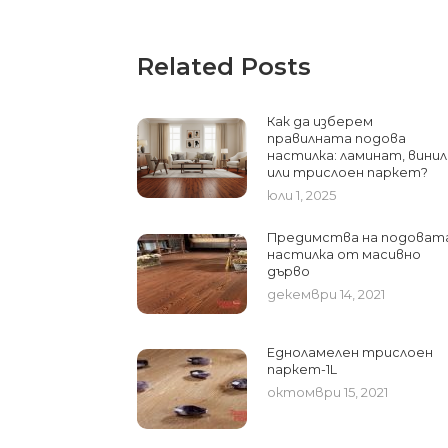
Related Posts
Как да изберем
правилната подова
настилка: ламинат, винил
или трислоен паркет?
юли 1, 2025
Предимства на подоват
настилка от масивно
дърво
декември 14, 2021
Едноламелен трислоен
паркет-1L
октомври 15, 2021