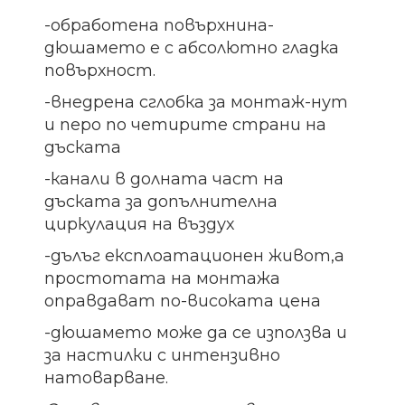
-обработена повърхнина-
дюшамето е с абсолютно гладка
повърхност.
-внедрена сглобка за монтаж-нут
и перо по четирите страни на
дъската
-канали в долната част на
дъската за допълнителна
циркулация на въздух
-дълъг експлоатационен живот,а
простотата на монтажа
оправдават по-високата цена
-дюшамето може да се използва и
за настилки с интензивно
натоварване.