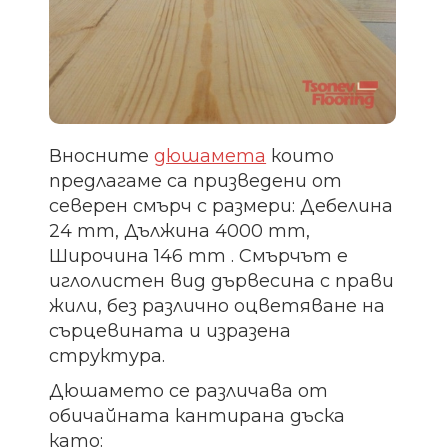
Вносните
дюшамета
които
предлагаме са призведени от
северен смърч с размери: Дебелина
24 mm, Дължина 4000 mm,
Широчина 146 mm . Смърчът е
иглолистен вид дървесина с прави
жили, без различно оцветяване на
сърцевината и изразена
структура.
Дюшамето се различава от
обичайната кантирана дъска
като: