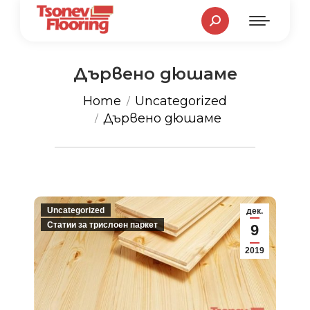
Search:
Дървено дюшаме
You are here:
Home
Uncategorized
Дървено дюшаме
Uncategorized
дек.
Статии за трислоен паркет
9
2019