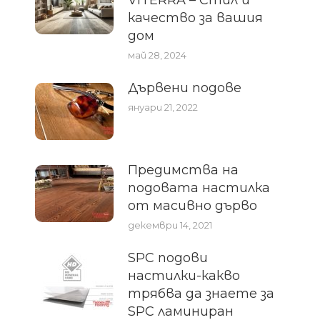
качество за вашия
дом
май 28, 2024
Дървени подове
януари 21, 2022
Предимства на
подовата настилка
от масивно дърво
декември 14, 2021
SPC подови
настилки-какво
трябва да знаете за
SPC ламиниран