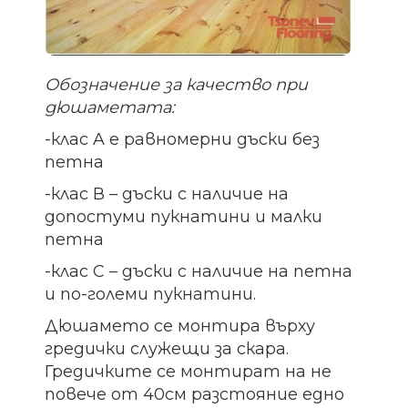
Обозначение за качество при
дюшаметата:
-клас A е равномерни дъски без
петна
-клас В – дъски с наличие на
допостуми пукнатини и малки
петна
-клас С – дъски с наличие на петна
и по-големи пукнатини.
Дюшамето се монтира върху
гредички служещи за скара.
Гредичките се монтират на не
повече от 40см разстояние едно