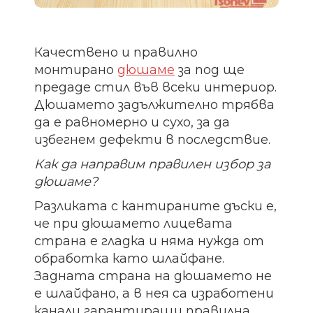
Качествено и правилно
монтирано
дюшаме
за под ще
предаде стил във всеки интериор.
Дюшамето задължително трябва
да е равномерно и сухо, за да
избегнем дефекти в последствие.
Как да направим правилен избор за
дюшаме?
Разликата с кантираните дъски е,
че при дюшамето лицевата
страна е гладка и няма нужда от
обработка като шлайфане.
Задната страна на дюшамето не
е шлайфано, а в нея са изработени
канали гарантиращи правилна