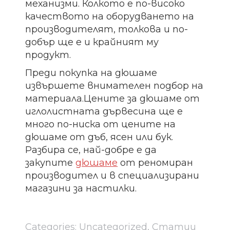
механизми. Колкото е по-високо
качеството на оборудването на
производителят, толкова и по-
добър ще е и крайният му
продукт.
Преди покупка на дюшаме
извършете внимателен подбор на
материала.Цените за дюшаме от
иглолистната дървесина ще е
много по-ниска от цените на
дюшаме от дъб, ясен или бук.
Разбира се, най-добре е да
закупите
дюшаме
от реномиран
производител и в специализирани
магазини за настилки.
Categories:
Uncategorized
,
Статии