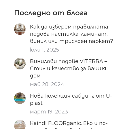
Последно от блога
Как да изберем правилната
подова настилка: ламинат,
винил или трислоен паркет?
юли 1, 2025
Винилови подове VITERRA –
Стил и качество за вашия
дом
май 28, 2024
Нова колекция сайдинг от U-
plast
март 19, 2023
Kaindl FLOORganic. Еко и по-