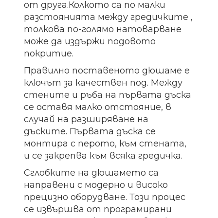
от друга.Колкото са по малки
разстоянията между гредичките ,
толкова по-голямо натоварване
може да издържи подовото
покритие.
Правилно поставеното дюшаме е
ключът за качествен под. Между
стените и ръба на първата дъска
се оставя малко отстояние, в
случай на разширяване на
дъските. Първата дъска се
монтира с перото, към стената,
и се закрепва към всяка гредичка.
Сглобките на дюшамето са
направени с модерно и високо
прецизно оборудване. Този процес
се извършва от програмирани