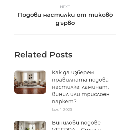
NEXT
Подови настилки от тиково
Next
дърво
post:
Related Posts
Как да изберем
правилната подова
настилка: ламинат,
винил или трислоен
паркет?
юли 1, 2025
Винилови подове
VITERRA – Стил и