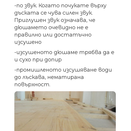
-по звук. Когато почукате върху
дъската се чува силен звук.
Приглушен звук означава, че
дюшамето очевидно не е
правилно или достатъчно
изсушено
-изсушеното дюшаме трябва да е
и сухо при допир
-промишленото изсушяване води
до лъскава, нематирана
повърхност.