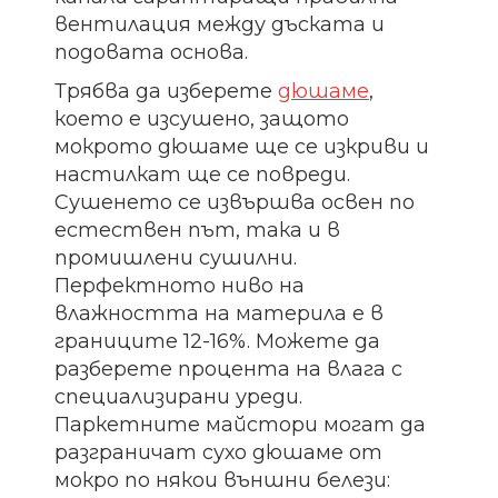
вентилация между дъската и
подовата основа.
Трябва да изберете
дюшаме
,
което е изсушено, защото
мокрото дюшаме ще се изкриви и
настилкат ще се повреди.
Сушенето се извършва освен по
естествен път, така и в
промишлени сушилни.
Перфектното ниво на
влажността на материла е в
границите 12-16%. Можете да
разберете процента на влага с
специализирани уреди.
Паркетните майстори могат да
разграничат сухо дюшаме от
мокро по някои външни белези: