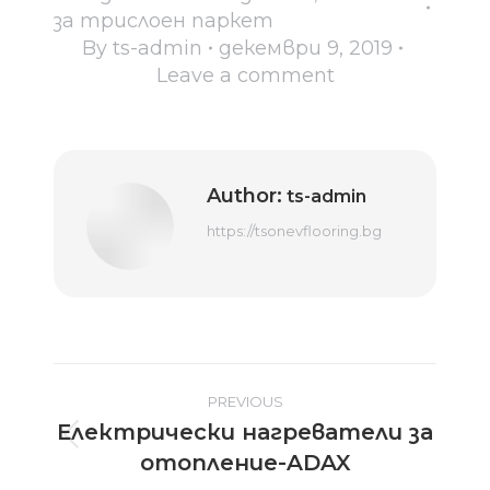
за трислоен паркет
By
ts-admin
декември 9, 2019
Leave a comment
Author:
ts-admin
https://tsonevflooring.bg
Post
PREVIOUS
Електрически нагреватели за
navigation
Previous
отопление-ADAX
post: