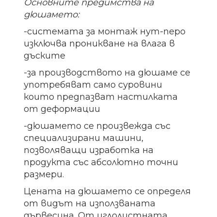
Основните предимства на
дюшамето:
-системата за монтаж нут-перо
изключва проникване на влага в
дъските
-за производството на дюшаме се
употребяват само суровини
които предпазват настилката
от деформации
-дюшамето се произвежда със
специализирани машини,
позволяващи изработка на
продукта със абсолютно точни
размери.
Цената на дюшамето се определя
от видът на използваната
дървесина. От иглолистната