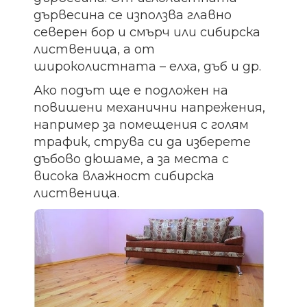
дървесина се използва главно
северен бор и смърч или сибирска
лиственица, а от
широколистната – елха, дъб и др.
Ако подът ще е подложен на
повишени механични напрежения,
например за помещения с голям
трафик, струва си да изберете
дъбово дюшаме, а за места с
висока влажност сибирска
лиственица.