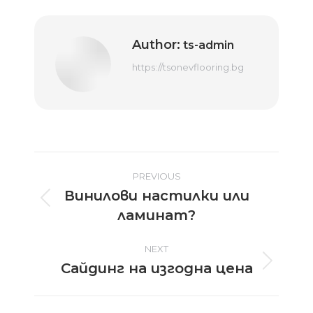
Author:
ts-admin
https://tsonevflooring.bg
Post
PREVIOUS
Винилови настилки или
navigation
Previous
ламинат?
post:
NEXT
Сайдинг на изгодна цена
Next
post: