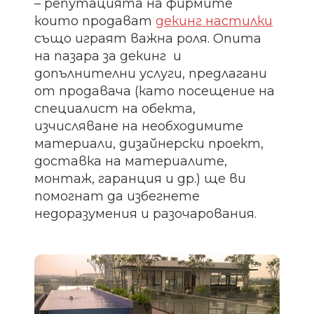
– репутацията на фирмите
които продават
декинг настилки
също играят важна роля. Опита
на пазара за декинг и
допълнителни услуги, предлагани
от продавача (като посещение на
специалист на обекта,
изчисляване на необходимите
материали, дизайнерски проект,
доставка на материалите,
монтаж, гаранция и др.) ще ви
помогнат да избегнете
недоразумения и разочарования.