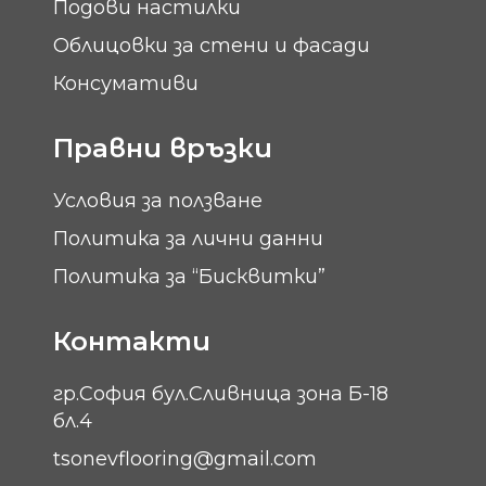
Подови настилки
Облицовки за стени и фасади
Консумативи
Правни връзки
Условия за ползване
Политика за лични данни
Политика за “Бисквитки”
Контакти
гр.София бул.Сливница зона Б-18
бл.4
tsonevflooring@gmail.com