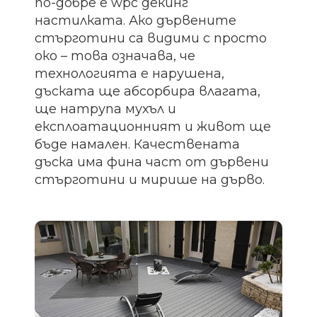
по-добре е wpc декинг
настилката. Ако дървените
стърготини са видими с просто
око – това означава, че
технологията е нарушена,
дъската ще абсорбира влагата,
ще натрупа мухъл и
експлоатационният и живот ще
бъде намален. Качествената
дъска има фина част от дървени
стърготини и мирише на дърво.