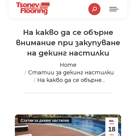
Search:
На какво да се обърне
внимание при закупуване
на декинг настилки
You are here:
Home
Статии за декинг настилки
На какво да се обърне…
Статии за декинг настилки
ян.
18