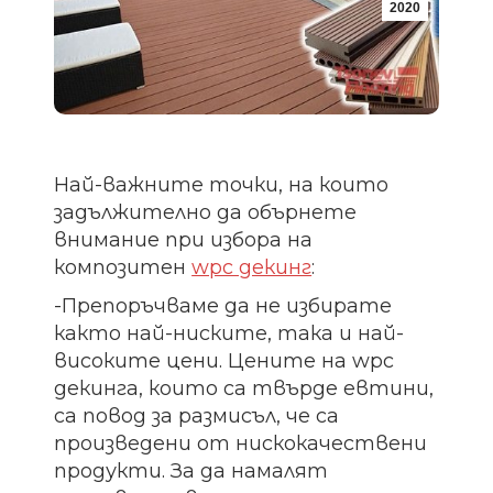
2020
Най-важните точки, на които
задължително да обърнете
внимание при избора на
композитен
wpc декинг
:
-Препоръчваме да не избирате
както най-ниските, така и най-
високите цени. Цените на wpc
декинга, които са твърде евтини,
са повод за размисъл, че са
произведени от нискокачествени
продукти. За да намалят