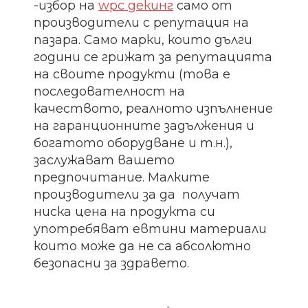
-избор на
wpc декинг
само от
производители с репутация на
пазара. Само марки, които дълги
години се грижат за репутацията
на своите продукти (това е
последователност на
качеството, реалното изпълнение
на гаранционните задължения и
богатото оборудване и т.н.),
заслужават вашето
предпочитание. Малките
производители за да получат
ниска цена на продукта си
употребяват евтини материали
които може да не са абсолютно
безопасни за здравето.