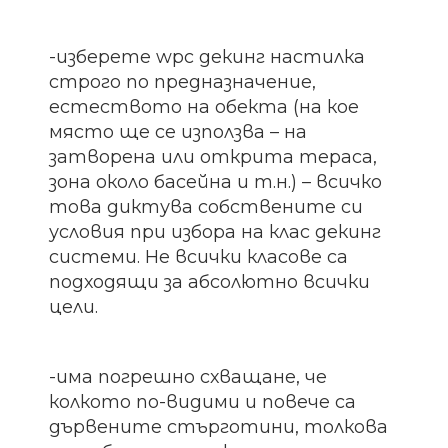
-изберете wpc декинг настилка
строго по предназначение,
естеството на обекта (на кое
място ще се използва – на
затворена или открита тераса,
зона около басейна и т.н.) – всичко
това диктува собствените си
условия при избора на клас декинг
системи. Не всички класове са
подходящи за абсолютно всички
цели.
-има погрешно схващане, че
колкото по-видими и повече са
дървените стърготини, толкова