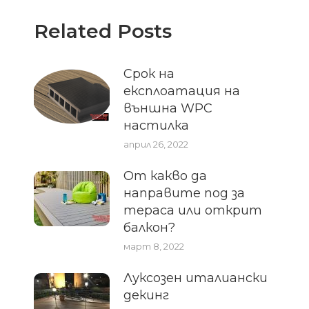
Related Posts
Срок на
експлоатация на
външна WPC
настилка
април 26, 2022
От какво да
направите под за
тераса или открит
балкон?
март 8, 2022
Луксозен италиански
декинг