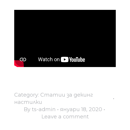
Category:
Статии за декинг
настилки
By
ts-admin
януари 18, 2020
Leave a comment