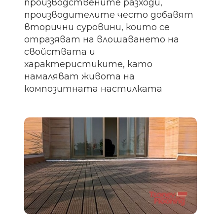
производствените разходи,
производителите често добавят
вторични суровини, които се
отразяват на влошаването на
свойствата и
характеристиките, като
намаляват живота на
композитната настилката