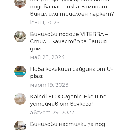
подова настилка: ламинат,
винил или трислоен паркет?
юли 1, 2025
Винилови подове VITERRA –
Стил и качество за вашия
дом
май 28, 2024
Нова колекция сайдинг от U-
plast
март 19, 2023
Kaindl FLOORganic. Еко и по-
устойчив от всякога!
август 29, 2022
Винилови настилки за под