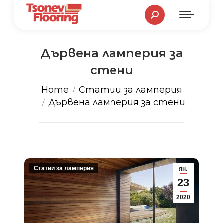
Search:
Дървена ламперия за
стени
You are here:
Home
Статии за ламперия
Дървена ламперия за стени
Статии за ламперия
ян.
23
2020