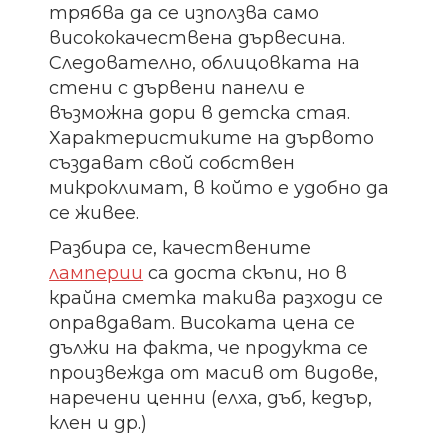
трябва да се използва само
висококачествена дървесина.
Следователно, облицовката на
стени с дървени панели е
възможна дори в детска стая.
Характеристиките на дървото
създават свой собствен
микроклимат, в който е удобно да
се живее.
Разбира се, качествените
ламперии
са доста скъпи, но в
крайна сметка такива разходи се
оправдават. Високата цена се
дължи на факта, че продукта се
произвежда от масив от видове,
наречени ценни (елха, дъб, кедър,
клен и др.)