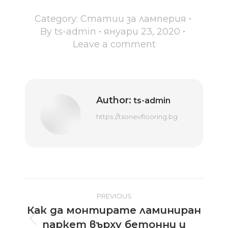
Category:
Статии за ламперия
By
ts-admin
януари 23, 2020
Leave a comment
Author:
ts-admin
https://tsonevflooring.bg
Post
PREVIOUS
Как да монтирате ламиниран
navigation
паркет върху бетонни и
Previous