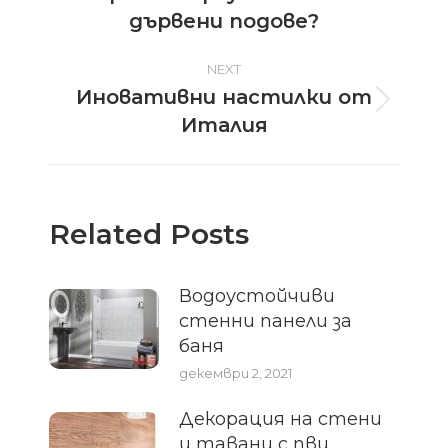
post:
дървени подове?
NEXT
Иновативни настилки от
Next
Италия
post:
Related Posts
Водоустойчиви
стенни панели за
баня
декември 2, 2021
Декорация на стени
и тавани с пвц