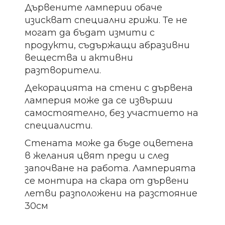
Дървените ламперии обаче
изискват специални грижи. Те не
могат да бъдат измити с
продукти, съдържащи абразивни
вещества и активни
разтворители.
Декорацията на стени с дървена
ламперия може да се извърши
самостоятелно, без участието на
специалисти.
Стената може да бъде оцветена
в желания цвят преди и след
започване на работа. Ламперията
се монтира на скара от дървени
летви разположени на разстояние
30см