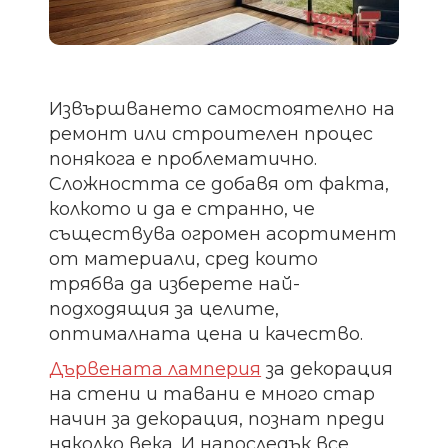
Извършването самостоятелно на
ремонт или строителен процес
понякога е проблематично.
Сложността се добавя от факта,
колкото и да е странно, че
съществува огромен асортимент
от материали, сред които
трябва да изберете най-
подходящия за целите,
оптималната цена и качество.
Дървената ламперия
за декорация
на стени и тавани е много стар
начин за декорация, познат преди
няколко века. И напоследък все