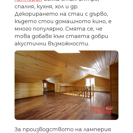
спалня, кухня, хол и др.
Декорирането на стаи с дърво,
където стои домашното кино, е
много популярно. Смята се, че
това добавя към стаята добри
акустични възможности.
За производството на ламперия