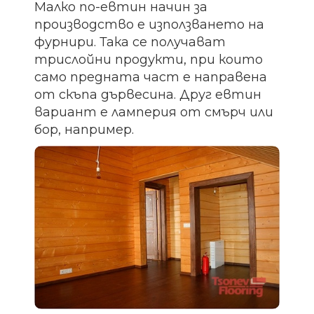
Малко по-евтин начин за
производство е използването на
фурнири. Така се получават
трислойни продукти, при които
само предната част е направена
от скъпа дървесина. Друг евтин
вариант е ламперия от смърч или
бор, например.