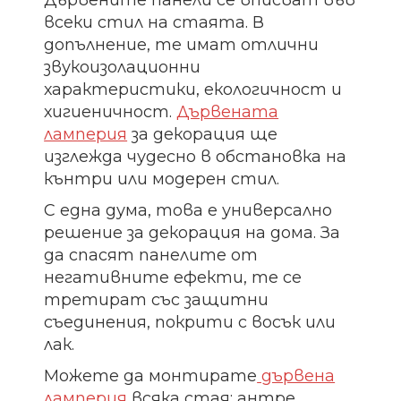
Дървените панели се вписват във
всеки стил на стаята. В
допълнение, те имат отлични
звукоизолационни
характеристики, екологичност и
хигиеничност.
Дървената
ламперия
за декорация ще
изглежда чудесно в обстановка на
кънтри или модерен стил.
С една дума, това е универсално
решение за декорация на дома. За
да спасят панелите от
негативните ефекти, те се
третират със защитни
съединения, покрити с восък или
лак.
Можете да монтирате
дървена
ламперия
всяка стая: антре,