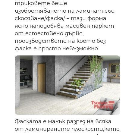
триковете беше
изобретяването на ламинат със
скосяване/фаска/ – тази форма
ясно наподобява масивен паркет
от естествено дърво,
производството на което без
фаска е просто невъзможно.
Фаската е малък разрез на всяка
от ламинираните плоскости,като