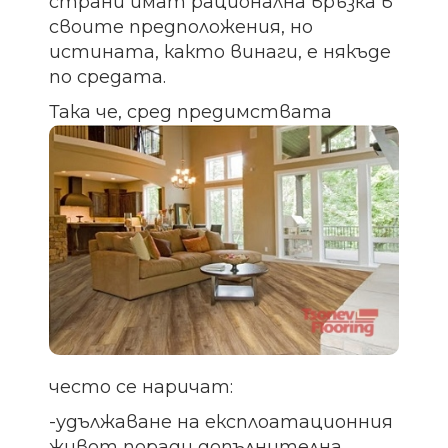
страни имат рационална връзка в
своите предположения, но
истината, както винаги, е някъде
по средата.
Та
ка че, сред предимствата
често се наричат:
-удължаване на експлоатационния
живот поради допълнителна