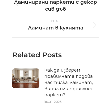
Ламинирани паркети с декор
navigation
Previous
сив дъб
post:
NEXT
Ламинат в кухнята
Next
post:
Related Posts
Как да изберем
правилната подова
настилка: ламинат,
винил или трислоен
паркет?
юли 1, 2025