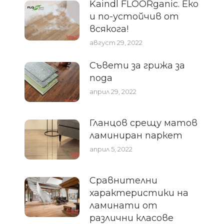
Kaindl FLOORganic. Еко
и по-устойчив от
всякога!
август 29, 2022
Съвети за грижа за
пода
април 29, 2022
Гланцов срещу матов
ламиниран паркет
април 5, 2022
Сравнителни
характеристики на
ламинати от
различни класове