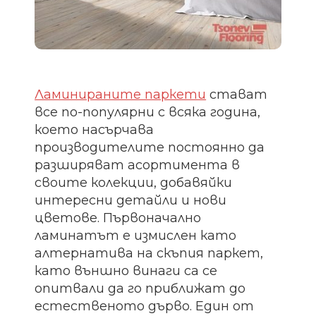
Ламинираните паркети
стават
все по-популярни с всяка година,
което насърчава
производителите постоянно да
разширяват асортимента в
своите колекции, добавяйки
интересни детайли и нови
цветове. Първоначално
ламинатът е измислен като
алтернатива на скъпия паркет,
като външно винаги са се
опитвали да го приближат до
естественото дърво. Един от