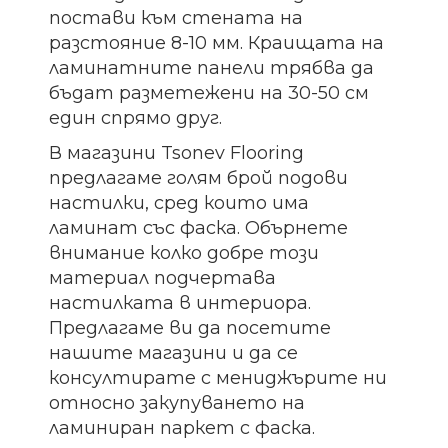
постави към стената на
разстояние 8-10 мм. Краищата на
ламинатните панели трябва да
бъдат разметежени на 30-50 см
един спрямо друг.
В магазини Tsonev Flooring
предлагаме голям брой подови
настилки, сред които има
ламинат със фаска. Обърнете
внимание колко добре този
материал подчертава
настилката в интериора.
Предлагаме ви да посетите
нашите магазини и да се
консултирате с мениджърите ни
относно закупуването на
ламиниран паркет с фаска.