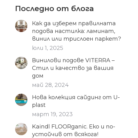
Последно от блога
Как да изберем правилната
подова настилка: ламинат,
винил или трислоен паркет?
юли 1, 2025
Винилови подове VITERRA –
Стил и качество за вашия
дом
май 28, 2024
Нова колекция сайдинг от U-
plast
март 19, 2023
Kaindl FLOORganic. Еко и по-
устойчив от всякога!