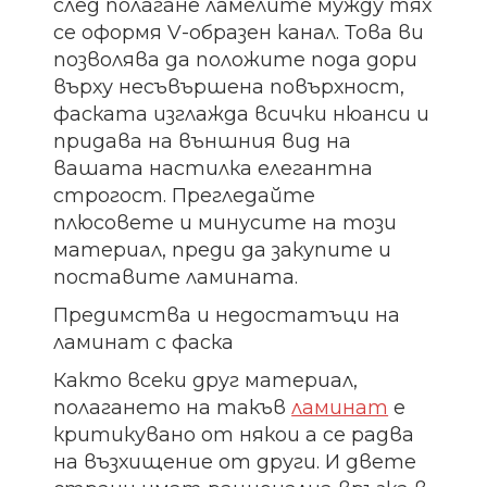
след полагане ламелите мужду тях
се оформя V-образен канал. Това ви
позволява да положите пода дори
върху несъвършена повърхност,
фаската изглажда всички нюанси и
придава на външния вид на
вашата настилка елегантна
строгост. Прегледайте
плюсовете и минусите на този
материал, преди да закупите и
поставите ламината.
Предимства и недостатъци на
ламинат с фаска
Както всеки друг материал,
полагането на такъв
ламинат
е
критикувано от някои а се радва
на възхищение от други. И двете