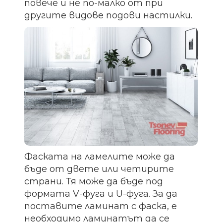
повече и не по-малко от при
другите видове подови настилки.
Фаската на ламелите може да
бъде от двете или четирите
страни. Тя може да бъде под
формата V-фуга и U-фуга. За да
поставите ламинат с фаска, е
необходимо ламинатът да се