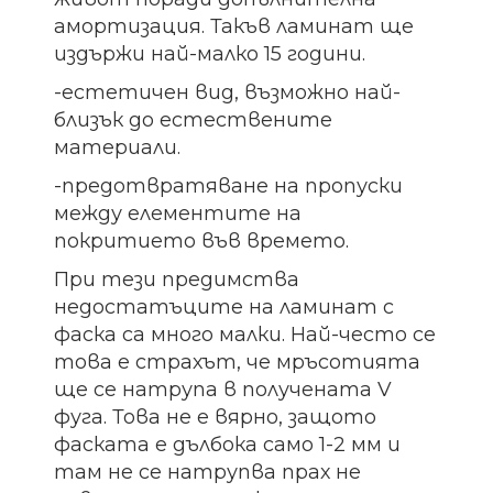
амортизация. Такъв ламинат ще
издържи най-малко 15 години.
-естетичен вид, възможно най-
близък до естествените
материали.
-предотвратяване на пропуски
между елементите на
покритието във времето.
При тези предимства
недостатъците на ламинат с
фаска са много малки. Най-често се
това е страхът, че мръсотията
ще се натрупа в получената V
фуга. Това не е вярно, защото
фаската е дълбока само 1-2 мм и
там не се натрупва прах не