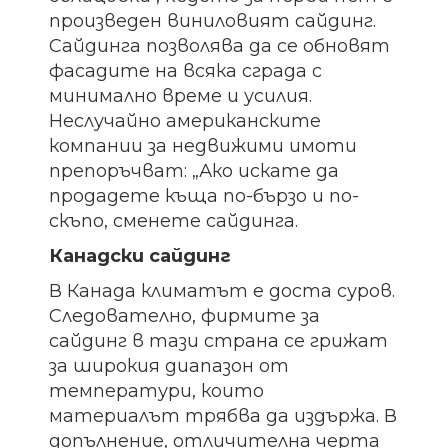
произведен виниловият сайдинг.
Сайдинга позволява да се обновят
фасадите на всяка сграда с
минимално време и усилия.
Неслучайно американските
компании за недвижими имоти
препоръчват: „Ако искате да
продадете къща по-бързо и по-
скъпо, сменете сайдинга.
Канадски сайдинг
В Канада климатът е доста суров.
Следователно, фирмите за
сайдинг в тази страна се грижат
за широкия диапазон от
температури, които
материалът трябва да издържа. В
допълнение, отличителна черта