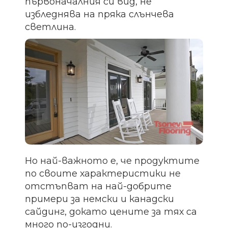
първоначалния си вид, не
избледнява на пряка слънчева
светлина.
Но най-важното е, че продуктите
по своите характеристики не
отстъпват на най-добрите
примери за немски и канадски
сайдинг, докато цените за тях са
много по-изгодни.