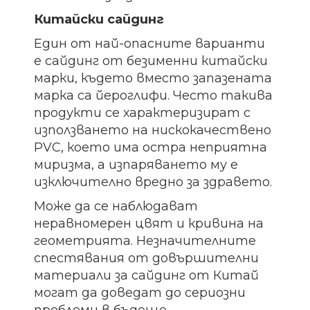
Китайски сайдинг
Един от най-опасните варианти
е сайдинг от безименни китайски
марки, където вместо запазената
марка са йероглифи. Често такива
продукти се характеризират с
използването на нискокачествено
PVC, което има остра неприятна
миризма, а изпаряването му е
изключително вредно за здравето.
Може да се наблюдават
неравномерен цвят и кривина на
геометрията. Незначителните
спестявания от довършителни
материали за сайдинг от Китай
могат да доведат до сериозни
проблеми в бъдеще.