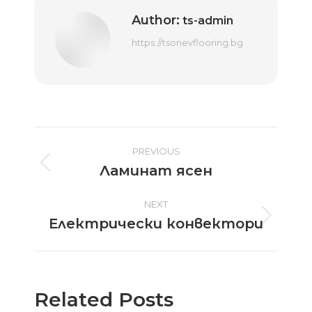
Author:
ts-admin
https://tsonevflooring.bg
Post
PREVIOUS
Ламинат ясен
Previous
navigation
post:
NEXT
Електрически конвектори
Next
post:
Related Posts