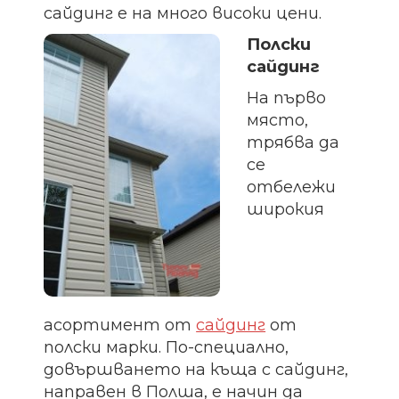
сайдинг е на много високи цени.
Полски
сайдинг
На първо
място,
трябва да
се
отбележи
широкия
асортимент от
сайдинг
от
полски марки. По-специално,
довършването на къща с сайдинг,
направен в Полша, е начин да