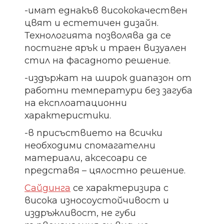
-имат еднакъв висококачествен
цвят и естетичен дизайн.
Технологията позволява да се
постигне ярък и траен визуален
стил на фасадното решение.
-издържат на широк диапазон от
работни температури без загуба
на експлоатационни
характеристики.
-в присъствието на всички
необходими спомагателни
материали, аксесоари се
представя – цялостно решение.
Сайдинга
се характеризира с
висока износоустойчивост и
издръжливост, не губи