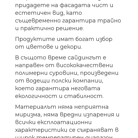
придадете на фасадата чист и
естетичен вид, като
същевременно гарантира трайно
и практично решение.
Продуктите имат богат избор
от цветове и декори.
В същото време сайдингът е
направен от висококачествени
полимерни суровини, произведени
от водещи полски компании,
което гарантира неговата
екологичност и стабилност.
Материалът няма неприятна
миризма, няма вредни изпарения и
всички експлоатационни
характеристики се съхраняват в
широк температурен диапазон.