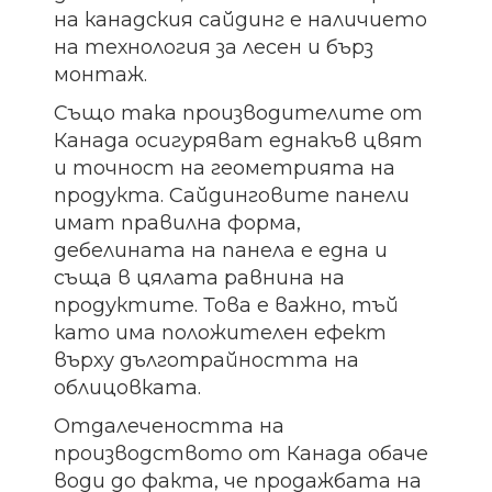
на канадския сайдинг е наличието
на технология за лесен и бърз
монтаж.
Също така производителите от
Канада осигуряват еднакъв цвят
и точност на геометрията на
продукта. Сайдинговите панели
имат правилна форма,
дебелината на панела е една и
съща в цялата равнина на
продуктите. Това е важно, тъй
като има положителен ефект
върху дълготрайността на
облицовката.
Отдалечеността на
производството от Канада обаче
води до факта, че продажбата на