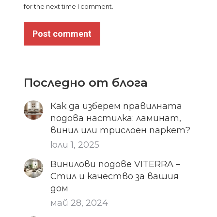
for the next time I comment.
Post comment
Последно от блога
Как да изберем правилната
подова настилка: ламинат,
винил или трислоен паркет?
юли 1, 2025
Винилови подове VITERRA –
Стил и качество за вашия
дом
май 28, 2024