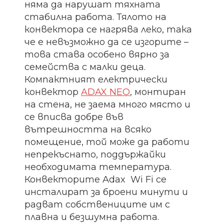
няма да нарушат тяхната
стабилна работа. Тялото на
конвектора се нагрява леко, така
че е невъзможно да се изгорите –
това става особено вярно за
семейства с малки деца.
Компактният електрически
конвектор
ADAX NEO
, монтиран
на стена, не заема много място и
се вписва добре във
вътрешността на всяко
помещение, той може да работи
непрекъснато, поддържайки
необходимата температура.
Конвекторите Adax Wi Fi се
инсталират за броени минути и
радват собствениците им с
плавна и безшумна работа.