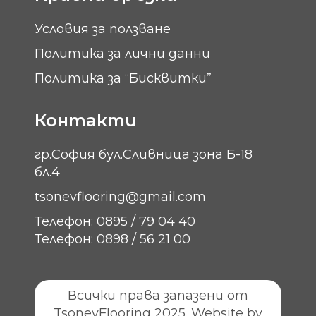
Условия за ползване
Политика за лични данни
Политика за “Бисквитки”
Контакти
гр.София бул.Сливница зона Б-18
бл.4
tsonevflooring@gmail.com
Телефон: 0895 / 79 04 40
Телефон: 0898 / 56 21 00
Всички права запазени от
TsonevFlooring 2025. Website by