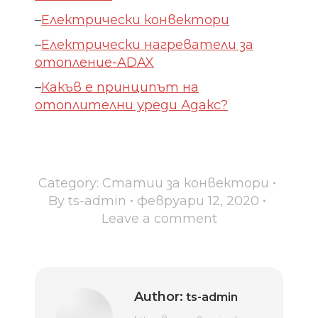
–
Електрически конвектори
–
Електрически нагреватели за
отопление-ADAX
–
Какъв е принципът на
отоплителни уреди Адакс?
Category:
Статии за конвектори
By
ts-admin
февруари 12, 2020
Leave a comment
Author:
ts-admin