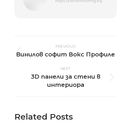
https://tsonevflooring.bg
Post
PREVIOUS
Винилов софит Вокс Профиле
Previous
navigation
post:
NEXT
3D панели за стени в
Next
интериора
post:
Related Posts