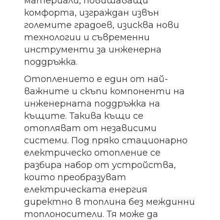
материали, повишаващи
комфорта, изграждан извън
големите градоев, изисква нови
технологии и съвременни
инструменти за инженерна
поддръжка.
Отоплението е един от най-
важните и скъпи компоненти на
инженерната поддръжка на
къщите. Такива къщи се
отопляват от независими
системи. Под пряко стационарно
електрическо отопление се
разбира набор от устройства,
които преобразуват
електрическата енергия
директно в топлина без междинни
топлоносители. Тя може да