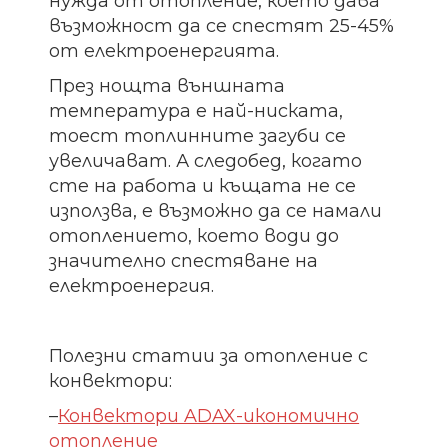
нужда от отопление, което дава
възможност да се спестят 25-45%
от електроенергията.
През нощта външната
температура е най-ниската,
тоест топлинните загуби се
увеличават. А следобед, когато
сте на работа и къщата не се
използва, е възможно да се намали
отоплението, което води до
значително спестяване на
електроенергия.
Полезни статии за отопление с
конвектори:
–
Конвектори ADAX-икономично
отопление