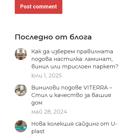
Post comment
Последно от блога
Как да изберем правилната
подова настилка: ламинат,
винил или трислоен паркет?
юли 1, 2025
Винилови подове VITERRA –
Стил и качество за вашия
дом
май 28, 2024
Нова колекция сайдинг от U-
plast