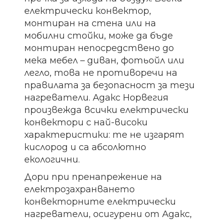
електрически конвектор,
монтиран на стена или на
мобилни стойки, може да бъде
монтиран непосредствено до
мека мебел – диван, фотьойл или
легло, това не противоречи на
правилата за безопасност за тези
нагреватели. Адакс Норвегия
произвежда всички електрически
конвектори с най-високи
характеристики: те не изгарят
кислород и са абсолютно
екологични.
Дори при пренапрежение на
електрозахранването
конвекторните електрически
нагреватели, осигурени от Адакс,