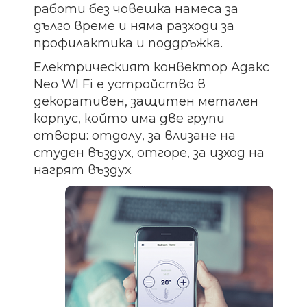
работи без човешка намеса за
дълго време и няма разходи за
профилактика и поддръжка.
Електрическият конвектор Адакс
Neo WI Fi е устройство в
декоративен, защитен метален
корпус, който има две групи
отвори: отдолу, за влизане на
студен въздух, отгоре, за изход на
нагрят въздух.