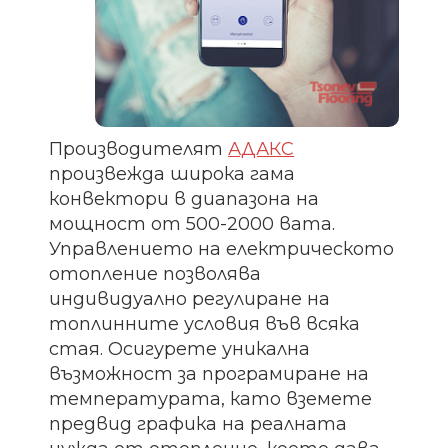
Производителят
АДАКС
произвежда широка гама
конвектори в диапазона на
мощност от 500-2000 вата.
Управлението на електрическото
отопление позволява
индивидуално регулиране на
топлинните условия във всяка
стая. Осигурете уникална
възможност за програмиране на
температурата, като вземете
предвид графика на реалната