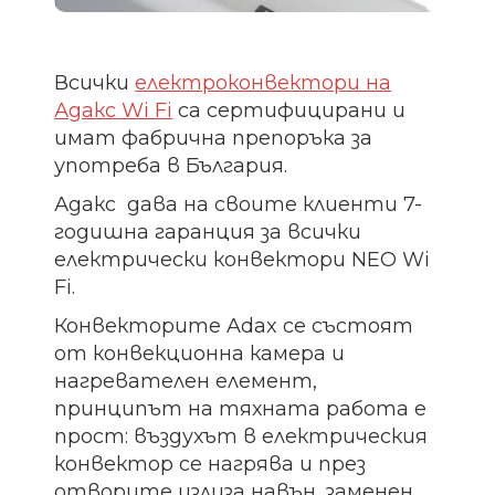
Всички
електроконвектори на
Адакс Wi Fi
са сертифицирани и
имат фабрична препоръка за
употреба в България.
Адакс дава на своите клиенти 7-
годишна гаранция за всички
електрически конвектори NEO Wi
Fi.
Конвекторите Adax се състоят
от конвекционна камера и
нагревателен елемент,
принципът на тяхната работа е
прост: въздухът в електрическия
конвектор се нагрява и през
отворите излиза навън, заменен