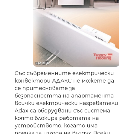
Със съвременните електрически
конвектори АДАКС не можете да
се притеснявате за
безопасността на апартамента –
всички електрически нагреватели
Adax са оборудвани със система,
която блокира работата на
устройството, когато има
пречка за изхода на въздух. Всеки