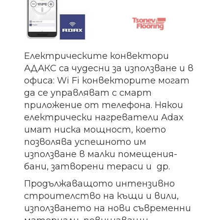
Електрическите конвектори
АДАКС са чудесни за използване и в
офиса: Wi Fi конвекторите могат
да се управляват с смарт
приложение от телефона. Някои
електрически нагреватели Adax
имат ниска мощност, което
позволява успешното им
използване в малки помещения-
бани, затворени тераси и др.
Продължаващото интензивно
строителство на къщи и вили,
използването на нови съвременни