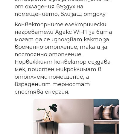
от охладения въздух на
помещението, влизащ отдолу.
Конвекторните електрически
нагреватели Адакс Wi-FI за бита
могат да се използват както за
временно отопление, така и за
постоянно отопление.
Норвежкият конвектор създава
мек, приятен микроклимат в
отопляемо помещение, а
вграденият термостат
спестява енергия.