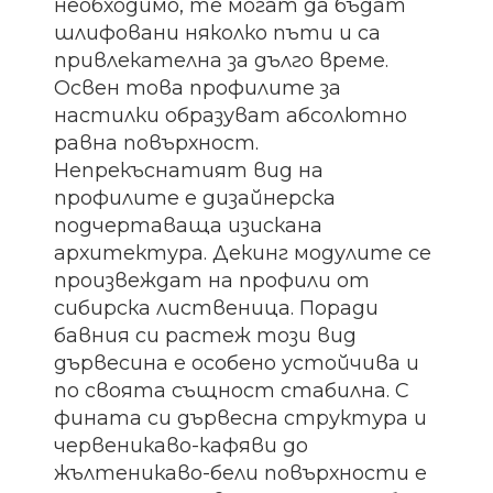
необходимо, те могат да бъдат
шлифовани няколко пъти и са
привлекателна за дълго време.
Освен това профилите за
настилки образуват абсолютно
равна повърхност.
Непрекъснатият вид на
профилите е дизайнерска
подчертаваща изискана
архитектура. Декинг модулите се
произвеждат на профили от
сибирска лиственица. Поради
бавния си растеж този вид
дървесина е особено устойчива и
по своята същност стабилна. С
фината си дървесна структура и
червеникаво-кафяви до
жълтеникаво-бели повърхности е