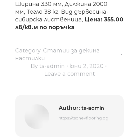
Ширина 330 мм, Дължина 2000
мм, Тегло 38 кг, Вид дървесина-
сибирска лиственица,
Цена: 355.00
лв/кв.м по поръчка
Category:
Статии за декинг
настилки
By
ts-admin
юни 2, 2020
Leave a comment
Author:
ts-admin
https://tsonevflooring.bg