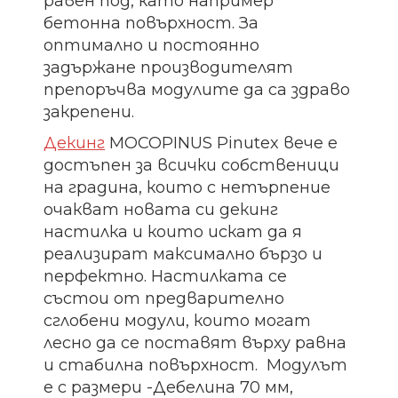
равен под, като например
бетонна повърхност. За
оптимално и постоянно
задържане производителят
препоръчва модулите да са здраво
закрепени.
Декинг
MOCOPINUS Pinutex вече е
достъпен за всички собственици
на градина, които с нетърпение
очакват новата си декинг
настилка и които искат да я
реализират максимално бързо и
перфектно. Настилката се
състои от предварително
сглобени модули, които могат
лесно да се поставят върху равна
и стабилна повърхност. Модулът
е с размери -Дебелина 70 мм,