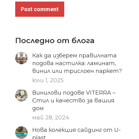
Post comment
Последно от блога
Как да изберем правилната
подова настилка: ламинат,
винил или трислоен паркет?
юли 1, 2025
Винилови подове VITERRA –
Стил и качество за вашия
дом
май 28, 2024
Нова колекция сайдинг от U-
plast