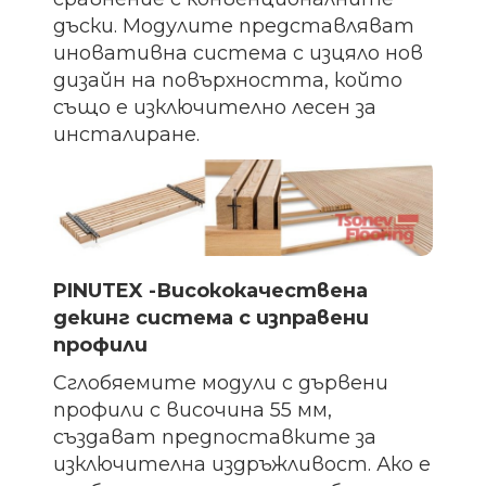
дъски. Модулите представляват
иновативна система с изцяло нов
дизайн на повърхността, който
също е изключително лесен за
инсталиране.
PINUTEX -Висококачествена
декинг система с изправени
профили
Сглобяемите модули с дървени
профили с височина 55 мм,
създават предпоставките за
изключителна издръжливост. Ако е