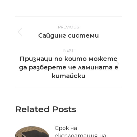
Post
PREVIOUS
Сайдинг системи
Previous
navigation
post:
NEXT
Признаци по които можете
да разберете че ламината е
Next
post:
китайски
Related Posts
Срок на
експлоатация на