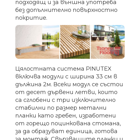
подходящ и за външна употреба
без допълнително повърхностно
покритие.
Цялостната система PINUTEX
включва модули с ширина 33 см в
дължина 2м. Всеки модул се състои
от десет дървени летви, които
са сглобени с три изключително
стабилни по размер метални
планки като гребен, изработени
от горещо поцинкована стомана,
за да образуват единица, готова
за монтаж. Свързващите планки и