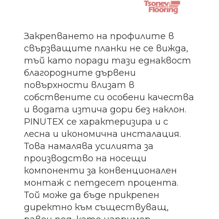
Закрепването на профилите в
свързващите планки не се вижда,
тъй като поради тази еднаквост
благородните дървени
повърхности влизат в
собствените си особени качества
и водата изтича дори без наклон.
PINUTEX се характеризира и с
лесна и икономична инсталация.
Това намалява усилията за
производство на носещи
компоненти за конвенционален
монтаж с петдесет процента.
Той може да бъде прикрепен
директно към съществуващ,