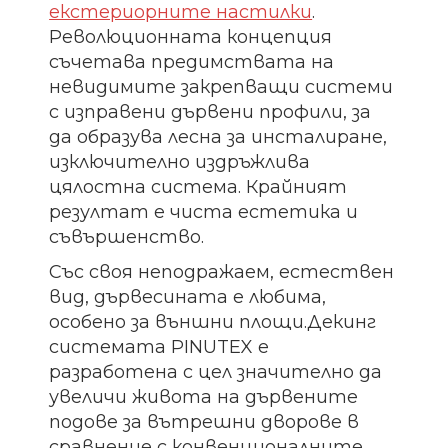
екстериорните настилки
.
Революционната концепция
съчетава предимствата на
невидимите закрепващи системи
с изправени дървени профили, за
да образува лесна за инсталиране,
изключително издръжлива
цялостна система. Крайният
резултат е чиста естетика и
съвършенство.
Със своя неподражаем, естествен
вид, дървесината е любима,
особено за външни площи.Декинг
системата PINUTEX е
разработена с цел значително да
увеличи живота на дървените
подове за вътрешни дворове в
сравнение с конвенционалните