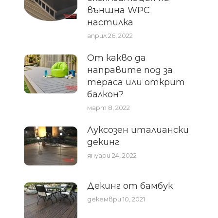
външна WPC
настилка
април 26, 2022
От какво да
направите под за
тераса или открит
балкон?
март 8, 2022
Луксозен италиански
декинг
януари 24, 2022
Декинг от бамбук
декември 10, 2021