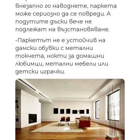
внезапно го наводнете, паркета
може сериозно да се повреди. А
подутите дъски вече не
подлежат на възстановяване.
-Паркетът не е устойчив на
дамски обувки с метални
токчета, нокти за домашни
любимци, метални мебели или
детски играчки.