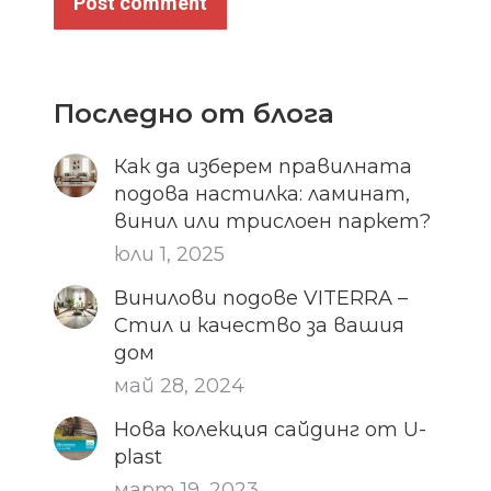
Post comment
Последно от блога
Как да изберем правилната
подова настилка: ламинат,
винил или трислоен паркет?
юли 1, 2025
Винилови подове VITERRA –
Стил и качество за вашия
дом
май 28, 2024
Нова колекция сайдинг от U-
plast
март 19, 2023