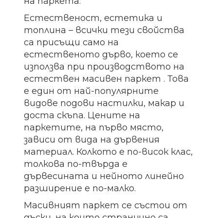
на паркета.
Естественост, естетика и
топлина – всички тези свойства
са присъщи само на
естественото дърво, което се
използва при производството на
естествен масивен паркет . Това
е един от най-популярните
видове подови настилки, макар и
доста скъпа. Цените на
паркетите, на първо място,
зависи от вида на дървения
материал. Колкото е по-висок клас,
толкова по-твърда е
дървесината и нейното линейно
разширение е по-малко.
Масивният паркет се състои от
дъски, на които странично са