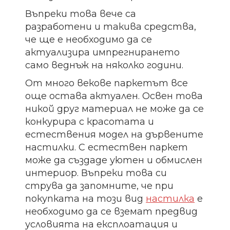
Въпреки това вече са
разработени и такива средства,
че ще е необходимо да се
актуализира импрегнирането
само веднъж на няколко години.
От много векове паркетът все
още остава актуален. Освен това
никой друг материал не може да се
конкурира с красотата и
естествения модел на дървените
настилки. С естествен паркет
може да създаде уютен и обмислен
интериор. Въпреки това си
струва да запомните, че при
покупката на този вид
настилка
е
необходимо да се вземат предвид
условията на експлоатация и