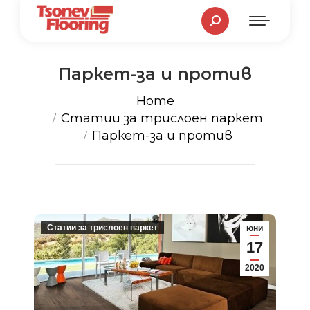
Search:
Паркет-за и против
You are here:
Home
Статии за трислоен паркет
Паркет-за и против
Статии за трислоен паркет
юни
17
2020