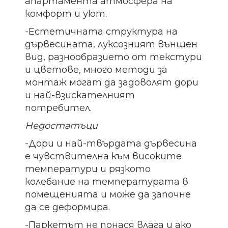
апартамента атмосфера на
комфорт и уют.
-Естетичната структура на
дървесината, луксозният външен
вид, разнообразието от текстури
и цветове, много методи за
монтаж могат да задоволят дори
и най-взискателният
потребител.
Недостатъци
-Дори и най-твърдата дървесина
е чувствителна към високите
температури и рязкото
колебание на температурата в
помещенията и може да започне
да се деформира.
-Паркетът не понася влага и ако