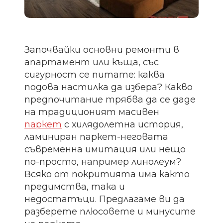
Започвайки основни ремонти в
апартамент или къща, със
сигурност се питате: каква
подова настилка да избера? Какво
предпочитание трябва да се даде
на традиционият масивен
паркет
с хилядолетна история,
ламиниран паркет-неговата
съвременна имитация или нещо
по-просто, например линолеум?
Всяко от покритията има както
предимства, така и
недостатъци. Предлагаме ви да
разберете плюсовете и минусите