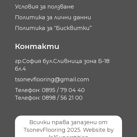
Условия за ползване
Политика за лични данни
Политика за “Бисквитки”
Контакти
гр.София бул.Сливница зона Б-18
бл.4
tsonevflooring@gmail.com
Телефон: 0895 / 79 04 40
Телефон: 0898 / 56 21 00
Всички права запазени от
TsonevFlooring 2025. Website by