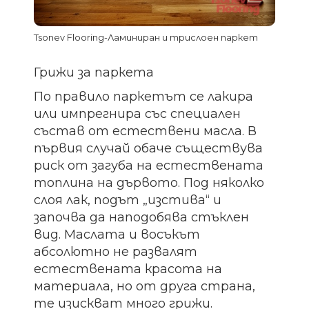
Tsonev Flooring-Ламиниран и трислоен паркет
Грижи за паркета
По правило паркетът се лакира
или импрегнира със специален
състав от естествени масла. В
първия случай обаче съществува
риск от загуба на естествената
топлина на дървото. Под няколко
слоя лак, подът „изстива“ и
започва да наподобява стъклен
вид. Маслата и восъкът
абсолютно не развалят
естествената красота на
материала, но от друга страна,
те изискват много грижи.