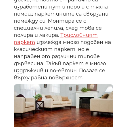
изработени нут и перо и с тяхна
помощ паркетините са свързани
помежду си. Монтира се с
специални лепила, след това се
полира и лакира.
Трислойният
паркет
изглежда много подобен на
класическият паркет, но е
направен от различни типове
дървесина. Такъв паркет е много
издръжлив и по-евтин. Полага се
върху равна повърхност.