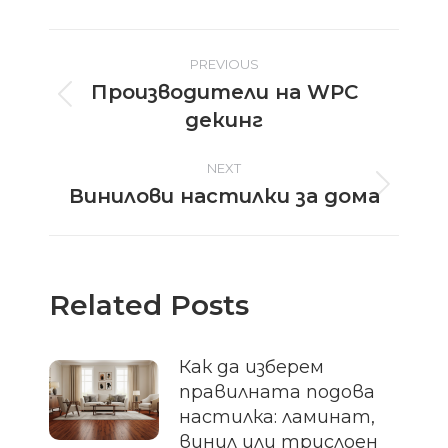
Post
PREVIOUS
Производители на WPC
navigation
Previous
декинг
post:
NEXT
Винилови настилки за дома
Next
post:
Related Posts
Как да изберем
правилната подова
настилка: ламинат,
винил или трислоен