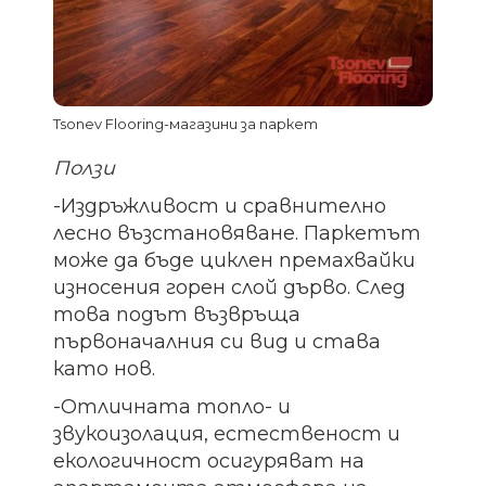
Tsonev Flooring-магазини за паркет
Ползи
-Издръжливост и сравнително
лесно възстановяване. Паркетът
може да бъде циклен премахвайки
износения горен слой дърво. След
това подът възвръща
първоначалния си вид и става
като нов.
-Отличната топло- и
звукоизолация, естественост и
екологичност осигуряват на