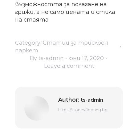
възможността за полагане на
грижи, а не само цената и стила
на стаята.
Category:
Статии за трислоен
паркет
By
ts-admin
юни 17, 2020
Leave a comment
Author:
ts-admin
https://tsonevflooring.bg