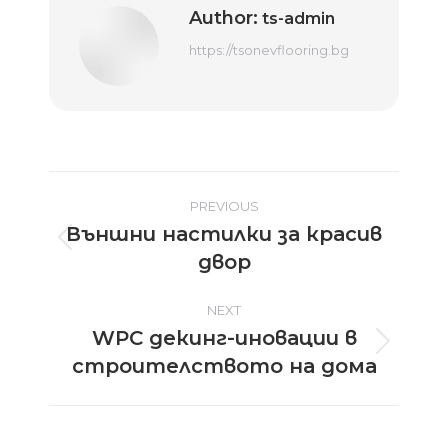
Author:
ts-admin
https://tsonevflooring.bg
Post
PREVIOUS
Външни настилки за красив
navigation
Previous
двор
post:
NEXT
WPC декинг-иновации в
Next
строителството на дома
post: