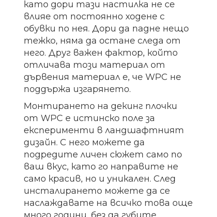
като дори тази настилка не се
влияе от постоянно ходене с
обувки по нея. Дори да падне нещо
тежко, няма да остане следа от
него. Друг важен фактор, който
отличава този материал от
дървения материал е, че WPC не
поддържа изгарянето.
Монтирането на декинг плочки
от WPC е истинско поле за
експерименти в ландшафтният
дизайн. С него можете да
подредите личен сюжет само по
ваш вкус, като го направите не
само красив, но и уникален. След
инсталирането можете да се
наслаждавате на всичко това още
много години, без да губите