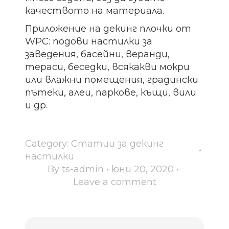
качеството на материала.
Приложение на декинг плочки от
WPC: подови настилки за
заведения, басейни, веранди,
тераси, беседки, всякакви мокри
или влажни помещения, градински
пътеки, алеи, паркове, къщи, вили
и др.
Category:
Статии за декинг
настилки
By
ts-admin
юни 20, 2020
Leave a comment