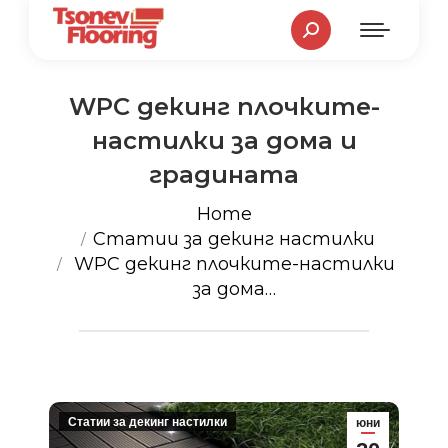
Search:
WPC декинг плочките-
настилки за дома и
градината
You are here:
Home
Статии за декинг настилки
WPC декинг плочките-настилки
за дома…
Статии за декинг настилки
юни