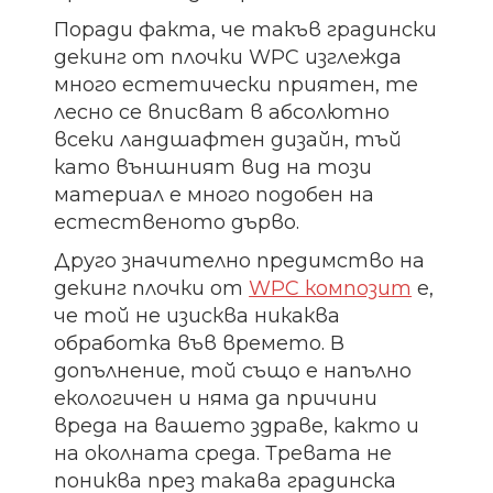
Поради факта, че такъв градински
декинг от плочки WPC изглежда
много естетически приятен, те
лесно се вписват в абсолютно
всеки ландшафтен дизайн, тъй
като външният вид на този
материал е много подобен на
естественото дърво.
Друго значително предимство на
декинг плочки от
WPC композит
е,
че той не изисква никаква
обработка във времето. В
допълнение, той също е напълно
екологичен и няма да причини
вреда на вашето здраве, както и
на околната среда. Тревата не
пониква през такава градинска