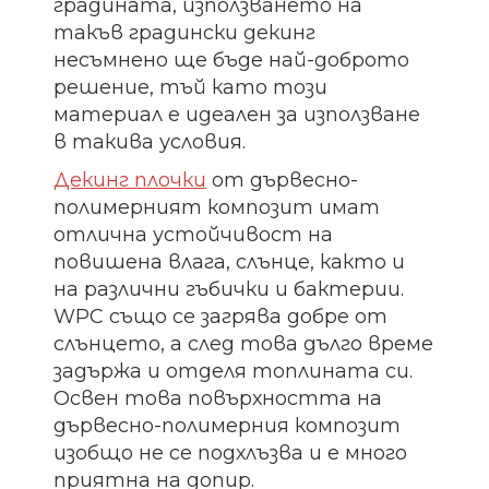
градината, използването на
такъв градински декинг
несъмнено ще бъде най-доброто
решение, тъй като този
материал е идеален за използване
в такива условия.
Декинг плочки
от дървесно-
полимерният композит имат
отлична устойчивост на
повишена влага, слънце, както и
на различни гъбички и бактерии.
WPC също се загрява добре от
слънцето, а след това дълго време
задържа и отделя топлината си.
Освен това повърхността на
дървесно-полимерния композит
изобщо не се подхлъзва и е много
приятна на допир.