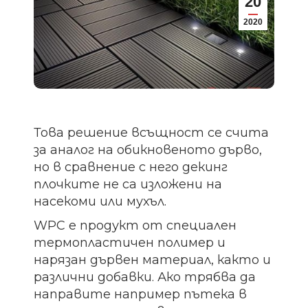
20
2020
Това решение всъщност се счита
за аналог на обикновеното дърво,
но в сравнение с него декинг
плочките не са изложени на
насекоми или мухъл.
WPC е продукт от специален
термопластичен полимер и
нарязан дървен материал, както и
различни добавки. Ако трябва да
направите например пътека в