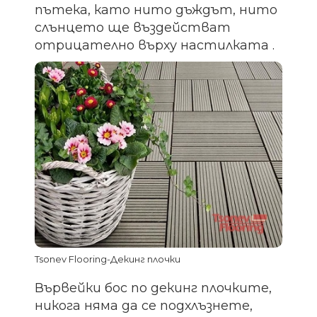
пътека, като нито дъждът, нито
слънцето ще въздействат
отрицателно върху настилката .
Tsonev Flooring-Декинг плочки
Вървейки бос по декинг плочките,
никога няма да се подхлъзнете,