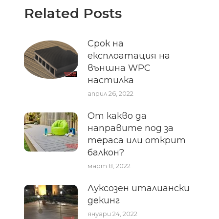
Related Posts
Срок на
експлоатация на
външна WPC
настилка
април 26, 2022
От какво да
направите под за
тераса или открит
балкон?
март 8, 2022
Луксозен италиански
декинг
януари 24, 2022