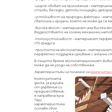
-широк обхват на приложение – материалът 
стълби, беседки, детски площадки, декора
-устойчивост на природни фактори – матер
светлина и гризачи, което не може да се 
-висока якост – материалът има висока яко
въздействието на големи механични натов
-топлоустойчивост – материалът перфект
+70 градуса;
-простота на експлоатация – материалът 
перфектно поддържа измиване с алкални с
В същото време експлоатационният живот 
може да не угоди на собственика.
Характеристики на полагане на
композитен
Композитната
дъска, за разлика
от дървения си
предшественик,
е направена куха.
Тази
характеристика
оставя своя