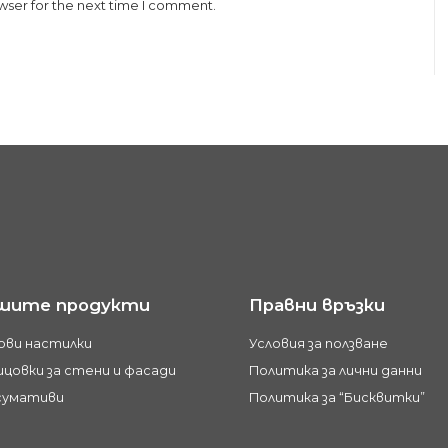
wser for the next time I comment.
шите продукти
Правни връзки
ови настилки
Условия за ползване
цовки за стени и фасади
Политика за лични данни
сумативи
Политика за “Бисквитки”