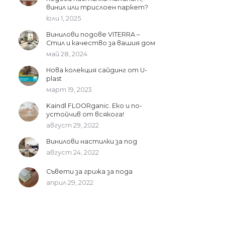
винил или трислоен паркет?
юли 1, 2025
Винилови подове VITERRA –
Стил и качество за вашия дом
май 28, 2024
Нова колекция сайдинг от U-
plast
март 19, 2023
Kaindl FLOORganic. Еко и по-
устойчив от всякога!
август 29, 2022
Винилови настилки за под
август 24, 2022
Съвети за грижа за пода
април 29, 2022