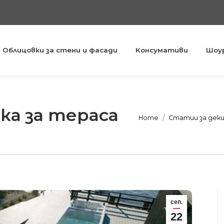
Облицовки за стени и фасади
Консумативи
Шоу
ка за тераса
You are here:
Home
Статии за деки
сеп.
22