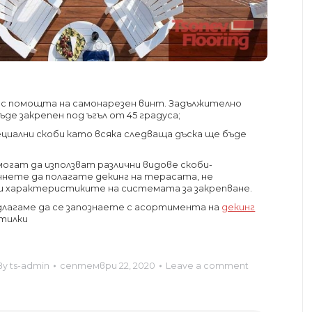
б с помощта на самонарезен винт. Задължително
де закрепен под ъгъл от 45 градуса;
иални скоби като всяка следваща дъска ще бъде
огат да използват различни видове скоби-
очнете да полагате декинг на терасата, не
 характеристиките на системата за закрепване.
редлагаме да се запознаете с асортимента на
декинг
стилки
By
ts-admin
септември 22, 2020
Leave a comment