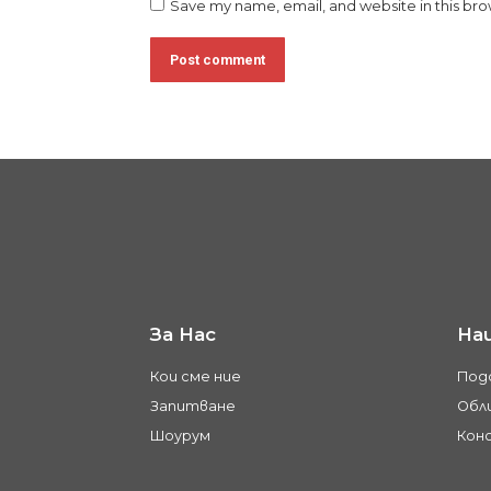
Save my name, email, and website in this bro
Post comment
За Нас
На
Кои сме ние
Под
Запитване
Обли
Шоурум
Кон