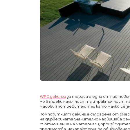
WPC декинга
за тераса е една от най-нови
Но въпреки наличността и практичността,
масовия потребител, тъй като малко се зн
Композитният декинг е създадена от смес
на дървесината значително надвишава дела
съотношение на материали, производители
предимства, нехарактерни за обикновенат