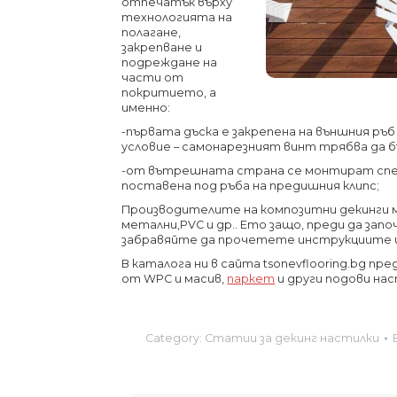
отпечатък върху
технологията на
полагане,
закрепване и
подреждане на
части от
покритието, а
именно:
-първата дъска е закрепена на външния ръ
условие – самонарезният винт трябва да бъ
-от вътрешната страна се монтират спец
поставена под ръба на предишния клипс;
Производителите на композитни декинги м
метални,PVC и др.. Ето защо, преди да зап
забравяйте да прочетете инструкциите и
В каталога ни в сайта tsonevflooring.bg п
от WPC и масив,
паркет
и други подови на
Category:
Статии за декинг настилки