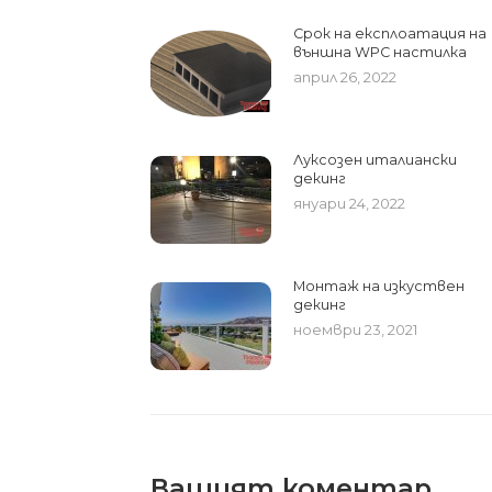
Срок на експлоатация на
външна WPC настилка
април 26, 2022
Луксозен италиански
декинг
януари 24, 2022
Монтаж на изкуствен
декинг
ноември 23, 2021
Вашият коментар