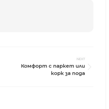
NEXT
Комфорт с паркет или
Next
корк за пода
post: