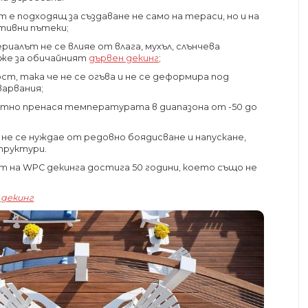
е подходящ за създаване не само на тераси, но и на
тивни пътеки;
иалът не се влияе от влага, мухъл, слънчева
каже за обичайният
дървен декинг
;
ст, така че не се огъва и не се деформира под
арвания;
но пренася температурата в диапазона от -50 до
не се нуждае от редовно боядисване и напускане,
труктури.
на WPC декинга достига 50 години, което също не
 декинг