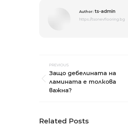
ts-admin
Author:
https://tsonevflooring.bg
Post
PREVIOUS
navigation
Защо дебелината на
Previous
ламината е толкова
post:
важна?
Related Posts