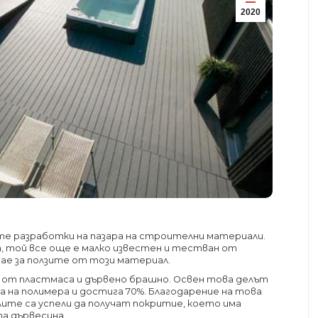
2020
те разработки на пазара на строителни материали.
 той все още е малко известен и тестван от
ае за ползите от този материал.
 от пластмаса и дървено брашно. Освен това делът
 на полимера и достига 70%. Благодарение на това
те са успели да получат покритие, което има
а дървесина.