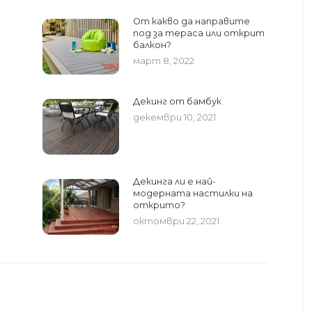
От какво да направите
под за тераса или открит
балкон?
март 8, 2022
Декинг от бамбук
декември 10, 2021
Декинга ли е най-
модерната настилки на
открито?
октомври 22, 2021