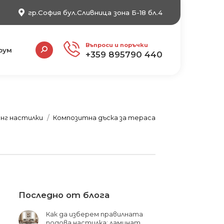
гр.София бул.Сливница зона Б-18 бл.4
Search:
Въпроси и поръчки
рум
+359 895790 440
нг настилки
Композитна дъска за тераса
Последно от блога
Как да изберем правилната
подова настилка: ламинат,