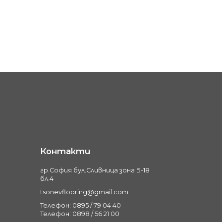
Контакти
гр.София бул.Сливница зона Б-18
бл.4
tsonevflooring@gmail.com
Телефон: 0895 / 79 04 40
Телефон: 0898 / 56 21 00