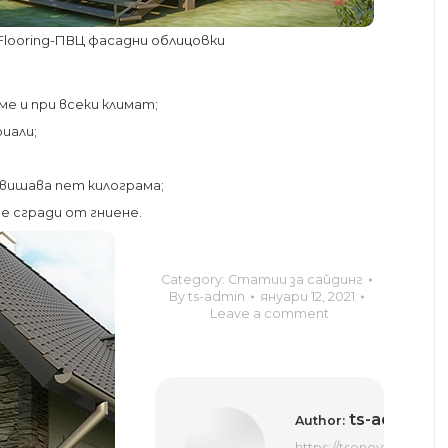
 Flooring-ПВЦ фасадни облицовки
е и при всеки климат;
иали;
вишава пет килограма;
е сгради от гниене.
Category:
Статии за сайдинг
By
ts-admin
януари 12, 2021
Leave a comment
ts-admin
Author:
https://tsonevflooring.