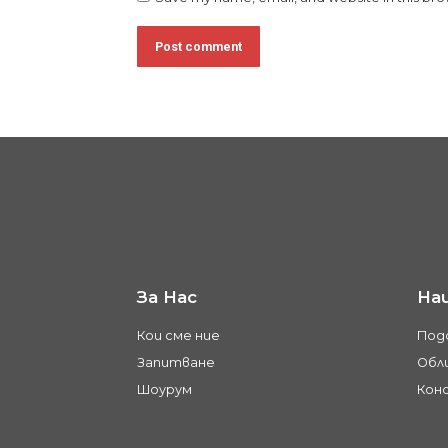
Post comment
За Нас
На
Кои сме ние
Под
Запитване
Обли
Шоурум
Кон