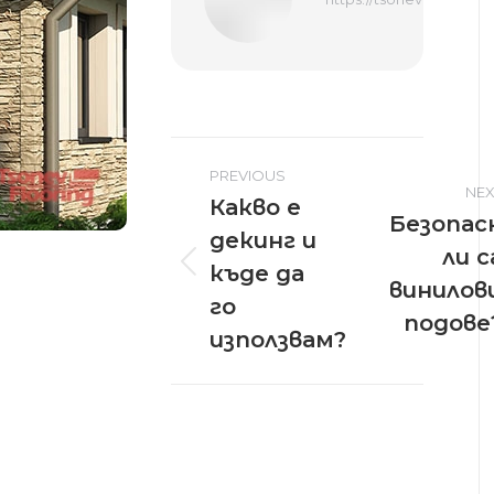
PREVIOUS
NEX
Какво е
Безопас
декинг и
ли с
Previous
къде да
Next
винило
post:
post:
го
подове
използвам?