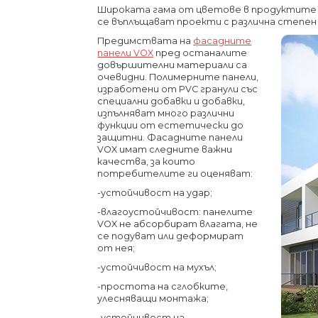
Широката гама от цветове в продуктите 
се въплъщават проекти с различна степен
Предимствата на
фасадните
панели VOX
пред останалите
довършителни материали са
очевидни. Полимерните панели,
изработени от PVC гранули със
специални добавки и добавки,
изпълняват много различни
функции от естетически до
защитни. Фасадните панели
VOX имат следните важни
качества, за които
потребителите ги оценяват:
-устойчивост на удар;
-влагоустойчивост: панелите
VOX не абсорбират влагата, не
се подуват или деформират
от нея;
-устойчивост на мухъл;
-простота на сглобките,
улесняващи монтажа;
-устойчивост на