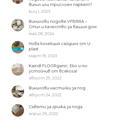
винил или трислоен паркет?
юли 1, 2025
Винилови подове VITERRA –
Стил и качество за вашия дом
май 28, 2024
Нова колекция сайдинг от U-
plast
март 19, 2023
Kaindl FLOORganic. Еко и по-
устойчив от всякога!
август 29, 2022
Винилови настилки за под
август 24, 2022
Съвети за грижа за пода
април 29, 2022