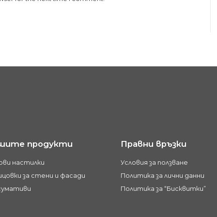
шите продукти
Правни връзки
ови настилки
Условия за ползване
цовки за стени и фасади
Политика за лични данни
сумативи
Политика за “Бисквитки”