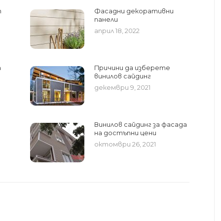
т
Фасадни декоративни
панели
април 18, 2022
а
Причини да изберете
винилов сайдинг
декември 9, 2021
Винилов сайдинг за фасада
на достъпни цени
октомври 26, 2021