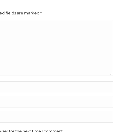
red fields are marked
*
wser for the next time I comment.