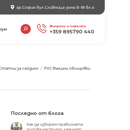
гр.София бул.Сливница зона Б-18 бл.4
Search:
Въпроси и поръчки
рум
+359 895790 440
ere:
Статии за сайдинг
PVC външни облицовки
Последно от блога
Как да изберем правилната
подова настилка: ламинат,