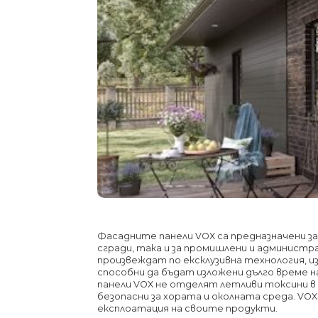
Фасадните панели VOX са предназначени з
сгради, така и за промишлени и администр
произвеждат по ексклузивна технология, и
способни да бъдат изложени дълго време н
панели VOX не отделят летливи токсини 
безопасни за хората и околната среда. V
експлоатация на своите продукти.