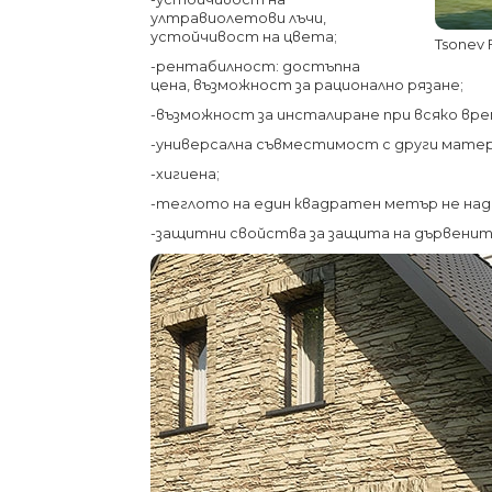
ултравиолетови лъчи,
устойчивост на цвета;
Tsonev
-рентабилност: достъпна
цена, възможност за рационално рязане;
-възможност за инсталиране при всяко врем
-универсална съвместимост с други матер
-хигиена;
-теглото на един квадратен метър не над
-защитни свойства за защита на дървенит