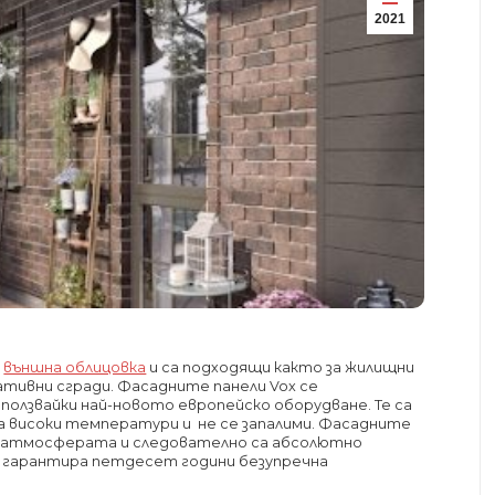
2021
а
външна облицовка
и са подходящи както за жилищни
ативни сгради. Фасадните панели Vox се
зползвайки най-новото европейско оборудване. Те са
а високи температури и не се запалими. Фасадните
в атмосферата и следователно са абсолютно
OX гарантира петдесет години безупречна