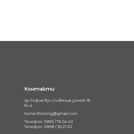
Контакти
гр.София бул.Сливница зона Б-18
бл.4
tsonevflooring@gmail.com
Телефон: 0895 / 79 04 40
Телефон: 0898 / 56 21 00