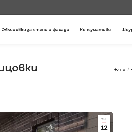
Облицовки за стени и фасади
Консумативи
Шоу
ицовки
You are h
Home
ян.
12