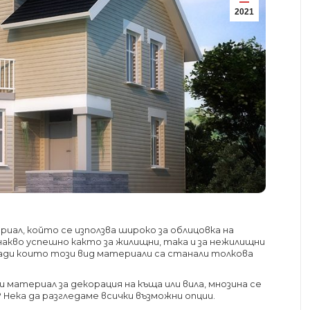
2021
ал, който се използва широко за облицовка на
накво успешно както за жилищни, така и за нежилищни
ради които този вид материали са станали толкова
 материал за декорация на къща или вила, мнозина се
Нека да разгледаме всички възможни опции.