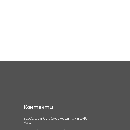
Контакти
гр.София бул.Сливница зона Б-18
бл.4