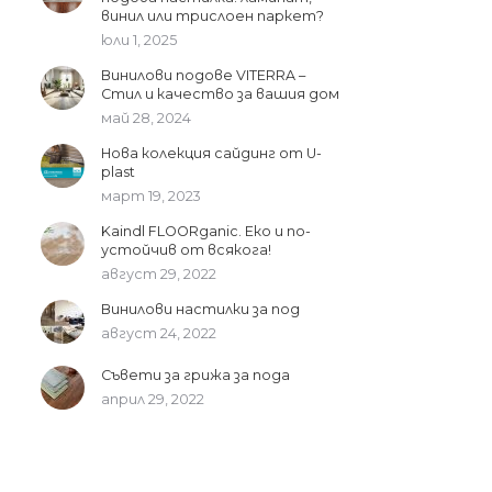
винил или трислоен паркет?
юли 1, 2025
Винилови подове VITERRA –
Стил и качество за вашия дом
май 28, 2024
Нова колекция сайдинг от U-
plast
март 19, 2023
Kaindl FLOORganic. Еко и по-
устойчив от всякога!
август 29, 2022
Винилови настилки за под
август 24, 2022
Съвети за грижа за пода
април 29, 2022