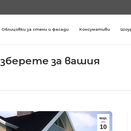
Облицовки за стени и фасади
Консумативи
Шоу
изберете за вашия
You are her
мар.
10