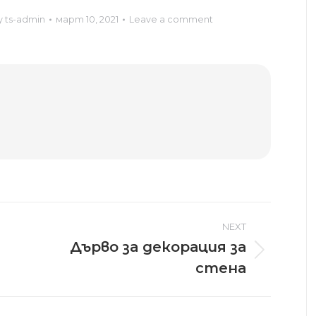
y
ts-admin
март 10, 2021
Leave a comment
NEXT
Дърво за декорация за
Next
стена
post: