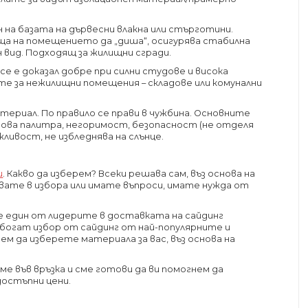
 на базата на дървесни влакна или стърготини.
ща на помещението да „диша“, осигурява стабилна
вид. Подходящ за жилищни сгради.
се е доказал добре при силни студове и висока
ате за нежилищни помещения – складове или комунални
териал. По правило се прави в чужбина. Основните
ова палитра, негоримост, безопасност (не отделя
ливост, не избледнява на слънце.
и
. Какво да изберем? Всеки решава сам, въз основа на
вате в избора или имате въпроси, имате нужда от
ме един от лидерите в доставката на сайдинг
богат избор от сайдинг от най-популярните и
ем да изберете материала за вас, въз основа на
ме във връзка и сме готови да ви помогнем да
остъпни цени.