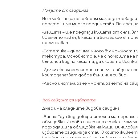
Ползите от сайдинга
Но първо, нека поговорим малко за това з
просто – има много предимства. По-специа
-Защита – ще предпази къщата от сняг, вят
времето навън, в къщата винаги ще е топл
преминават.
-Естетика – днес има много възможности з
текстура. Основното е, че с помощта на
външния вид на къщата, да скриете всичк
-Дълъг експлоатационен панел – сайдинг п
който запазват добре външния си вид.
-Лесно инсталиране – монтирането на сайд
Кой сайдинг да изберете
Днес има следните видове сайдинг:
-Винил. Този вид довършителни материали 
облицовки. И това наистина е така – ламел
подходящи за облицовка на къщи. Винилови
избирате сайдинг за стаи, в които живее
(особено през зимата), по-добре е да обм