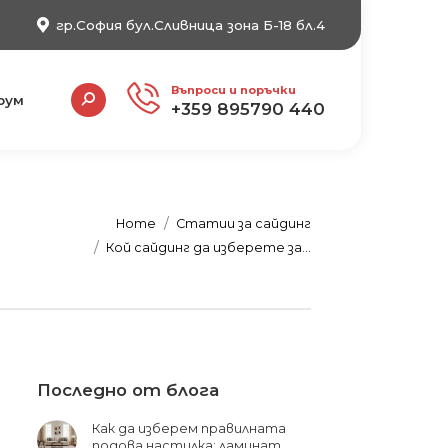
гр.София бул.Сливница зона Б-18 бл.4
Search:
Въпроси и поръчки
рум
+359 895790 440
e:
Home
Статии за сайдинг
Кой сайдинг да изберете за…
Последно от блога
Как да изберем правилната
подова настилка: ламинат,