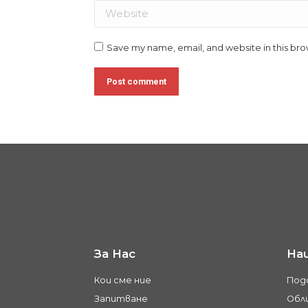
Website
Save my name, email, and website in this bro
Post comment
За Нас
На
Кои сме ние
Под
Запитване
Обли