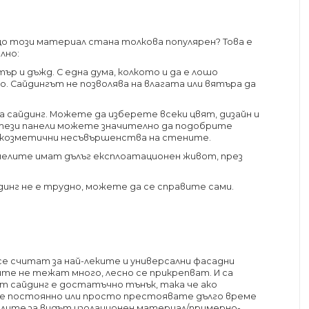
ащо този материал стана толкова популярен? Това е
лно:
ър и дъжд. С една дума, колкото и да е лошо
о. Сайдингът не позволява на влагата или вятъра да
а сайдинг. Можете да изберете всеки цвят, дизайн и
 тези панели можете значително да подобрите
и козметични несъвършенства на стените.
анелите имат дълъг експлоатационен живот, през
инг не е трудно, можете да се справите сами.
се считат за най-леките и универсални фасадни
ите не тежат много, лесно се прикрепват. И са
ят сайдинг е достатъчно тънък, така че ако
те постоянно или просто престоявате дълго време
ислите за видът изолационен материал/примерно-