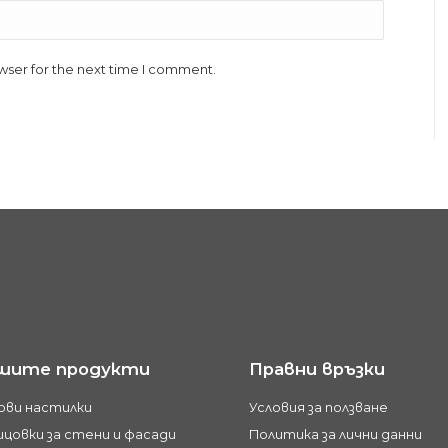
wser for the next time I comment.
шите продукти
Правни връзки
ови настилки
Условия за ползване
цовки за стени и фасади
Политика за лични данни