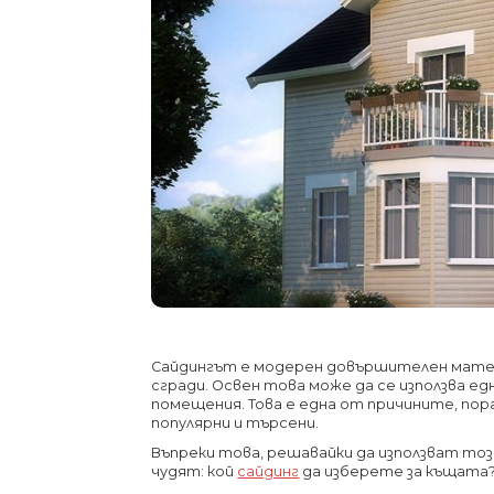
Сайдингът е модерен довършителен матери
сгради. Освен това може да се използва ед
помещения. Това е една от причините, по
популярни и търсени.
Въпреки това, решавайки да използват този
чудят: кой
сайдинг
да изберете за къщата? 