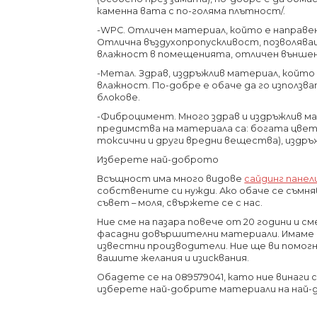
каменна вата с по-голяма плътност/.
-WPC. Отличен материал, който е направен
Отлична въздухопропускливост, позволява
влажност в помещенията, отличен външен 
-Метал. Здрав, издръжлив материал, който 
влажност. По-добре е обаче да го използв
блокове.
-Фиброцимент. Много здрав и издръжлив ма
предимства на материала са: богата цвет
токсични и други вредни вещества), издръж
Изберете най-доброто
Всъщност има много видове
сайдинг панел
собствените си нужди. Ако обаче се съмня
съвет – моля, свържете се с нас.
Ние сме на пазара повече от 20 години и с
фасадни довършителни материали. Имаме 
известни производители. Ние ще ви помогн
вашите желания и изисквания.
Обадете се на 089579041, като ние винаги с
изберете най-добрите материали на най-д