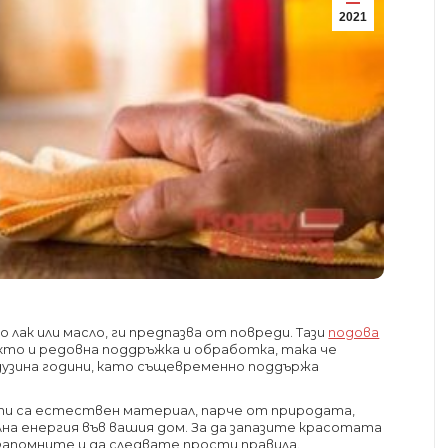
2021
лак или масло, ги предпазва от повреди. Тази
подова
кто и редовна поддръжка и обработка, така че
 дузина години, като същевременно поддържа
ти са естествен материал, парче от природата,
на енергия във вашия дом. За да запазите красотата
 запомните и да следвате прости правила.