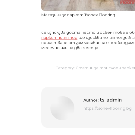
Магазини за паркет Tsonev Flooring
се използва доста често и освен това е обе
паркетният под
ще изисква по-интензивна
почистване от замърсявания е необходимо
месечно или на два месеца.
Category:
Статии за трислоен парк
ts-admin
Author:
https://tsonevflooring.bg