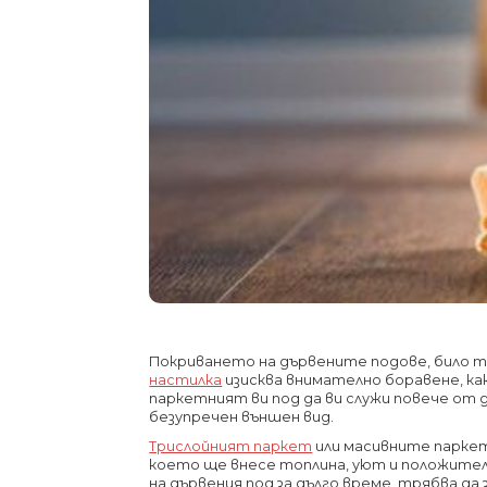
Покриването на дървените подове, било то 
настилка
изисква внимателно боравене, ка
паркетният ви под да ви служи повече от
безупречен външен вид.
Трислойният паркет
или масивните парке
което ще внесе топлина, уют и положител
на дървения под за дълго време, трябва да