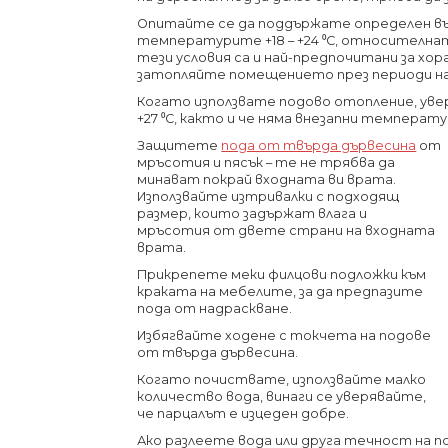
Опитайте се да поддържате определен въ
температурите +18 – +24 ⁰С, относителнат
тези условия са и най-предпочитани за хо
затопляйте помещението през периоди на
Когато използвате подово отопление, увер
+27 ⁰С, както и че няма внезапни температу
Защитете
пода от твърда дървесина
от
мръсотия и пясък – те не трябва да
минават покрай входната ви врата.
Използвайте изтривалки с подходящ
размер, които задържат влага и
мръсотия от двете страни на входната
врата.
Прикрепете меки филцови подложки към
краката на мебелите, за да предпазите
пода от надраскване.
Избягвайте ходене с токчета на подове
от твърда дървесина.
Когато почиствате, използвайте малко
количество вода, винаги се уверявайте,
че парцалът е изцеден добре.
Ако разлеете вода или друга течност на п