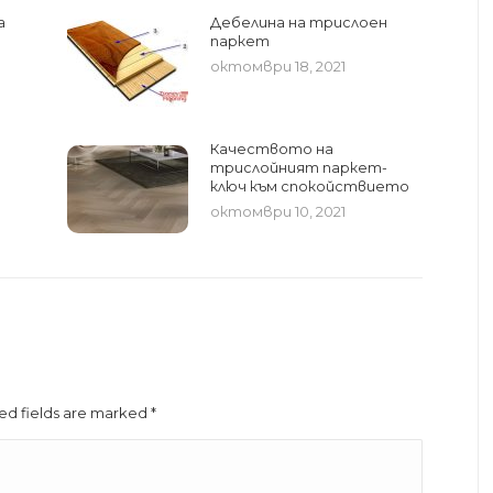
а
Дебелина на трислоен
паркет
октомври 18, 2021
Качеството на
трислойният паркет-
ключ към спокойствието
октомври 10, 2021
red fields are marked
*