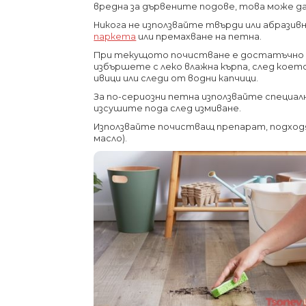
вредна за дървените подове, това може д
Никога не използвайте твърди или абразив
паркета
или премахване на петна.
При текущото почистване е достатъчно да
избършете с леко влажна кърпа, след което
ивици или следи от водни капчици.
За по-сериозни петна използвайте специа
изсушите пода след измиване.
Използвайте почистващ препарат, подход
масло).