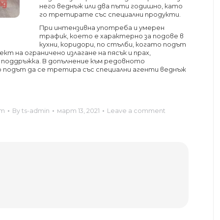
него веднъж или два пъти годишно, като
го третирате със специални продукти.
При интензивна употреба и умерен
трафик, което е характерно за подове в
кухни, коридори, по стълби, когато подът
кт на ограничено излагане на пясък и прах,
 поддръжка. В допълнение към редовното
 подът да се третира със специални агенти веднъж
ет
By
ts-admin
март 13, 2021
Leave a comment