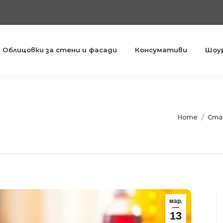
Облицовки за стени и фасади
Консумативи
Шоу
т
You are here:
Home
Ста
мар.
13