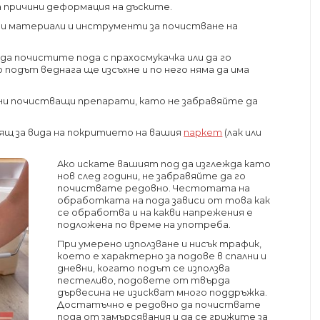
а причини деформация на дъските.
ни материали и инструменти за почистване на
 почистите пода с прахосмукачка или да го
 подът веднага ще изсъхне и по него няма да има
лни почистващи препарати, като не забравяйте да
ящ за вида на покритието на вашия
паркет
(лак или
Ако искате вашият под да изглежда като
нов след години, не забравяйте да го
почиствате редовно. Честотата на
обработката на пода зависи от това как
се обработва и на какви напрежения е
подложена по време на употреба.
При умерено използване и нисък трафик,
което е характерно за подове в спални и
дневни, когато подът се използва
пестеливо, подовете от твърда
дървесина не изискват много поддръжка.
Достатъчно е редовно да почиствате
пода от замърсявания и да се грижите за