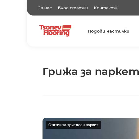
За нас
Блог статии
Контакти
Подови настилки
TsonevFlooring
Подови настилки
Грижа за парке
Статии за трислоен паркет