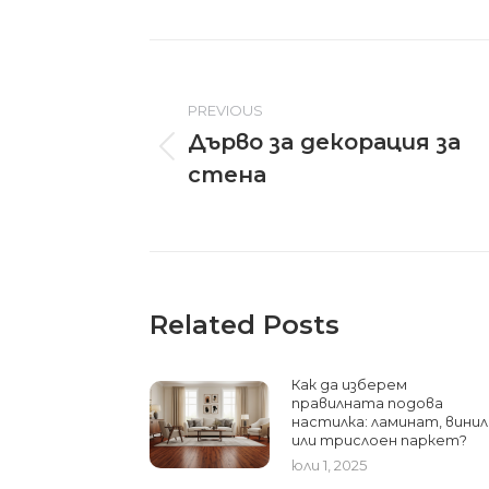
Post
navigation
PREVIOUS
Дърво за декорация за
Previous
стена
post:
Related Posts
Как да изберем
правилната подова
настилка: ламинат, винил
или трислоен паркет?
юли 1, 2025