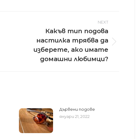
NEXT
Какъв тип подова
настилка трябва да
Next
изберете, ако имате
post:
домашни любимци?
Дървени подове
януари 21, 2022