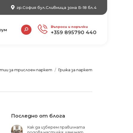
гр.София бул.Сливница зона Б-18 бл.4
Search:
Въпроси и поръчки
рум
+359 895790 440
тии за трислоен паркет
Грижа за паркет
Последно от блога
Как да изберем правилната
подова настилка: ламинат,