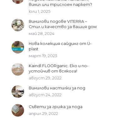
винил или трислоен паркет?
юли 1, 2025
Винилови подове VITERRA –
Стил и качество за вашия дом
май 28, 2024
Нова колекция сайдинг от U-
plast
март 19, 2023
Kaindl FLOORganic. Еко и по-
устойчив от всякога!
август 29, 2022
Винилови настилки за под
август 24, 2022
Съвети за грижа за пода
април 29, 2022