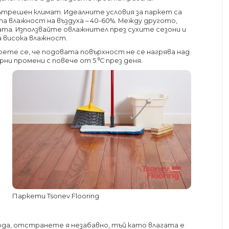
трешен климат. Идеалните условия за паркет са
а влажност на въздуха – 40-60%. Между другото,
рата. Използвайте овлажнител през сухите сезони и
 висока влажност.
ете се, че подовата повърхност не се нагрява над
рни промени с повече от 5 ⁰С през деня.
Паркети Tsonev Flooring
ода, отстранете я незабавно, тъй като влагата е