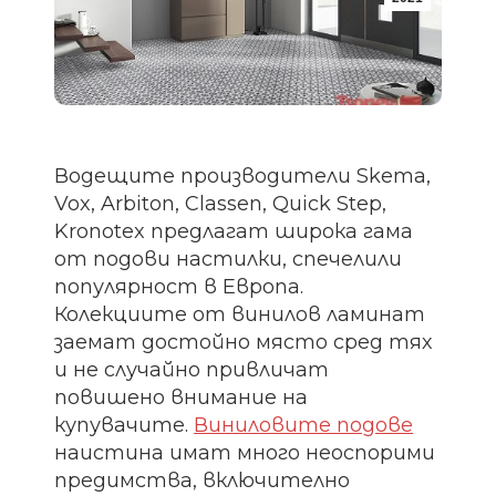
Водещите производители Skema,
Vox, Arbiton, Classen, Quick Step,
Kronotex предлагат широка гама
от подови настилки, спечелили
популярност в Европа.
Колекциите от винилов ламинат
заемат достойно място сред тях
и не случайно привличат
повишено внимание на
купувачите.
Виниловите подове
наистина имат много неоспорими
предимства, включително