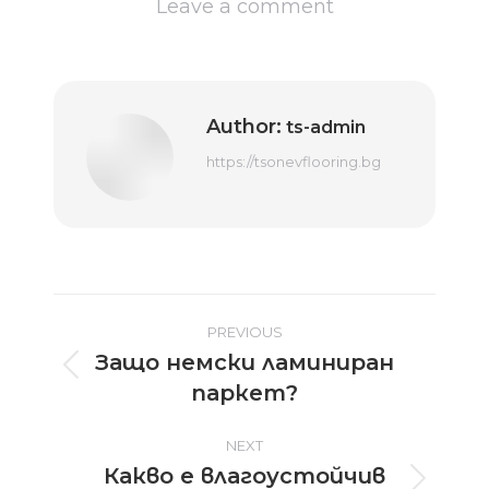
Leave a comment
Author:
ts-admin
https://tsonevflooring.bg
Post
PREVIOUS
Защо немски ламиниран
navigation
Previous
паркет?
post:
NEXT
Какво е влагоустойчив