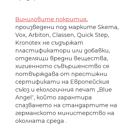
Виниловите покрития
,
произведени под марките Skema,
Vox, Arbiton, Classen, Quick Step,
Kronotex не съдържат
пластификатори или добавки,
отделящи вредни вещества,
хигиенното съвършенство се
потвърждава от престижни
сертификати на Европейския
съюз и екологичния печат „Blue
Angel“, който гарантира
спазването на стандартите на
германското министерство на
околната среда .