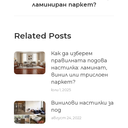
Next
ламиниран паркет?
post:
Related Posts
Как да изберем
правилната подова
настилка: ламинат,
винил или трислоен
паркет?
юли 1, 2025
Винилови настилки за
под
август 24, 2022