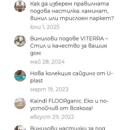
Как да изберем правилната
подова настилка: ламинат,
винил или трислоен паркет?
юли 1, 2025
Винилови подове VITERRA –
Стил и качество за вашия
дом
май 28, 2024
Нова колекция сайдинг от U-
plast
март 19, 2023
Kaindl FLOORganic. Еко и по-
устойчив от всякога!
август 29, 2022
Винилови настилки за под