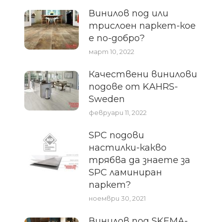
Винилов под или
трислоен паркет-кое
е по-добро?
март 10, 2022
Качествени винилови
подове от KAHRS-
Sweden
февруари 11, 2022
SPC подови
настилки-какво
трябва да знаете за
SPC ламиниран
паркет?
ноември 30, 2021
Винилов под SKEMA-