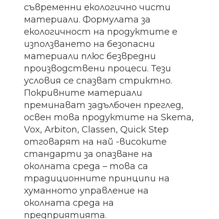
съвременни екологично чисти
материали. Формулата за
екологичност на продуктите е
използването на безопасни
материали плюс безвредни
производствени процеси. Тези
условия се спазват стриктно.
Покривните материали
преминават задълбочен преглед,
освен това продуктите на Skema,
Vox, Arbiton, Classen, Quick Step
отговарят на най -високите
стандарти за опазване на
околната среда – това са
традиционните принципи на
хуманното управление на
околната среда на
предприятията.