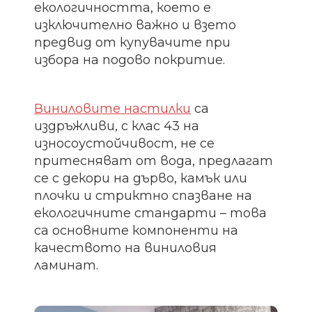
екологичността, което е
изключително важно и взето
предвид от купувачите при
избора на подово покритие.
Виниловите настилки
са
издръжливи, с клас 43 на
износоустойчивост, не се
притесняват от вода, предлагат
се с декори на дърво, камък или
плочки и стриктно спазване на
екологичните стандарти – това
са основните компоненти на
качеството на виниловия
ламинат.