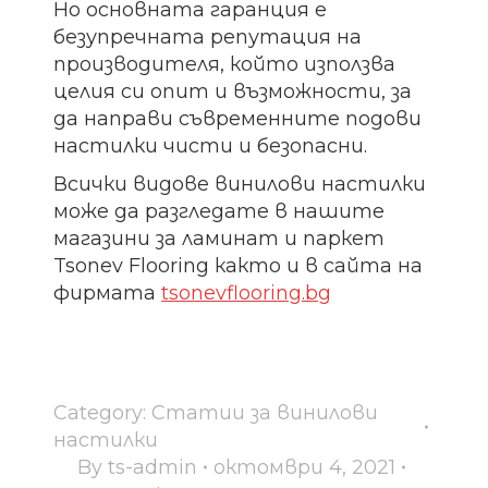
Но основната гаранция е
безупречната репутация на
производителя, който използва
целия си опит и възможности, за
да направи съвременните подови
настилки чисти и безопасни.
Всички видове винилови настилки
може да разгледате в нашите
магазини за ламинат и паркет
Tsonev Flooring както и в сайта на
фирмата
tsonevflooring.bg
Category:
Статии за винилови
настилки
By
ts-admin
октомври 4, 2021