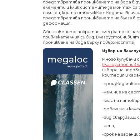
предотвратява проникването на вода в д
елементи и клик системите за монтаж са 
силикон, които отблъскват водата. Всички
предотвратява проникването на влага в д
деформация.
Обикновеното покритие, след като се намо
привлекателния си вид. Влагоустойчивия
проникване на вода върху повърхността.
Избор на влаго
Много купувачи с
влагоустойчив 
избора на подов
критерия и хар
-производствена
-наличие на сер
-клас на натовар
-дебелина и кач
-вид свързващи 
-цена;
-срок на гаранц