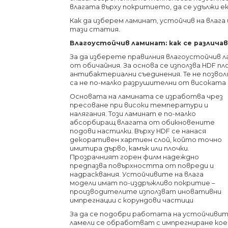
влагата върху покритието, да се удължи 
Как да изберем ламинат, устойчив на влага
тази статия.
Влагоустойчив ламинат: как се различ
За да изберете правилния влагоустойчив л
от обичайния. За основа се използва HDF п
антибактериални съединения. Те не позвол
са не по-малко разрушителни от високата
Основата на ламината се изработва чрез
пресоване при високи температури и
налягания. Този ламинат е по-малко
абсорбиращ влагата от обикновените
подови настилки. Върху HDF се нанася
декоративен хартиен слой, който точно
имитира дърво, камък или плочки.
Прозрачният горен филм надеждно
предпазва повърхността от повреди и
надрасквания. Устойчивите на влага
модели имат по-издръжливо покритие –
производителите използват иновативни
импрегнации с корундови частици
За да се подобри работата на устойчивит
ламели се обработват с импрегниране ко