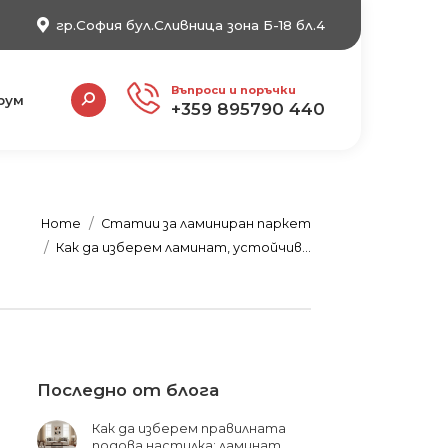
гр.София бул.Сливница зона Б-18 бл.4
Search:
Въпроси и поръчки
рум
+359 895790 440
Home
Статии за ламиниран паркет
Как да изберем ламинат, устойчив…
Последно от блога
Как да изберем правилната
подова настилка: ламинат,