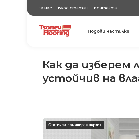
За нас
Блог статии
Контакти
Подови настилки
TsonevFlooring
Подови настилки
Как да изберем 
устойчив на вла
Статии за ламиниран паркет