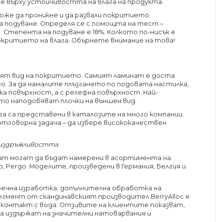
 върху устойчивостта на влага на продукта.
може да проникне и да развали покритието.
подуване. Определя се с помощта на тест –
. Степента на подуване е 18%. Колкото по-нисък е
критието на влага. Обърнете внимание на това!
ият вид на покритието. Самият ламинат е доста
его. За да намалите плъзгането по подовата настилка,
дка повърхност, а с релефна повърхност. Най-
ито наподобяват плочки на външен вид.
а са представени в каталозите на много компании.
отговорна задача – да избере висококачествен
 издръжливостта
нат могат да бъдат намерени в асортимента на
Step, Pergo. Моделите, произведени в Германия, Белгия и
пречна изработка, допълнителна обработка на
егмент от скандинавският производител BerryAlloc е
 контакт с вода. Отзивите на клиентите показват,
а издържат на значителни натоварвания и
.