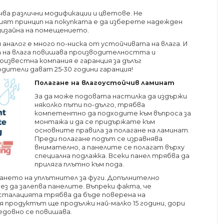
а различни модификации и цветове. Не
ят принцип на покупката е да изберете надежден
дизайна на помещението.
аналог е много по-ниска от устойчивата на влага. И
а на влага повишава производителността и
звестна компания е гаранция за дълъг
дители дават 25-30 години гаранция!
Полагане на влагоустойчив ламинат
За да може подовата настилка да издържи
няколко пъти по-дълго, трябва
компетентно да подходите към въпроса за
монтажа и да се придържате към
основните правила за полагане на ламинат.
Преди полагане подът се изравнява
внимателно, а панелите се полагат върху
специална подлажка. Всеки панел трябва да
приляга плътно към пода.
нето на уплътнител за фуги. Допълнително
ез да залепва панелите. Въпреки факта, че
нсталацията трябва да бъде поверена на
 продуктът ще продължи най-малко 15 години, дори
едовно се повишава.