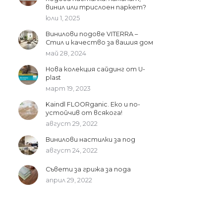
винил или трислоен паркет?
юли 1, 2025
Винилови подове VITERRA –
Стил и качество за вашия дом
май 28, 2024
Нова колекция сайдинг от U-
plast
март 19, 2023
Kaindl FLOORganic. Еко и по-
устойчив от всякога!
август 29, 2022
Винилови настилки за под
август 24, 2022
Съвети за грижа за пода
април 29, 2022