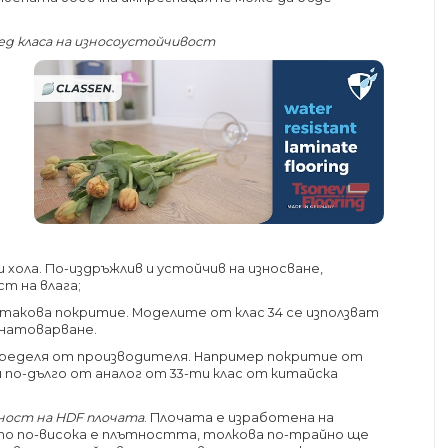
ед класа на износоустойчивост
и хола. По-издръжлив и устойчив на износване,
т на влага;
те такова покритие. Моделите от клас 34 се използват
 натоварване.
ределя от производителя. Например покритие от
 по-дълго от аналог от 33-ти клас от китайска
ност на HDF плочата
. Плочата е изработена на
ото по-висока е плътността, толкова по-трайно ще