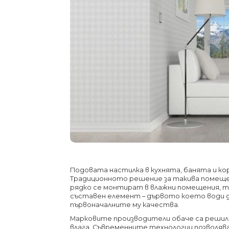
Подовата настилка в кухнята, банята и кор
Традиционното решение за такива помеще
рядко се монтират в влажни помещения, тъ
съставен елемент – дървото което води д
първоначалните му качества.
Марковите производители обаче са решил
влага. Съвременните технологии позволя