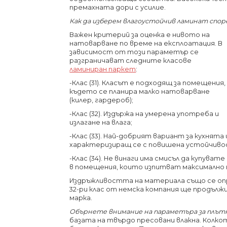
премахната дори с усилие.
Как да изберем влагоустойчив ламинат спор
Важен критерий за оценка е нивото на
натоварване по време на експлоатация. В
зависимост от този параметър се
разграничават следните класове
ламиниран паркет
:
-Клас (31). Класът е подходящ за помещения,
където се планира малко натоварване
(килер, гардероб);
-Клас (32). Издържа на умерена употреба и
излагане на влага;
-Клас (33). Най-добрият вариант за кухнята 
характеризиращ се с повишена устойчивос
-Клас (34). Не винаги има смисъл да купува
в помещения, които изпитват максимално
Издръжливостта на материала също се оп
32-ри клас от немска компания ще продължи
марка.
Обърнете внимание на параметъра за плът
базата на твърдо пресовани влакна. Колк