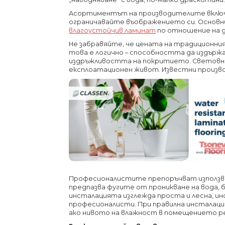
Асортиментът на производителите включв
ограничавайте въображението си. Основни
влагоустойчив ламинат
по отношение на 
Не забравяйте, че цената на традиционния 
това е логично – способността да издърж
издръжливостта на покритието. Световнои
експлоатационен живот. Известни произво
Професионалистите препоръчват използва
предпазва фугите от проникване на вода, б
инсталацията изглежда проста и лесна, и
професионалисти. При правилна инсталация
ако нивото на влажност в помещението р