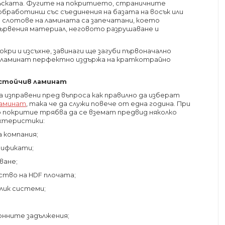
ъската. Фугите на покритието, страничните
обработинш със съединения на базата на восък или
 слотове на ламината са запечатани, което
ървения материал, неговото разрушаване и
кри и изсъхне, завинаги ще загуби първоначално
т ламинат перфектно издържа на краткотрайно
устойчив ламинат
а изправени пред въпроса как правилно да изберат
ламинат
, така че да служи повече от една година. При
о покритие трябва да се вземат предвид няколко
актеристики:
 компания;
тификати;
ване;
ество на HDF плочата;
слик системи;
ионните задължения;