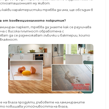
експлоатационният му живот.
 и какви характеристики трябва да има, ще обсъдим в
ава от конвенционалното покритие?
аминиран паркет, трябва да знаете как се различава
лоча с висока плътност обработена с
яват да се размножават гъбички и бактерии, които
 влажност.
е на влага продукти, ръбовете на ламинираните
ето повишава устойчивостта на влага,