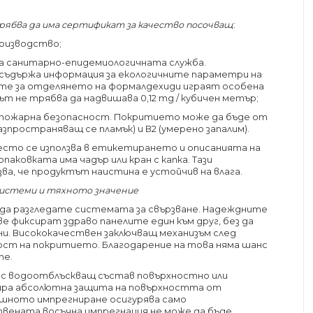
рябва да има сертификат за качество посочващ
:
оизводство;
а санитарно-епидемиологичната служба.
ъдържа информация за екологичните параметри на
ите за отделянето на формалдехиди играят особена
ът не трябва да надвишава 0,12 mg / кубичен метър;
 пожарна безопасност. Покритието може да бъде от
азпространяващ се пламък) и B2 (умерено запалим).
често се използва в етикетирането и описанията на
паковката има чадър или кран с капка. Тази
зва, че продуктът наистина е устойчив на влага.
системи и тяхното значение
да разгледате системата за свързване. Надеждните
ве фиксират здраво панелите един към друг, без да
и. Висококачествен заключващ механизъм след
ост на покритието. Благодарение на това няма шанс
те.
 с водоотблъскващ състав повърхностно или
ира абсолютна защита на повърхността от
ншното импрегниране осигурява само
вената восъчна импрегнация не може да бъде