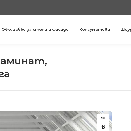
Облицовки за стени и фасади
Консумативи
Шоу
ламинат,
You are here:
га
ян.
6