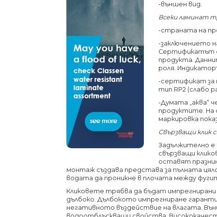
-външен вид.
Всеки ламинат т
-страната на пр
-заключението н
Сертификатът с
продукта. Данн
роля. Индикатор
-сертификат за
тип RP2 (слабо р
-Думата „аква“ 
продуктите. На о
маркировка пока
Свързващи клик 
Задължително е 
свързващи клико
оставят празнин
монтаж създава представа за пълната цял
водата да проникне в плочата между фуги
Кликовете трябва да бъдат импрегнирани
дълбоко. Дълбокото импрегниране гарант
негативното въздействие на влагата. Въ
водоотблъскващи свойства. Висококачест