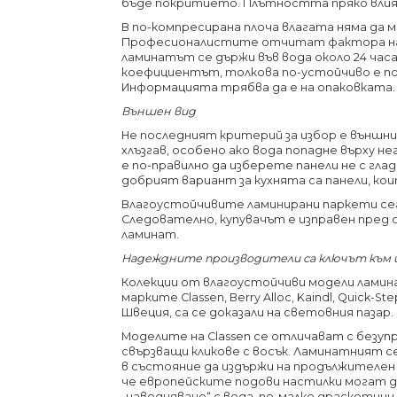
бъде покритието. Плътността пряко влияе
В по-компресирана плоча влагата няма да 
Професионалистите отчитат фактора на 
ламинатът се държи във вода около 24 часа
коефициентът, толкова по-устойчиво е по
Информацията трябва да е на опаковката.
Външен вид
Не последният критерий за избор е външн
хлъзгав, особено ако вода попадне върху н
е по-правилно да изберете панели не с гла
добрият вариант за кухнята са панели, ко
Влагоустойчивите ламинирани паркети сег
Следователно, купувачът е изправен пред 
ламинат.
Надеждните производители са ключът към
Колекции от влагоустойчиви модели лами
марките Classen, Berry Alloc, Kaindl, Quick-
Швеция, са се доказали на световния пазар.
Моделите на Classen се отличават с безу
свързващи кликове с восък. Ламинатният с
в състояние да издържи на продължителен
че европейските подови настилки могат д
„наводняване“ с вода, по-малко драскотини