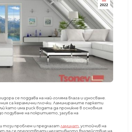
2022
идора се поддава на най-голяма влага и износване.
ния са керамични плочки. Ламинираните паркети
й като има риск водата да проникне в основния
о подуване на покритието, загуба на
и този проблем и предлагат
ламинат
, устойчив на
ват да се предотврати негативното въздействие на