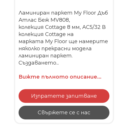
Ламиниран паркет My Floor Дъб
Атлас Беж MV808,
колекция Cottage 8 мм, AC5/32 В
колекция Cottage на
марката My Floor ще намерите
няколко прекрасни модела
ламиниран паркет.
Създаването...
Вижте пълното описание...
Изпратете запитване
Свържете се с нас