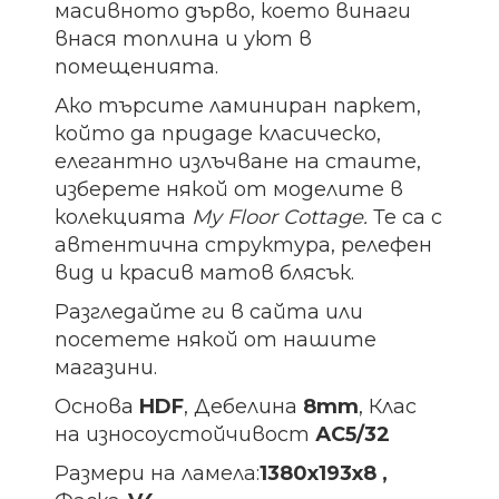
масивното дърво, което винаги
внася топлина и уют в
помещенията.
Ако търсите ламиниран паркет,
който да придаде класическо,
елегантно излъчване на стаите,
изберете някой от моделите в
колекцията
My
Floor
Cottage
.
Те са с
автентична структура, релефен
вид и красив матов блясък.
Разгледайте ги в сайта или
посетете някой от нашите
магазини.
Основа
HDF
, Дебелина
8mm
, Клас
на износоустойчивост
АС5/32
Размери на ламела:
1380х193х8 ,