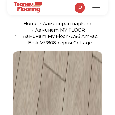
Search:
Home
Ламиниран паркет
Ламинат MY FLOOR
You are here:
Ламинат My Floor -Дъб Атлас
Беж MV808-серия Cottage