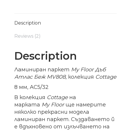
Description
Reviews (2)
Description
Ламиниран паркет
My Floor Дъб
Атлас Беж MV808
, колекция
Cottage
8 мм, AC5/32
В колекция
Cottage
на
марката
My
Floor
ще намерите
няколко прекрасни модела
ламиниран паркет. Създаването й
е вдъхновено от излъчването на