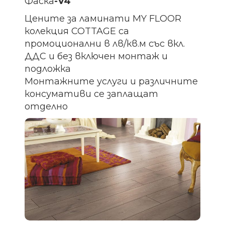
Фаска
-V4
Цените за ламинати MY FLOOR
колекция COTTAGE са
промоционални в лв/кв.м със вкл.
ДДС и без включен монтаж и
подложка
Монтажните услуги и различните
консумативи се заплащат
отделно