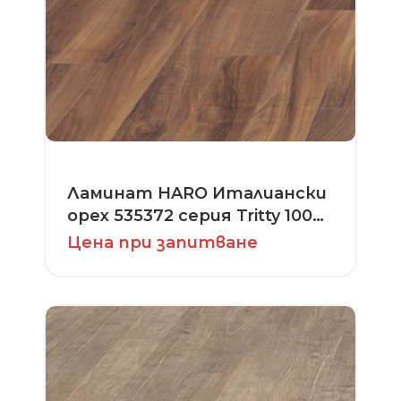
Ламинат HARO Италиански
орех 535372 серия Tritty 100
Loft 4V
Цена при запитване