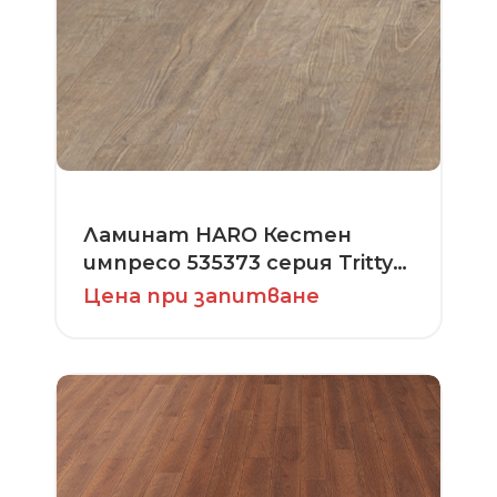
Ламинат HARO Кестен
импресо 535373 серия Tritty
100 Loft 4V
Цена при запитване