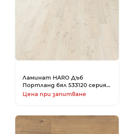
Ламинат HARO Дъб
Портланд бял 533120 серия
Tritty 100 4V
Цена при запитване