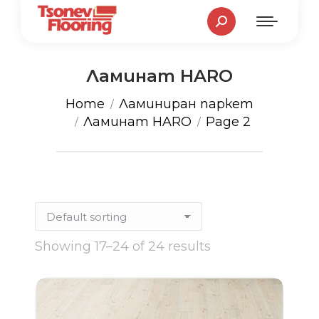
Search:
Ламинат HARO
You are here:
Home
Ламиниран паркет
Ламинат HARO
Page 2
Showing 17–24 of 24 results