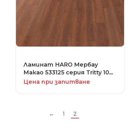
Ламинат HARO Мербау
Макао 533125 серия Tritty 100
4V
Цена при запитване
←
1
2