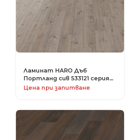
Ламинат HARO Дъб
Портланд сив 533121 серия
Tritty 100 4V
Цена при запитване