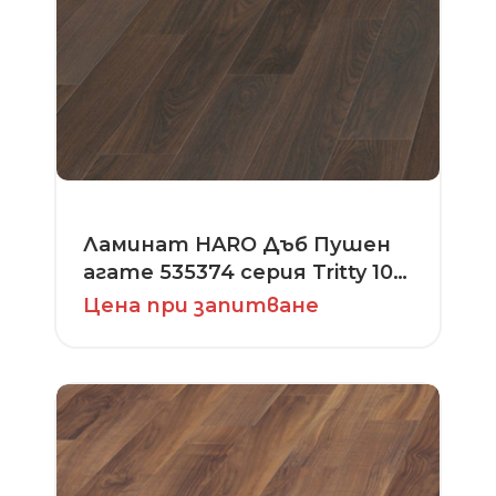
Ламинат HARO Дъб Пушен
агате 535374 серия Tritty 100
Loft 4V
Цена при запитване