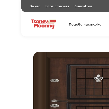
За нас
Блог статии
Контакти
Подови настилки
TsonevFlooring
Подови настилки