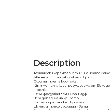
Description
Технически характеристики на врата Parkdo
Две независими заключващи брави
Скрита трета ключалка
1,2мм метална каса, регулируема от 15см. до 
поръчка)
10мм. фрезован ламиниран мдф
8cm дебелина на крилото
Метална решетка в крилото
Шумно и топло изолация – вата