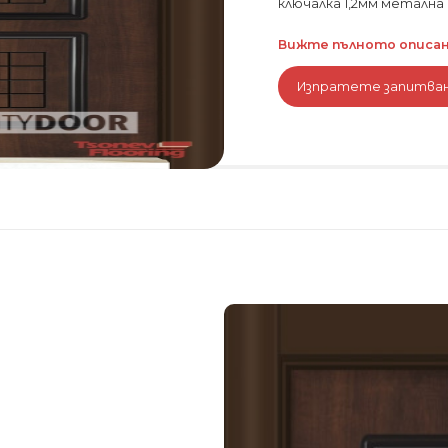
ключалка 1,2мм метална 
Вижте пълното описани
Изпратете запитва