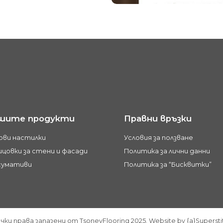
шите продукти
Правни връзки
ови настилки
Условия за ползване
цовки за стени и фасади
Политика за лични данни
сумативи
Политика за “Бисквитки”
чки права запазени от TsonevFlooring 2025. Website by {a}Supersti