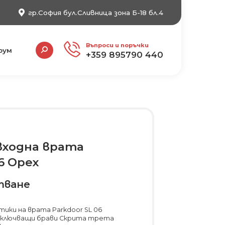
гр.София бул.Сливница зона Б-18 бл.4
Search:
Въпроси и поръчки
рум
+359 895790 440
входна врата
6 Орех
тване
ики на врата Parkdoor SL 06
заключващи брави Скрита трета