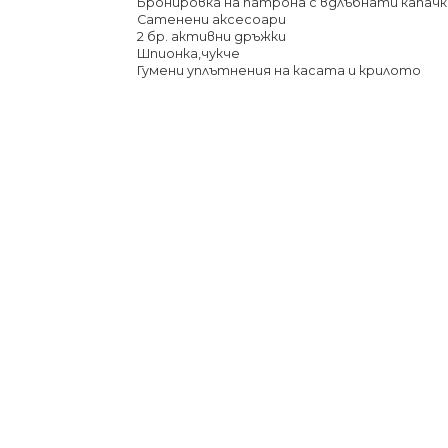
Бронировка на патрона с вдлъбнати капачк
Сатенени аксесоари
2 бр. активни дръжки
Шпионка,чукче
Гумени уплътнения на касата и крилото