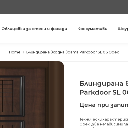
Облицовки за стени и фасади
Консумативи
Шоу
You are here:
Home
Блиндирана входна врата Parkdoor SL 06 Орех
Блиндирана 
Parkdoor SL 0
Цена при запи
Технически характерист
Орех. Две независими 