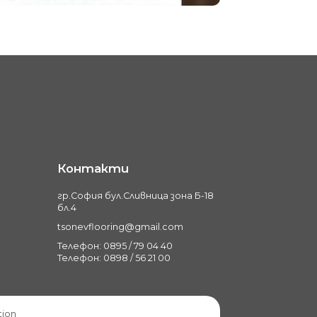
Контакти
гр.София бул.Сливница зона Б-18
бл.4
tsonevflooring@gmail.com
Телефон: 0895 / 79 04 40
Телефон: 0898 / 56 21 00
tion