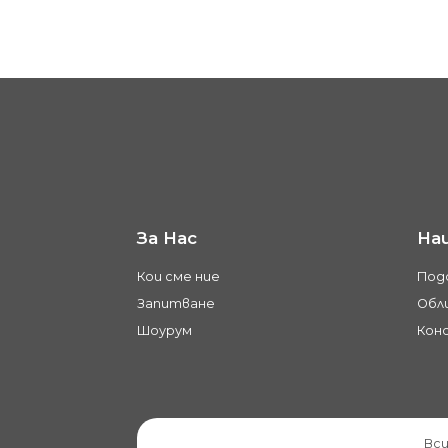
За Нас
На
Кои сме ние
Под
Запитване
Обли
Шоурум
Кон
Вси