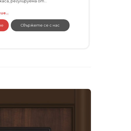
каса, регулируема от...
е...
не
Свържете се с нас