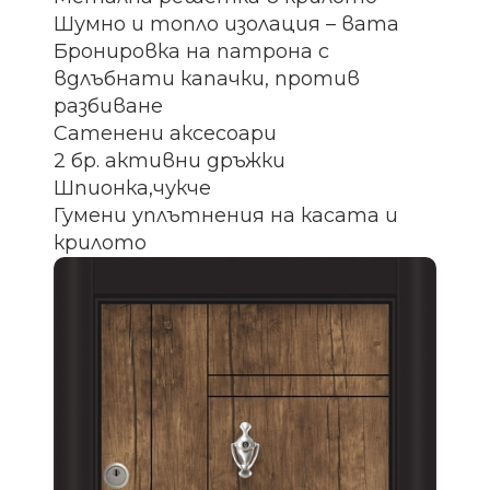
Шумно и топло изолация – вата
Бронировка на патрона с
вдлъбнати капачки, против
разбиване
Сатенени аксесоари
2 бр. активни дръжки
Шпионка,чукче
Гумени уплътнения на касата и
крилото