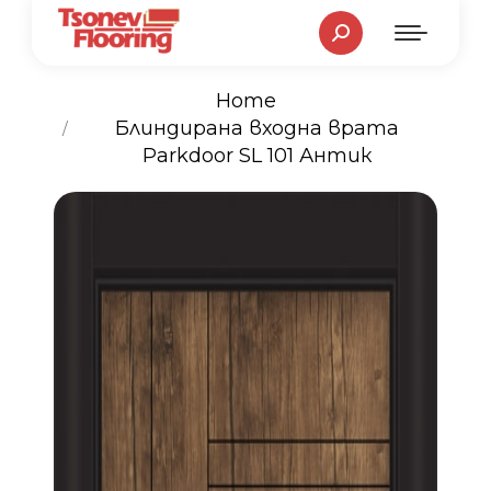
Search:
Home
You are here:
Блиндирана входна врата
Parkdoor SL 101 Антик