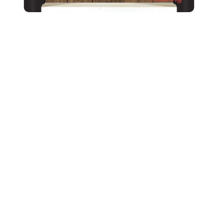
За Нас
Кои сме ние
Запитване
Шоурум
Нашите продукти