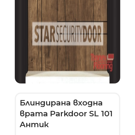
Блиндирана входна
врата Parkdoor SL 101
Антик