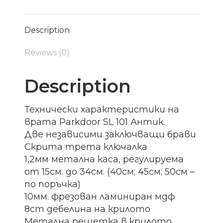
Description
Reviews (0)
Description
Технически характеристики на
врата Parkdoor SL 101 Антик.
Две независими заключващи брави
Скрита трета ключалка
1,2мм метална каса, регулируема
от 15см. до 34см. (40см; 45см; 50см –
по поръчка)
10мм. фрезован ламиниран мдф
8cm дебелина на крилото
Метална решетка в крилото