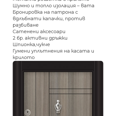
Шумно и топло изолация – вата
Бронировка на патрона с
вдлъбнати капачки, против
разбиване
Сатенени аксесоари
2 бр. активни дръжки
Шпионка,чукче
Гумени уплътнения на касата и
крилото