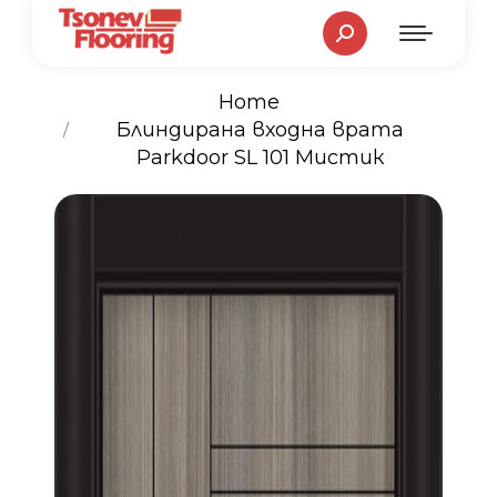
Search:
Home
You are here:
Блиндирана входна врата
Parkdoor SL 101 Мистик