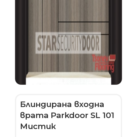
Блиндирана входна
врата Parkdoor SL 101
Мистик