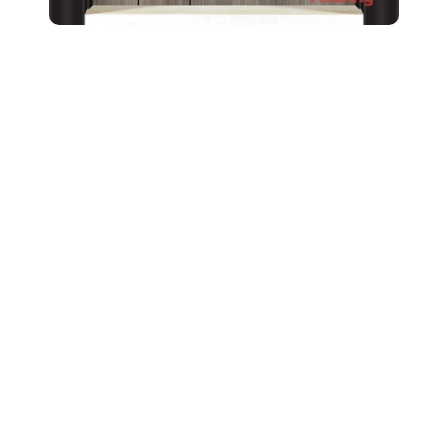
За Нас
Кои сме ние
Запитване
Шоурум
Нашите продукти