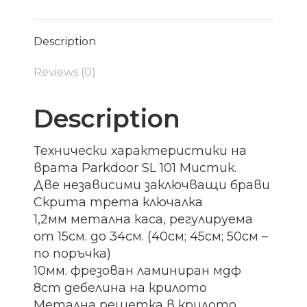
Description
Reviews (0)
Description
Технически характеристики на
врата Parkdoor SL 101 Мистик.
Две независими заключващи брави
Скрита трета ключалка
1,2мм метална каса, регулируема
от 15см. до 34см. (40см; 45см; 50см –
по поръчка)
10мм. фрезован ламиниран мдф
8cm дебелина на крилото
Метална решетка в крилото