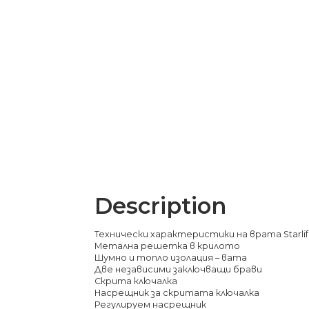
Description
Технически характеристики на врата Starlife
Метална решетка в крилото
Шумно и топло изолация – вата
Две независими заключващи брави
Скрита ключалка
Насрещник за скритата ключалка
Регулируем насрещник