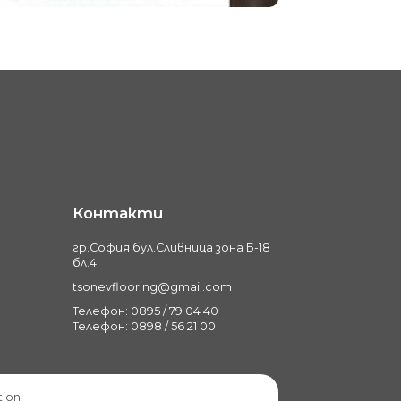
Контакти
гр.София бул.Сливница зона Б-18
бл.4
tsonevflooring@gmail.com
Телефон: 0895 / 79 04 40
Телефон: 0898 / 56 21 00
tion