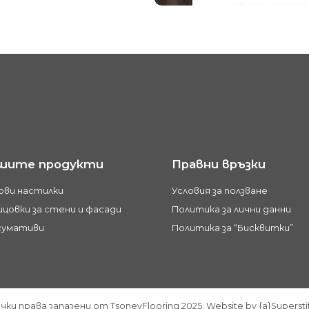
шите продукти
Правни връзки
ови настилки
Условия за ползване
цовки за стени и фасади
Политика за лични данни
сумативи
Политика за “Бисквитки”
чки права запазени от TsonevFlooring 2025. Website by {a}Supersti