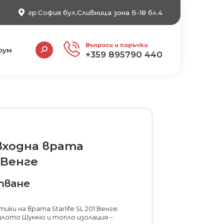
гр.София бул.Сливница зона Б-18 бл.4
Search:
Въпроси и поръчки
рум
+359 895790 440
входна врата
1 Венге
тване
ки на врата Starlife SL 201 Венге.
лото Шумно и топло изолация –