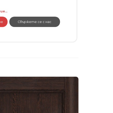
е...
не
Свържете се с нас