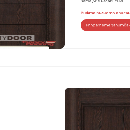
вата Две независими...
Вижте пълното описани
Изпратете запитва