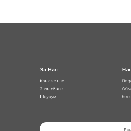
За Нас
На
Кои сме ние
Под
Запитване
Обли
Шоурум
Кон
Вси