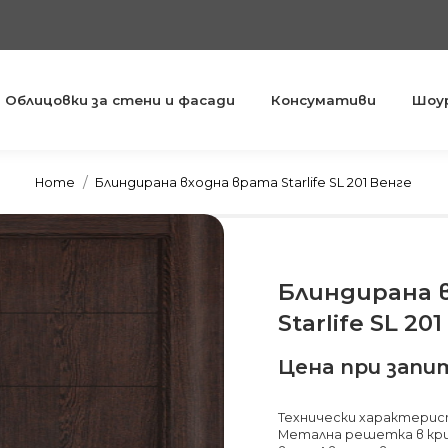
Облицовки за стени и фасади
Консумативи
Шоу
You are here:
Home
Блиндирана входна врата Starlife SL 201 Венге
Блиндирана 
Starlife SL 20
Цена при запи
Технически характеристи
Метална решетка в кри