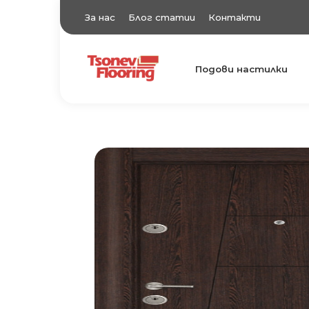
За нас
Блог статии
Контакти
Подови настилки
TsonevFlooring
Подови настилки