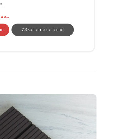
...
е...
не
Свържете се с нас