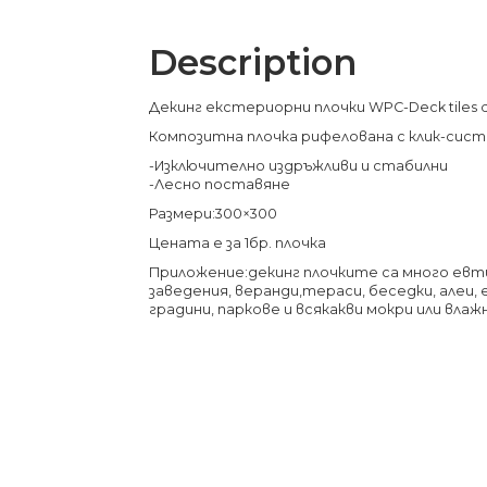
Description
Декинг екстериорни плочки WPC-Deck tiles 
Композитна плочка рифелована с клик-сис
-Изключително издръжливи и стабилни
-Лесно поставяне
Размери:300×300
Цената е за 1бр. плочка
Приложение:декинг плочките са много евти
заведения, веранди,тераси, беседки, алеи,
градини, паркове и всякакви мокри или влаж