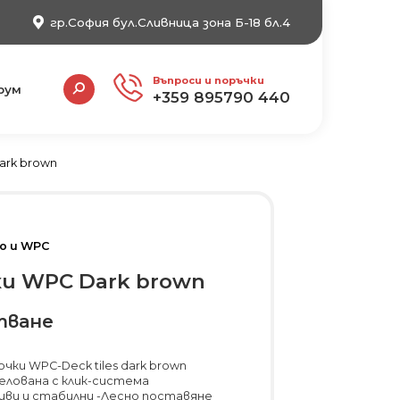
гр.София бул.Сливница зона Б-18 бл.4
Search:
Въпроси и поръчки
рум
+359 895790 440
ark brown
о и WPC
ки WPC Dark brown
тване
чки WPC-Deck tiles dark brown
елована с клик-система
иви и стабилни -Лесно поставяне