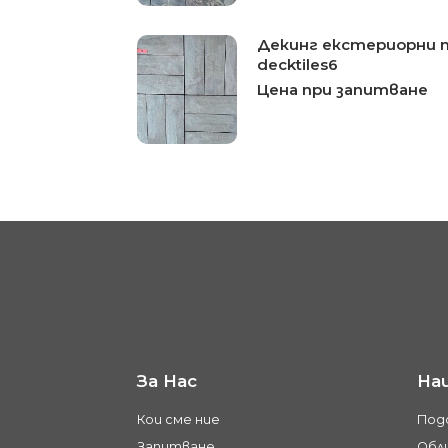
Декинг екстериорни 
decktiles6
Цена при запитване
За Нас
На
Кои сме ние
Под
Запитване
Обли