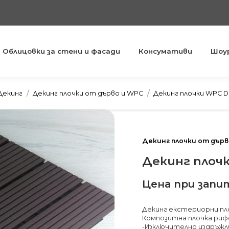
Облицовки за стени и фасади
Консумативи
Шоу
You are here:
Декинг
Декинг плочки от дърво и WPC
Декинг плочки WPC D
Декинг плочки от дърв
Декинг плоч
Цена при запи
Декинг екстериорни пло
Композитна плочка риф
-Изключително издръжл