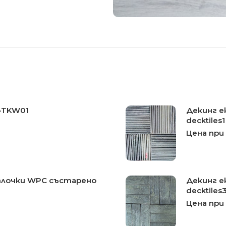
B-TKW01
Декинг е
decktiles1
Цена при
плочки WPC състарено
Декинг е
decktiles
Цена при