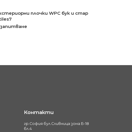
кстериорни плочки WPC бук и стар
iles7
 запитване
Контакти
гр.София бул.Сливница зона Б-18
бл.4