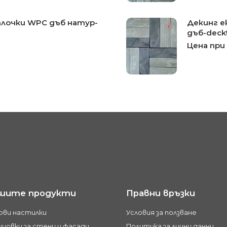
плочки WPC дъб натур-
Декинг е
дъб-deckt
Цена при
шите продукти
Правни връзки
ови настилки
Условия за ползване
цовки за стени и фасади
Политика за лични данни