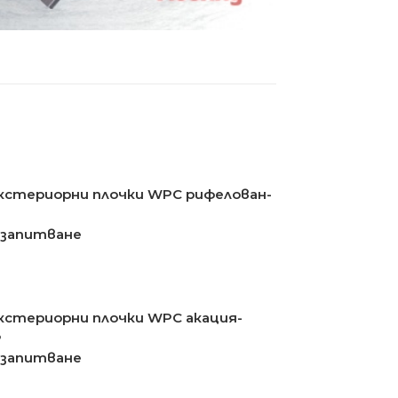
кстериорни плочки WPC рифелован-
 запитване
кстериорни плочки WPC акация-
3
 запитване