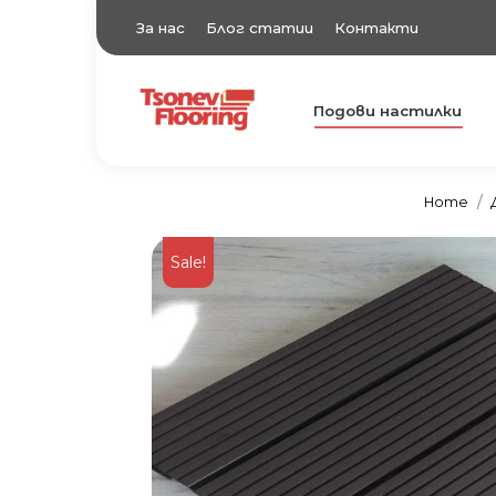
За нас
Блог статии
Контакти
Подови настилки
TsonevFlooring
Подови настилки
Home
Sale!