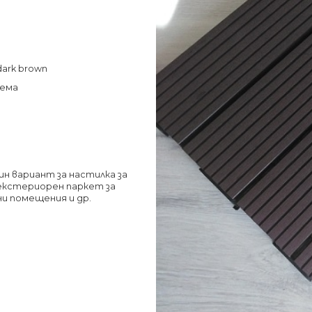
dark brown
тема
н вариант за настилка за
 екстериорен паркет за
ни помещения и др.