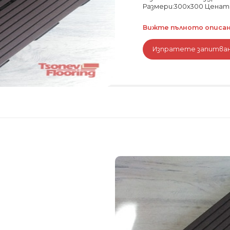
Размери:300x300 Цената
Вижте пълното описани
Изпратете запитва