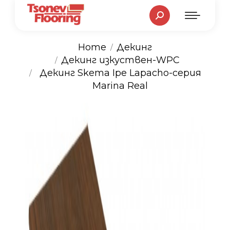
Search:
Home
Декинг
Декинг изкуствен-WPC
You are here:
Декинг Skema Ipe Lapacho-серия
Marina Real