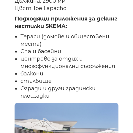
Дължина: 2900 мм
Цвят: Ipe Lapacho
Подходящи приложения за декинг
настилки SKEMA:
Тераси (домове и обществени
места)
Спа и басейни
центрове за отдих и
многофункционални съоръжения
балкони
стълбище
Огради и други градински
площадки