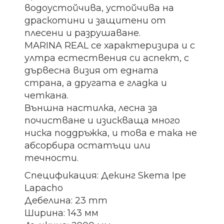
водоустойчива, устойчива на
драскотини и защитени от
плесени и разрушаване.
MARINA REAL се характеризира и с
ултра естествения си аспект, с
дървесна визия от едната
страна, а другата е гладка и
четкана.
Външна настилка, лесна за
почистване и изискваща много
ниска поддръжка, и това е така не
абсорбира остатъци или
течности.
Спецификация: Декинг Skema Ipe
Lapacho
Дебелина: 23 mm
Ширина: 143 мм