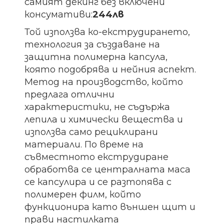
самият декинг без включени
консумативи:
244лв
Той използва ко-екструдирането,
технология за създаване на
защитна полимерна капсула,
която подобрява и нейния аспект.
Метод на производство, който
предлага отлични
характеристики, не съдържа
лепила и химически вещества и
използва само рециклирани
материали. По време на
съвместното екструдиране
обработва се централната маса
се капсулира и се разтопява с
полимерен филм, който
функционира като външен щит и
прави настилката