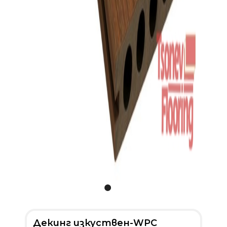
Декинг изкуствен-WPC