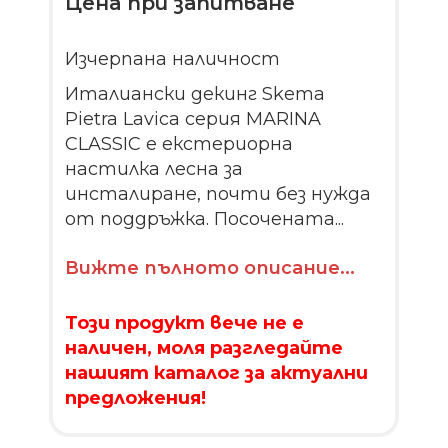
Цена при запитване
Изчерпана наличност
Италиански декинг Skema
Pietra Lavica серия MARINA
CLASSIC е екстериорна
настилка лесна за
инсталиране, почти без нужда
от поддръжка. Посочената...
Вижте пълното описание...
Този продукт вече не е
наличен, моля разгледайте
нашият каталог за актуални
предложения!