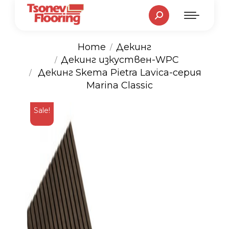
Search:
Home
Декинг
Декинг изкуствен-WPC
You are here:
Декинг Skema Pietra Lavica-серия
Marina Classic
Sale!