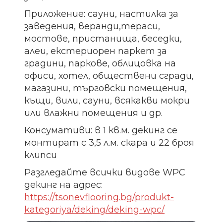
Приложение: сауни, настилка за
заведения, веранди,тераси,
мостове, пристанища, беседки,
алеи, екстериорен паркет за
градини, паркове, облицовка на
офиси, хотел, обществени сгради,
магазини, търговски помещения,
къщи, вили, сауни, всякакви мокри
или влажни помещения и др.
Консумативи: в 1 кв.м. декинг се
монтират с 3,5 л.м. скара и 22 броя
клипси
Разгледайте всички видове WPC
декинг на адрес:
https://tsonevflooring.bg/produkt-
kategoriya/deking/deking-wpc/