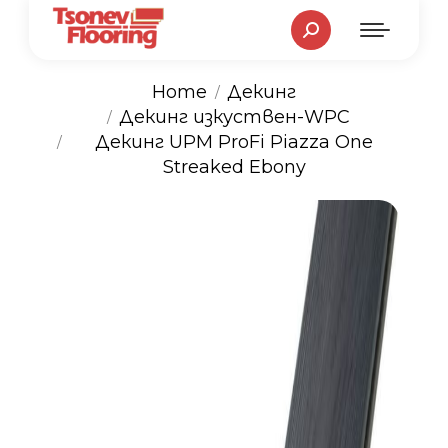
Search:
Home
Декинг
Декинг изкуствен-WPC
You are here:
Декинг UPM ProFi Piazza One
Streaked Ebony