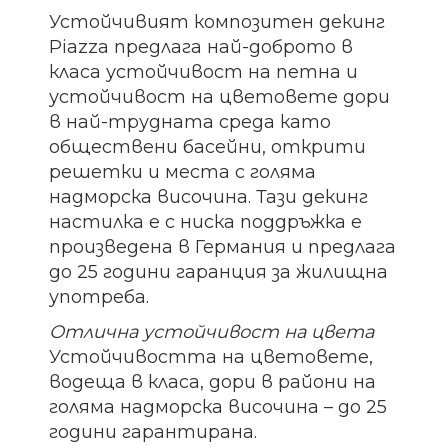
Устойчивият композитен декинг
Piazza предлага най-доброто в
класа устойчивост на петна и
устойчивост на цветовете дори
в най-трудната среда като
обществени басейни, открити
решетки и места с голяма
надморска височина. Тази декинг
настилка е с ниска поддръжка е
произведена в Германия и предлага
до 25 години гаранция за жилищна
употреба.
Отлична устойчивост на цвета
Устойчивостта на цветовете,
водеща в класа, дори в райони на
голяма надморска височина – до 25
години гарантирана.