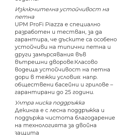
Изключителна устойчивост на
петна
UPM ProFi Piazza е специално
разработен и тестван, за да
гарантира, че дъските са особено
устойчиви на типични петна и
други замърсявания във
вътрешни дворове.Класово
водеща устойчивост на петна
дори в тежки условия: напр.
обществени басейни и грилове –
гарантирани до 25 години.
Ултра ниска поддръжка
Декинга е с лесна поддръжка и
поддържа чистота благодарение
на технологията за двойна
защита