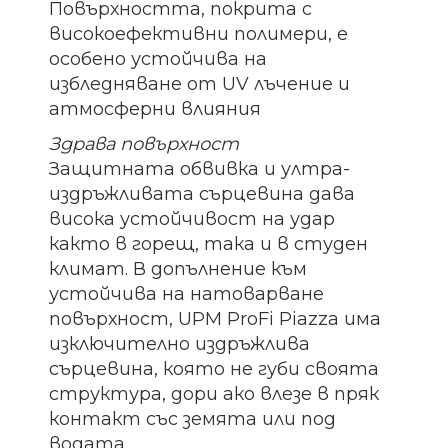
Повърхността, покрита с
високоефективни полимери, е
особено устойчива на
избледняване от UV лъчение и
атмосферни влияния
Здрава повърхност
Защитната обвивка и ултра-
издръжливата сърцевина дава
висока устойчивост на удар
както в горещ, така и в студен
климат. В допълнение към
устойчива на натоварване
повърхност, UPM ProFi Piazza има
изключително издръжлива
сърцевина, която не губи своята
структура, дори ако влезе в пряк
контакт със земята или под
водата.