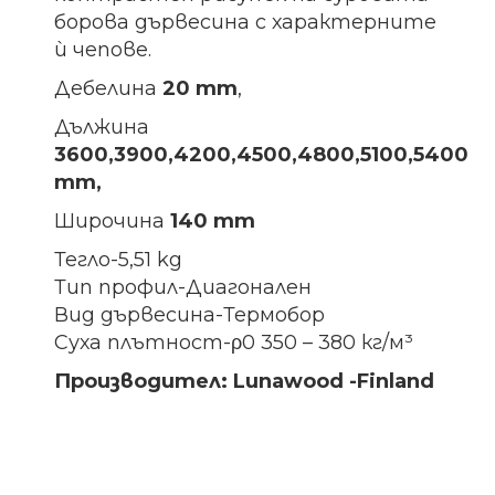
борова дървесина с характерните
ѝ чепове.
Дебелина
20 mm
,
Дължина
3600,3900,4200,4500,4800,5100,5400
mm,
Широчина
140 mm
Тегло-5,51 kg
Тип профил-Диагонален
Вид дървесина-Термобор
Суха плътност-ρ0 350 – 380 кг/м³
Производител: Lunawood -Finland