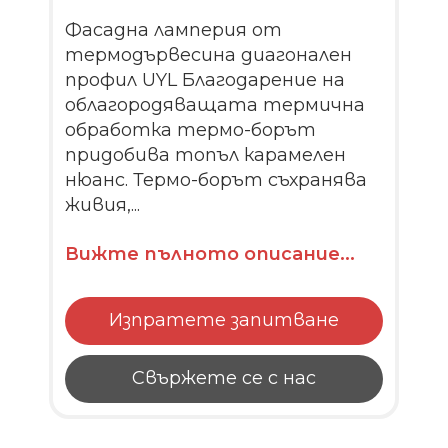
Фасадна ламперия от
термодървесина диагонален
профил UYL Благодарение на
облагородяващата термична
обработка термо-борът
придобива топъл карамелен
нюанс. Термо-борът съхранява
живия,...
Вижте пълното описание...
Изпратете запитване
Свържете се с нас