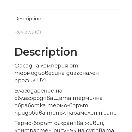
Description
Reviews (0)
Description
Фасадна ламперия от
термодървесина диагонален
профил UYL
Благодарение на
облагородяващата термична
обработка термо-борът
придобива топъл карамелен нюанс.
Термо-борът съхранява живия,
контрастен рисунък на суровата