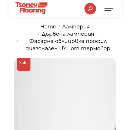
Search:
Home
Ламперия
Дървена ламперия
You are here:
Фасадна облицовка профил
диагонален UYL от термобор
Sale!