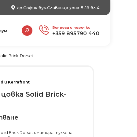
гр.София бул.Сливница зона Б-18 бл.4
Search:
Въпроси и поръчки
рум
+359 895790 440
lid Brick-Dorset
d и Kerrafront
овка Solid Brick-
тване
olid Brick Dorset имитира тухлена