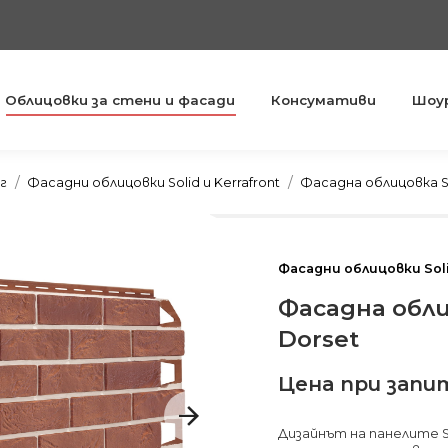
Облицовки за стени и фасади
Консумативи
Шоу
You are here:
г
Фасадни облицовки Solid и Kerrafront
Фасадна облицовка So
Фасадни облицовки Soli
Фасадна облиц
Dorset
Цена при запи
Дизайнът на панелите S