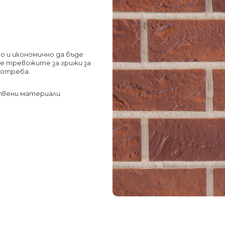
зо и икономично да бъде
се тревожите за грижи за
потреба.
твени материали