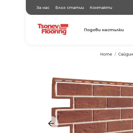
За нас
Блог статии
Контакти
Подови настилки
TsonevFlooring
Подови настилки
Home
Сайдин