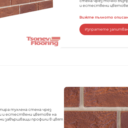
стена чрез точно възп
и естествени цветове н
Вижте пълното описани
Изпратете запитва
митира тухлена стена чрез
и и естествени цветове на
зни завършващи профили в цвят