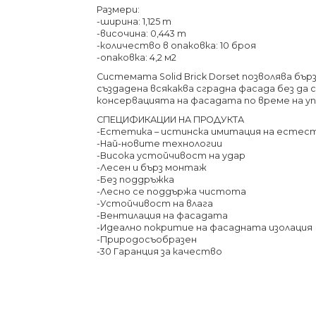
Размери:
-ширина: 1,125 m
-височина: 0,443 m
-количество в опаковка: 10 броя
-опаковка: 4,2 м2
Системата Solid Brick Dorset позволява бър
създадена всякаква сградна фасада без да 
консервацията на фасадата по време на у
СПЕЦИФИКАЦИИ НА ПРОДУКТА
-Естетика – истинска имитация на естес
-Най-новите технологии
-Висока устойчивост на удар
-Лесен и бърз монтаж
-Без поддръжка
-Лесно се поддържа чистота
-Устойчивост на влага
-Вентилация на фасадата
-Идеално покритие на фасадната изолация
-Природосъобразен
-30 Гаранция за качество