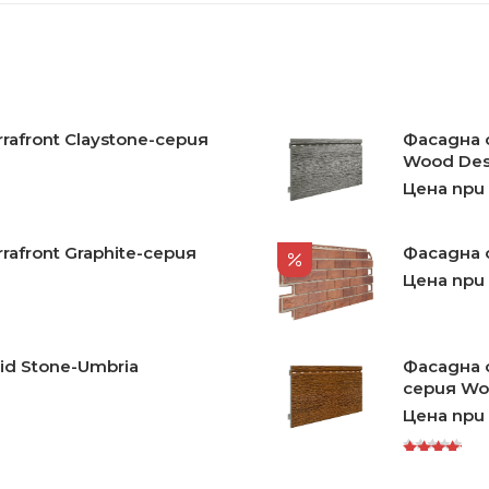
rafront Claystone-серия
Фасадна о
Wood Des
Цена при
afront Graphite-серия
Фасадна о
Цена при
id Stone-Umbria
Фасадна о
серия Wo
Цена при
Rated
5.00
out