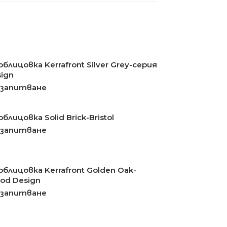
блицовка Kerrafront Silver Grey-серия
ign
 запитване
блицовка Solid Brick-Bristol
 запитване
блицовка Kerrafront Golden Oak-
od Design
 запитване