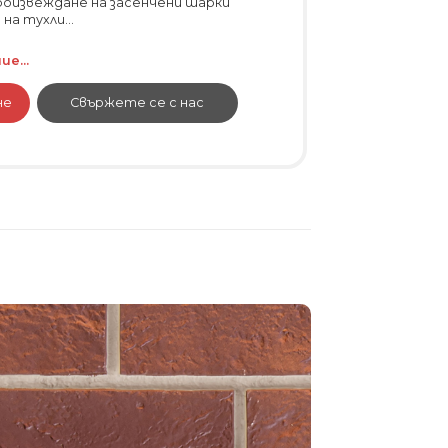
роизвеждане на засенчени шарки
а тухли...
е...
не
Свържете се с нас