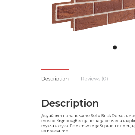
Description
Reviews (0)
Description
Дизайнът на панелите Solid Brick Dorset и
точно възпроизвеждане на засенчени шарк
тухли и фуги. Ефектът е завършен с преци
на панелите.