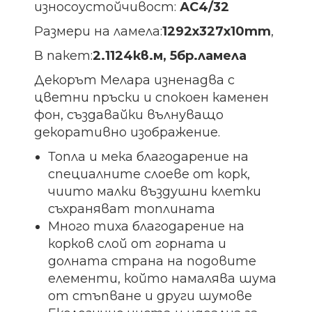
износоустойчивост:
АС4/32
Размери на ламела:
1292х327х10
mm
,
В пакет:
2.1124кв.м, 5бр.ламела
Декорът Мелара изненадва с
цветни пръски и спокоен каменен
фон, създавайки вълнуващо
декоративно изображение.
Топла и мека благодарение на
специалните слоеве от корк,
чиито малки въздушни клетки
съхраняват топлината
Много тиха благодарение на
корков слой от горната и
долната страна на подовите
елементи, който намалява шума
от стъпване и други шумове