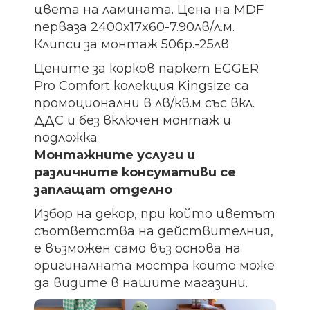
цвета на ламината. Цена на MDF
перваза 2400x17x60-7.90лв/л.м.
Клипси за монтаж 50бр.-25лв
Цените за корков паркет EGGER
Pro Comfort колекция Kingsize са
промоционални в лв/кв.м със вкл.
ДДС и без включен монтаж и
подложка
Монтажните услуги и
различните консумативи се
заплащат отделно
Избор на декор, при който цветът
съответства на действителния,
е възможен само въз основа на
оригиналната мостра които може
да видите в нашите магазини.