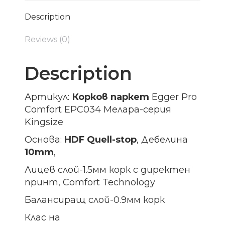
Description
Reviews (0)
Description
Артикул:
Корков паркет
Egger Pro
Comfort EPC034 Мелара-серия
Kingsize
Основа:
HDF Quell-stop
, Дебелина
10mm
,
Лицев слой-1.5мм корк с директен
принт, Comfort Technology
Балансиращ слой-0.9мм корк
Клас на