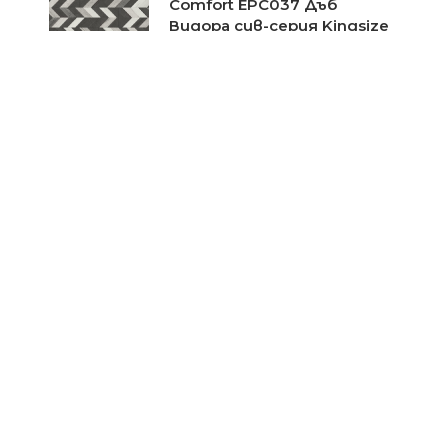
Comfort EPC037 Дъб
Видора сив-серия Kingsize
Цена при запитване
Корков паркет Egger Pro
Comfort EPC033 Орех
Турени тъмен-серия
Classic
Цена при запитване
Корков паркет Egger Pro
Comfort EPC035 Дъб
Видора натур-серия
Kingsize
Цена при запитване
Корков паркет Egger Pro
Comfort EPC025 Дъб
Съмърсет сив-серия
Kingsize