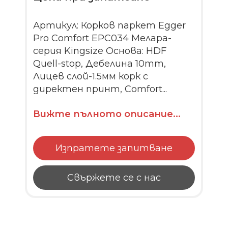
Артикул: Корков паркет Egger
Pro Comfort EPC034 Мелара-
серия Kingsize Основа: HDF
Quell-stop, Дебелина 10mm,
Лицев слой-1.5мм корк с
директен принт, Comfort...
Вижте пълното описание...
Изпратете запитване
Свържете се с нас