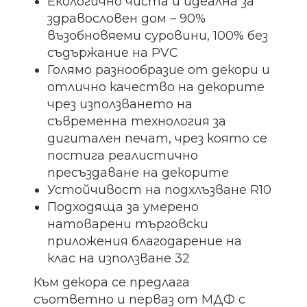
Екологично чиста и идеална за
здравословен дом – 90%
възобновяеми суровини, 100% без
съдържание на PVC
Голямо разнообразие от декори и
отлично качество на декорите
чрез използването на
съвременна технология за
дигитален печат, чрез която се
постига реалистично
пресъздаване на декорите
Устойчивост на подхлъзване R10
Подходяща за умерено
натоварени търговски
приложения благодарение на
клас на използване 32
Към декора се предлага
съответно и перваз от МДФ с