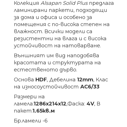
Колекция
Alsapan
Solid
Plus
предлага
ламинирани паркети, подходящи
за дома и офиса и особено за
помещения с по-висока степен на
влажност. Всички модели са
резистентни на влага и с висока
устойчивост на натоварване.
Външният им вид наподобява
красотата и структурата на
естественото дърво.
Основа
HDF
, Дебелина
12mm
, Клас
на износоустойчивост
АС6/33
Размери на
ламела:
1286х214х12
,Фаска:
4V
, В
пакет:
1.65кв.м
Бр.ламели -6