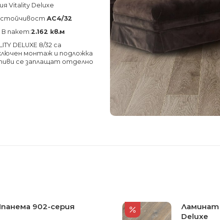
 Vitality Deluxe
соустойчивост
АС4/32
, В пакет:
2.162 кв.м
ITY DELUXE 8/32 са
 включен монтаж и подложка
тиви се заплащат отделно
Ипанема 902-серия
Ламинат B
Deluxe