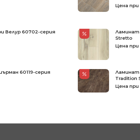
Цена при
ри Велур 60702-серия
Ламинат 
Stretto
Цена при
шърман 60119-серия
Ламинат 
Tradition
Цена при