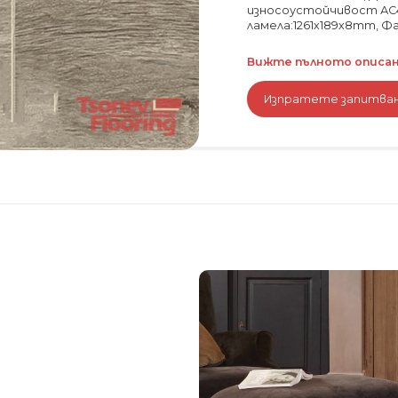
износоустойчивост АС4
ламела:1261х189х8mm, Фас
Вижте пълното описани
Изпратете запитва