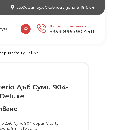
гр.София бул.Сливница зона Б-18 бл.4
Search:
Въпроси и поръчки
рум
+359 895790 440
ерия Vitality Deluxe
erio Дъб Суми 904-
 Deluxe
тване
o Дъб Суми 904-серия Vitality
елина 8mm, Клас на