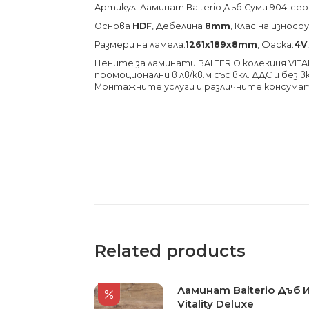
Артикул: Ламинат Balterio Дъб Суми 904-серия
Основа
HDF
, Дебелина
8mm
, Клас на изно
Размери на ламела:
1261х189х8
mm
, Фаска:
4V
Цените за ламинати BALTERIO колекция VITAL
промоционални в лв/кв.м със вкл. ДДС и без
Монтажните услуги и различните консума
Related products
Ламинат Balterio Дъб 
Vitality Deluxe