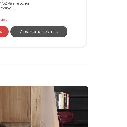
/32 Размери на
ка:4V,...
е...
не
Свържете се с нас