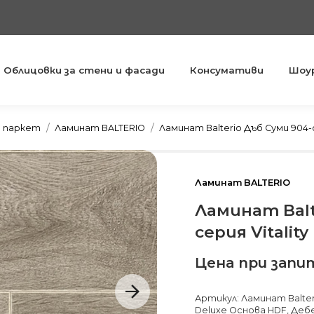
Облицовки за стени и фасади
Консумативи
Шоу
You are here:
н паркет
Ламинат BALTERIO
Ламинат Balterio Дъб Суми 904-с
Ламинат BALTERIO
Ламинат Balt
серия Vitality
Цена при запи
Артикул: Ламинат Balteri
Deluxe Основа HDF, Деб