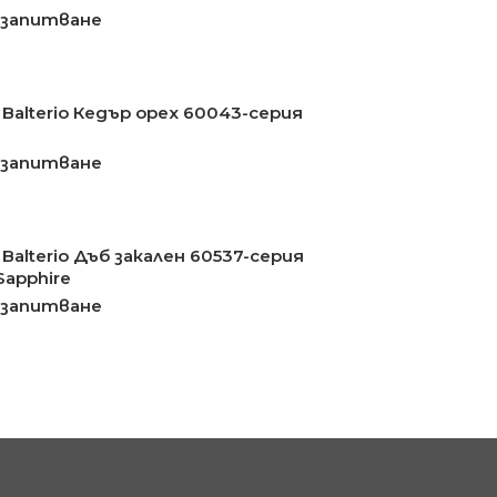
 запитване
Balterio Кедър орех 60043-серия
 запитване
Balterio Дъб закален 60537-серия
 Sapphire
 запитване