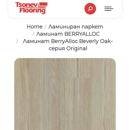
Search:
Home
Ламиниран паркет
Ламинат BERRYALLOC
You are here:
Ламинат BerryAlloc Beverly Oak-
серия Original