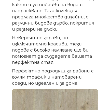
както и устойчиви на вода и
надраскване. Тази колекция
предлага множество дизайни, с
различни видове дърво, покрития
и размери на дъски
Невероятно здрави, но
изключително красиви, тези
подове с високо налягане ще ви
помогнат да създадете вашата
перфектна стая.
Перфектно подходящ за райони с
голям трафик и натоварени
среди, но идеален и за дома.