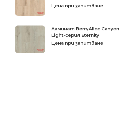
Цена при запитване
Ламинат BerryAlloc Canyon
Light-серия Eternity
Цена при запитване
Ламинат BerryAlloc
Bahamas Oak-серия
Trendline
Цена при запитване
Ламинат BerryAlloc Fijy
Oak-серия Trendline
Цена при запитване
Ламинат BerryAlloc London