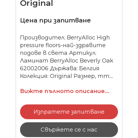
Original
Цена при запитване
Производител: BerryAlloc High
pressure floors-най-здравите
подове в света Артикул:
Ламинат BerryAlloc Beverly Oak
62002006 Държава: Белгия
Колекция: Original Размер, mm:...
Вижте пълното описание...
Изпратете запитване
Свържете се с нас