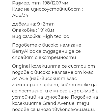
Размер, mm: 198/1207мм
Клас на износоустойчивост :
AC6/34
Дебелина: 9+2mm
Опаковка : 1.91кв.м
Вид сглобка: High tec loc
Подовете с високо налягане
BerryAlloc са създадени да се
справят с екстремности
Original колекцията се състои от
подове с високо налягане от клас
34 AC6 (най-високият клас
ламиниран паркет, който може да
се постигне) и е много издръжлив и
устойчив на износване. Подобно на
колекцията Grand Avenue, тези
подове са много звукопоглъщащи,