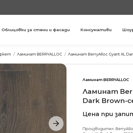
Облицовки за стени и фасади
Консумативи
Шоу
You are here:
аркет
Ламинат BERRYALLOC
Ламинат BerryAlloc Gyant XL Da
Ламинат BERRYALLOC
Ламинат Berr
Dark Brown-с
Цена при запи
Производител: BerryAllo