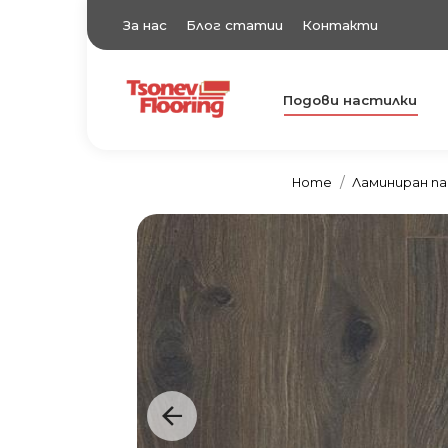
За нас
Блог статии
Контакти
Подови настилки
TsonevFlooring
Подови настилки
Home
Ламиниран п