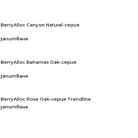
erryAlloc Canyon Natural-серия
 запитване
BerryAlloc Bahamas Oak-серия
 запитване
erryAlloc Rose Oak-серия Trendline
 запитване