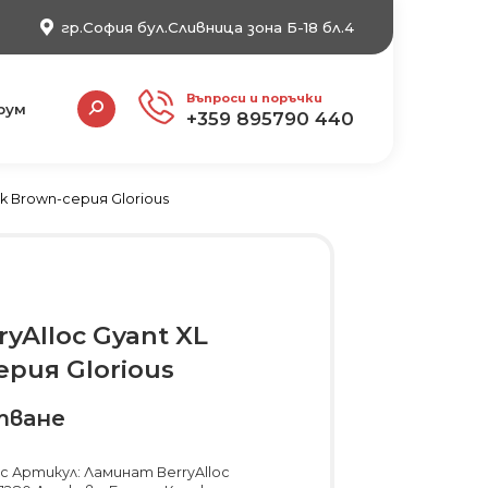
гр.София бул.Сливница зона Б-18 бл.4
Search:
Въпроси и поръчки
рум
+359 895790 440
rk Brown-серия Glorious
yAlloc Gyant XL
ерия Glorious
тване
c Артикул: Ламинат BerryAlloc