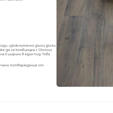
орази: изключително дълги дъски
же да се комбинира с Glorious
 на 3 ширини в един под.
Това
лучено потвърждение от