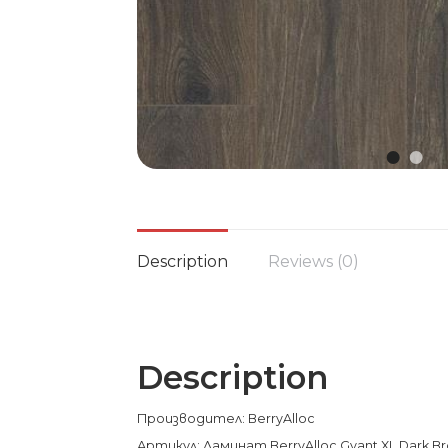
Description
Reviews (0)
Description
Производител: BerryAlloc
Артикул: Ламинат BerryAlloc Gyant XL Dark B