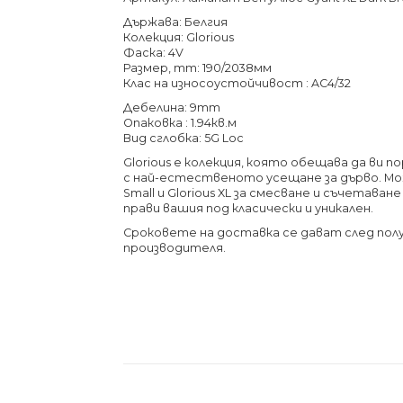
Държава: Белгия
Колекция: Glorious
Фаска: 4V
Размер, mm: 190/2038мм
Клас на износоустойчивост : AC4/32
Дебелина: 9mm
Опаковка : 1.94кв.м
Вид сглобка: 5G Loc
Glorious е колекция, която обещава да ви п
с най-естественото усещане за дърво.
Мо
Small и Glorious XL за смесване и съчетаване
прави вашия под класически и уникален.
Сроковете на доставка се дават след по
производителя.