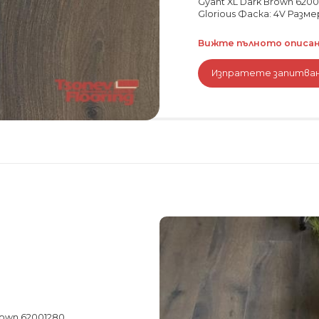
Gyant XL Dark Brown 620
Glorious Фаска: 4V Разме
Вижте пълното описани
Изпратете запитва
rown 62001280