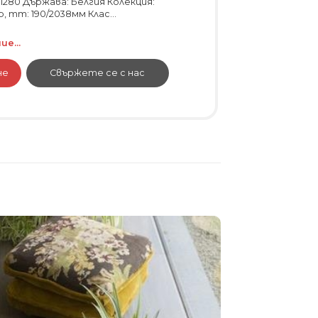
01280 Държава: Белгия Колекция:
р, mm: 190/2038мм Клас...
е...
не
Свържете се с нас