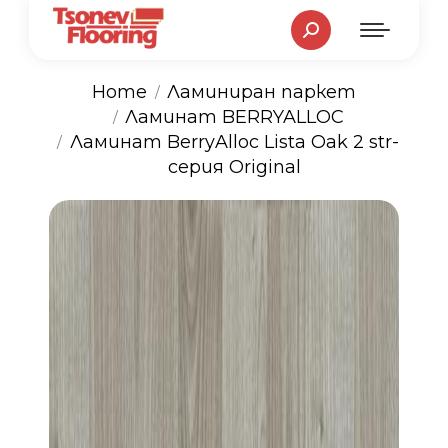
Search:
Home
Ламиниран паркет
Ламинат BERRYALLOC
You are here:
Ламинат BerryAlloc Lista Oak 2 str-
серия Original