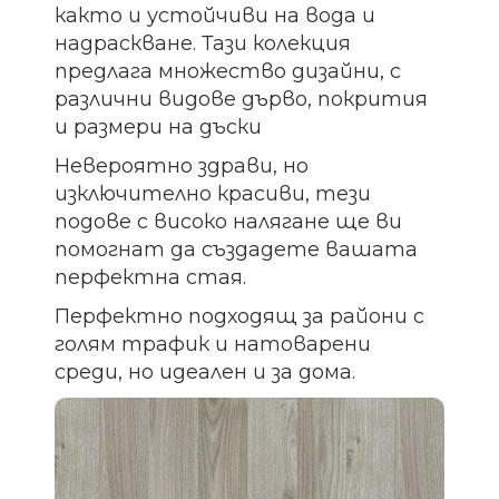
както и устойчиви на вода и
надраскване. Тази колекция
предлага множество дизайни, с
различни видове дърво, покрития
и размери на дъски
Невероятно здрави, но
изключително красиви, тези
подове с високо налягане ще ви
помогнат да създадете вашата
перфектна стая.
Перфектно подходящ за райони с
голям трафик и натоварени
среди, но идеален и за дома.