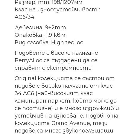
Размер, mm: 198/1207мм
Клас на износоустойчивост :
AC6/34
Дебелина: 9+2mm
Опаковка : 1.91кв.м
Вид сглобка: High tec loc
Подовете с високо налягане
BerryAlloc са създадени да се
справят с екстремности
Original колекцията се състои от
подове с високо налягане от клас
34 AC6 (най-високият клас
ламиниран паркет, който може да
се постигне) и е много издръжлив и
устойчив на износване. Подобно на
колекцията Grand Avenue, тези
подове са много звукопоглъщащи,