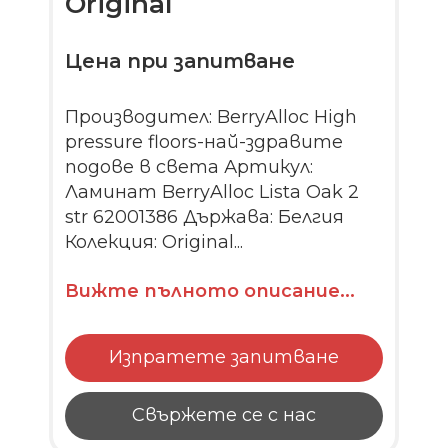
Original
Цена при запитване
Производител: BerryAlloc High
pressure floors-най-здравите
подове в света Артикул:
Ламинат BerryAlloc Lista Oak 2
str 62001386 Държава: Белгия
Колекция: Original...
Вижте пълното описание...
Изпратете запитване
Свържете се с нас