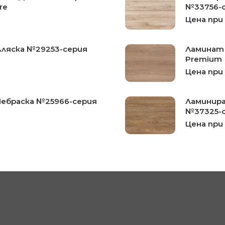
re
№33756-с
Цена при
Аляска №29253-серия
Ламинат 
Premium
Цена при
Небраска №25966-серия
Ламинира
№37325-с
Цена при