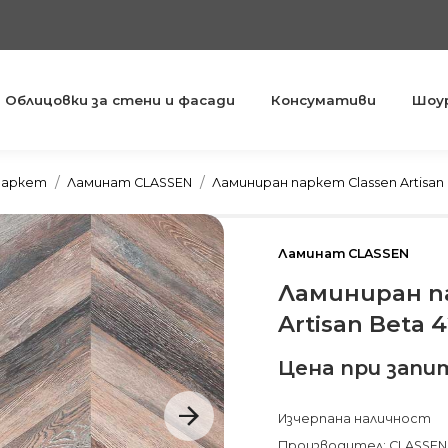
Облицовки за стени и фасади
Консумативи
Шоу
You are here:
паркет
Ламинат CLASSEN
Ламиниран паркет Classen Artisan 
Ламинат CLASSEN
Ламиниран п
Artisan Beta 
Цена при запи
Изчерпана наличност
Производител: CLASSEN 