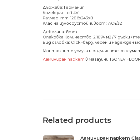
Държава: Германия
Колекция: Loft 4V
Размер, mm: 1286x243x8
Клас на износоустойчивост : AC4/32
Дебелина: 8mm
Опаковка Количество: 2.1874 м2 / 7 дъски / тег
Вид сглобка: Click -бърз, лесен и надежден 
Монтажните услуги и различните консума
Ламиниран паркет
в магазини TSONEV FLOO
Related products
Ламиниран паркет Cla