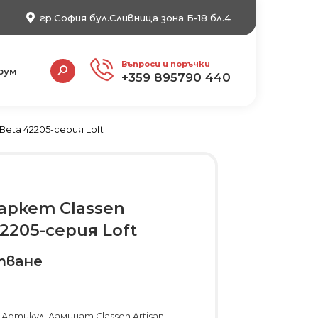
гр.София бул.Сливница зона Б-18 бл.4
Search:
Въпроси и поръчки
рум
+359 895790 440
Beta 42205-серия Loft
аркет Classen
42205-серия Loft
тване
Артикул: Ламинат Classen Artisan