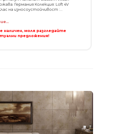
ржава: Германия Колекция: Loft 4V
Клас на износоустойчивост :...
е...
 е наличен, моля разгледайте
ктуални предложения!