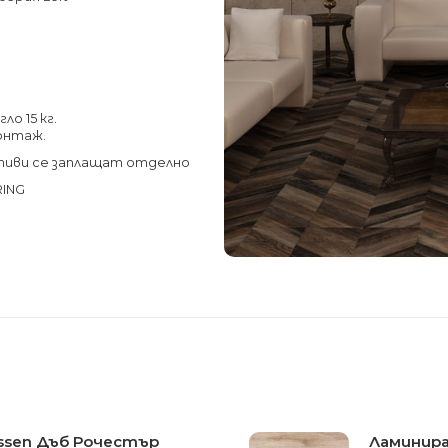
ло 15 кг.
монтаж.
тиви се заплащат отделно
RING
ssen Дъб Рочестър
Ламинира