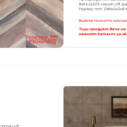
Beta 42205-серия Loft Дъ
Размер, mm: 1286x243x8 
Вижте пълното описани
Този продукт вече не
нашият каталог за а
серия Loft