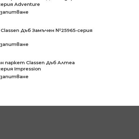
ерия Adventure
 запитване
Classen Дъб Замъчен №25965-серия
 запитване
н паркет Classen Дъб Алтеа
ерия Impression
 запитване