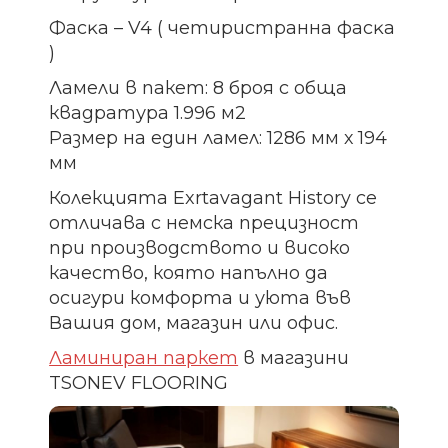
Фacĸa – V4 ( чeтиpиcтpaннa фacĸa
)
Ламели в пакет: 8 броя с обща
квадратура 1.996 м2
Размер на един ламел: 1286 мм х 194
мм
Колекцията Exrtavagant History се
отличава с немска прецизност
при производството и високо
качество, която напълно да
осигури комфорта и уюта във
Вашия дом, магазин или офис.
Ламиниран паркет
в магазини
TSONEV FLOORING