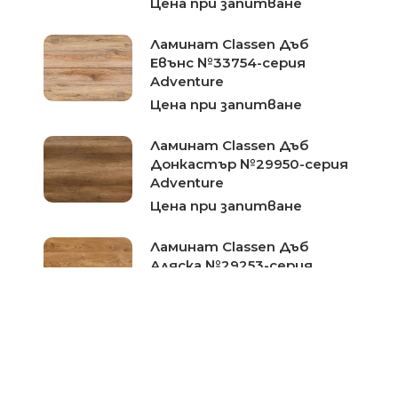
Цена при запитване
Ламинат Classen Дъб
Евънс №33754-серия
Adventure
Цена при запитване
Ламинат Classen Дъб
Донкастър №29950-серия
Adventure
Цена при запитване
Ламинат Classen Дъб
Аляска №29253-серия
Adventure
Цена при запитване
Ламиниран паркет Classen
Дъб Аликанте №37324-
серия Impression