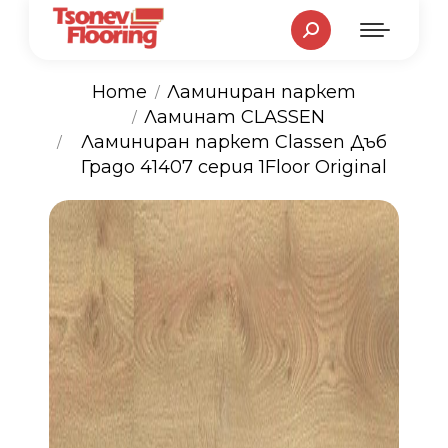
Search:
Home
Ламиниран паркет
Ламинат CLASSEN
You are here:
Ламиниран паркет Classen Дъб
Градо 41407 серия 1Floor Original