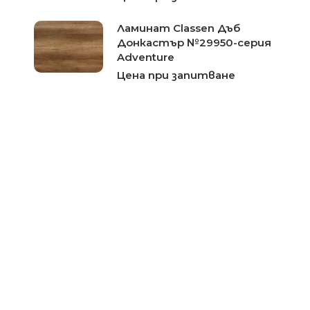
Ламинат Classen Дъб
Донкастър №29950-серия
Adventure
Цена при запитване
Ламиниран паркет Classen
Дъб Фреско №37311-серия
Adventure
Цена при запитване
Ламиниран паркет Classen
Дъб Басано №37321-серия
Impression
Цена при запитване